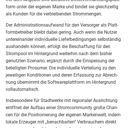
form unter der eige­nen Mar­ke und bin­det sie gleich­zei­tig
als Kun­den für die ver­blei­ben­den Strommengen.
Der Admi­nis­tra­ti­ons­auf­wand für den Ver­sor­ger als Platt­
form­be­trei­ber bleibt dabei gering. Auch wenn die Nut­zer
unter­ein­an­der indi­vi­du­el­le Lie­fer­be­din­gun­gen selb­stän­dig
aus­han­deln kön­nen, erfolgt die Beschaf­fung für den
Strom­pool im Hin­ter­grund wei­ter­hin nach dem bis­her
genutz­ten Sze­na­rio, ergänzt durch die Ein­spei­sung der
betei­lig­ten Pro­sumer. Die indi­vi­du­el­le Ver­tei­lung zu den
jewei­li­gen Kon­di­tio­nen und deren Erfas­sung zur Abrech­
nung über­nimmt die Soft­ware­platt­form im Hin­ter­grund
vollautomatisch.
Ins­be­son­de­re für Stadt­wer­ke mit regio­na­ler Aus­rich­tung
eröff­net der Auf­bau einer Strom­com­mu­ni­ty gro­ße Chan­
cen für die Posi­tio­nie­rung der eige­nen Mar­ken­welt, indem
loka­le Erzeu­ger mit
„
benach­bar­ten“ Ver­brau­chern direkt