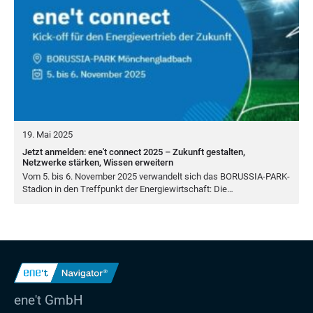
19. Mai 2025
Jetzt anmelden: ene't connect 2025 – Zukunft gestalten,
Netzwerke stärken, Wissen erweitern
Vom
5
. bis
6
. Novem­ber
2025
ver­wan­delt sich das BORUS­SIA-PARK-
Sta­di­on in den Treff­punkt der Ener­gie­wirt­schaft: Die…
ene't GmbH