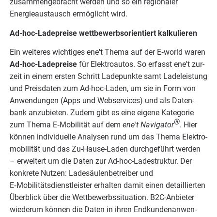
zusam­men­ge­bracht wer­den und so ein regio­na­ler
Energieaus­tausch ermög­licht wird.
Ad-hoc-Lade­prei­se wett­be­werbs­ori­en­tiert kalkulieren
Ein wei­te­res wich­ti­ges ene't The­ma auf der E‑world waren
Ad-hoc-Lade­prei­se
für Elek­tro­au­tos. So erfasst ene't zur­
zeit in einem ers­ten Schritt Lade­punk­te samt Lade­leis­tung
und Preis­da­ten zum Ad-hoc-Laden, um sie in Form von
Anwen­dun­gen (Apps und Web­ser­vices) und als Daten­
bank anzu­bieten. Zudem gibt es eine eige­ne Kate­go­rie
®
zum The­ma E‑Mobilität auf dem
ene't Navi­ga­tor
. Hier
kön­nen indi­vi­du­el­le Ana­ly­sen rund um das The­ma Elek­tro­
mo­bi­li­tät und das Zu-Hau­se-Laden durch­geführt wer­den
– erwei­tert um die Daten zur Ad-hoc-Lade­struk­tur. Der
kon­kre­te Nut­zen: Ladesäu­lenbetreiber und
E‑Mobilitätsdienstleister erhal­ten damit einen detail­lier­ten
Über­blick über die Wett­bewerbssituation. B
2
C-Anbie­ter
wie­der­um kön­nen die Daten in ihren End­kun­den­an­wen­