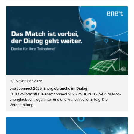
07. November 2025
ene't connect 2025: Energiebranche im Dialog
Es ist voll­bracht! Die ene't con­nect
2025
im
BORUS­SIA-PARK
Mön­
chen­glad­bach liegt hin­ter uns und war ein vol­ler Erfolg! Die
Veranstaltung…