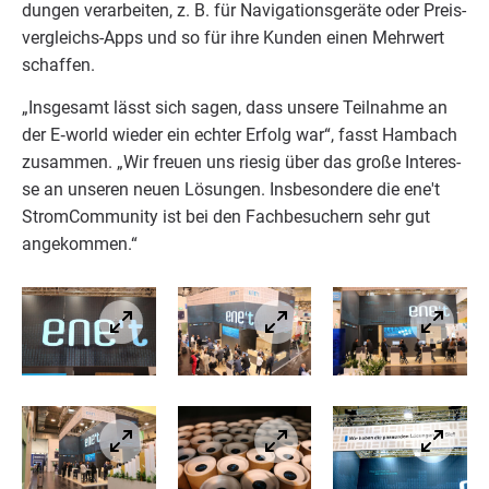
dun­gen ver­arbeiten, z. B. für Navi­ga­ti­ons­ge­rä­te oder Preis­
ver­gleichs-Apps und so für ihre Kun­den einen Mehr­wert
schaffen.
„
Ins­ge­samt lässt sich sagen, dass unse­re Teil­nah­me an
der E‑world wie­der ein ech­ter Erfolg war“, fasst Ham­bach
zusam­men.
„
Wir freu­en uns rie­sig über das gro­ße Inter­es­
se an unse­ren neu­en Lösun­gen. Ins­be­son­de­re die ene't
Strom­Com­mu­ni­ty ist bei den Fach­be­su­chern sehr gut
angekommen.“