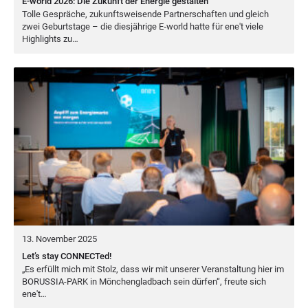
E-world 2026: Die Zukunft der Energie gestalten
Tol­le Gesprä­che, zukunfts­wei­sen­de Part­ner­schaf­ten und gleich
zwei Geburts­ta­ge – die dies­jäh­ri­ge E‑world hat­te für ene't vie­le
High­lights zu…
13. November 2025
Let’s stay CONNECTed!
„
Es erfüllt mich mit Stolz, dass wir mit unse­rer Ver­an­stal­tung hier im
BORUS­SIA-PARK
in Mön­chen­glad­bach sein dür­fen“, freu­te sich
ene't…