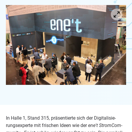
In Hal­le
1
, Stand
315
, prä­sen­tier­te sich der Digi­ta­li­sie­
rungs­exper­te mit fri­schen Ideen wie der
ene't Strom­Com­