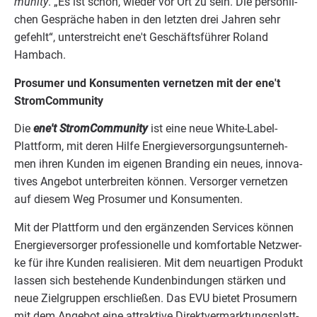
mu­ni­ty
.
„
Es ist schön, wie­der vor Ort zu sein. Die per­sön­li­
chen Gesprä­che haben in den letz­ten drei Jah­ren sehr
gefehlt“, unter­streicht ene't Geschäfts­füh­rer Roland
Hambach.
Pro­sumer und Kon­su­men­ten ver­net­zen mit der ene't
StromCommunity
Die
ene't Strom­Com­mu­ni­ty
ist eine neue White-Label-
Platt­form, mit deren Hil­fe Ener­gie­ver­sor­gungs­un­ter­neh­
men ihren Kun­den im eige­nen Bran­ding ein neu­es, inno­va­
ti­ves Ange­bot unter­brei­ten kön­nen. Ver­sor­ger ver­net­zen
auf die­sem Weg Pro­sumer und Konsumenten.
Mit der Platt­form und den ergän­zen­den Ser­vices kön­nen
Ener­gie­ver­sor­ger pro­fes­sio­nel­le und kom­fortable Netz­wer­
ke für ihre Kun­den rea­li­sie­ren. Mit dem neu­ar­ti­gen Pro­dukt
las­sen sich bestehen­de Kun­den­bin­dun­gen stär­ken und
neue Ziel­grup­pen erschlie­ßen. Das
EVU
bie­tet Pro­sumern
mit dem Ange­bot eine attrak­ti­ve Direkt­ver­mark­tungs­platt­