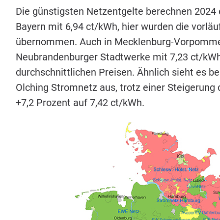
Die güns­tigs­ten Netz­ent­gel­te berech­nen
2024
Bay­ern mit
6
,
94
ct/​kWh, hier wur­den die vor­läu­f
über­nom­men. Auch in Meck­len­burg-Vor­pom­mern
Neu­bran­den­bur­ger Stadt­wer­ke mit
7
,
23
ct/​kWh
durch­schnitt­li­chen Prei­sen. Ähn­lich sieht es b
Olching Strom­netz aus, trotz einer Stei­ge­rung d
+
7
,
2
Pro­zent auf
7
,
42
ct/​kWh.