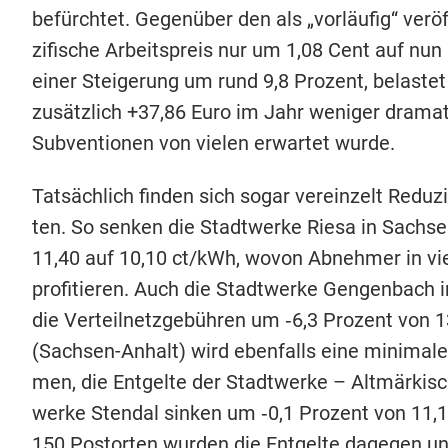
befürch­tet. Gegen­über den als
„
vor­läu­fig“ ver­
zi­fi­sche Arbeits­preis nur um
1
,
08
Cent auf nun
einer Stei­ge­rung um rund
9
,
8
Pro­zent, belas­te
zusätz­lich +
37
,
86
Euro im Jahr weni­ger dra­ma­
Sub­ven­tio­nen von vie­len erwar­tet wurde.
Tat­säch­lich fin­den sich sogar ver­ein­zelt Redu­zi
ten. So sen­ken die Stadt­wer­ke Rie­sa in Sach­se
11
,
40
auf
10
,
10
ct/​kWh, wovon Abneh­mer in vier 
pro­fi­tie­ren. Auch die Stadt­wer­ke Gen­gen­bach
die Ver­teil­netz­ge­büh­ren um ‑
6
,
3
Pro­zent von
1
(Sach­sen-Anhalt) wird eben­falls eine mini­ma­le
men, die Ent­gel­te der Stadt­wer­ke – Alt­mär­ki­sc
wer­ke Stend­al sin­ken um ‑
0
,
1
Pro­zent von
11
,
1
150
Postor­ten wur­den die Ent­gel­te dage­gen u