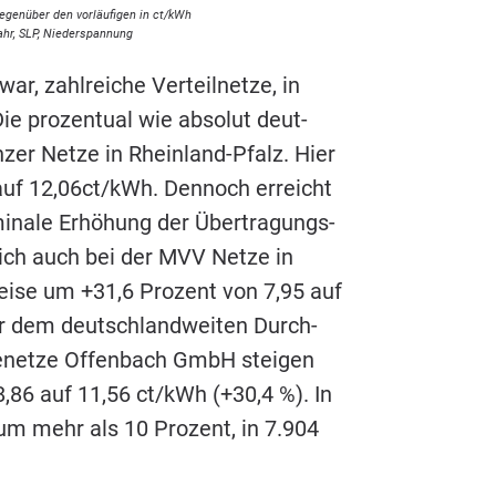
gen­über den vor­läu­fi­gen in ct/​kWh
ahr,
SLP
, Niederspannung
r, zahl­rei­che Ver­teil­net­ze, in
e pro­zen­tu­al wie abso­lut deut­
­zer Net­ze in Rhein­land-Pfalz. Hier
uf
12
,
06
ct/kWh. Den­noch erreicht
­na­le Erhö­hung der Über­tra­gungs­
 sich auch bei der
MVV
Net­ze in
ei­se um +
31
,
6
Pro­zent von
7
,
95
auf
er dem deutsch­land­wei­ten Durch­
e­net­ze Offen­bach GmbH stei­gen
8
,
86
auf
11
,
56
ct/​kWh (+
30
,
4
%). In
e um mehr als
10
Pro­zent, in
7
.
904