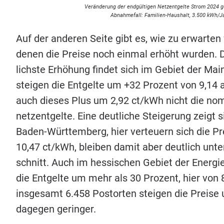
Ver­än­de­rung der end­gül­ti­gen Netz­ent­gel­te Strom
2024
ge
Abnah­me­fall: Fami­­li­en-Haus­halt,
3
.
500
kWh/​J
Auf der ande­ren Sei­te gibt es, wie zu erwar­ten wa
denen die Prei­se noch ein­mal erhöht wur­den. Di
lichs­te Erhö­hung fin­det sich im Gebiet der Main
stei­gen die Ent­gel­te um +
32
Pro­zent von
9
,
14
a
auch die­ses Plus um
2
,
92
ct/​kWh nicht die nomi
netz­ent­gel­te. Eine deut­li­che Stei­ge­rung zeigt
Baden-Würt­tem­berg, hier ver­teu­ern sich die Pr
10
,
47
ct/​kWh, blei­ben damit aber deut­lich unt
schnitt. Auch im hes­si­schen Gebiet der Ener­gi
die Ent­gel­te um mehr als
30
Pro­zent, hier von
ins­ge­samt
6
.
458
Postor­ten stei­gen die Prei­s
dage­gen geringer.