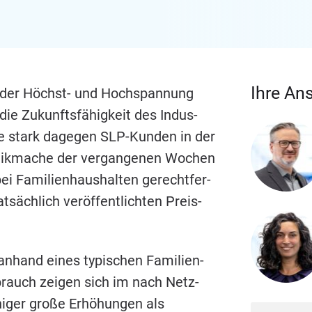
Ihre An
in der Höchst- und Hoch­span­nung
die Zukunfts­fä­hig­keit des Indus­
ie stark dage­gen SLP-Kun­den in der
nik­ma­che der ver­gan­ge­nen Wochen
bei Fami­li­en­haus­hal­ten gerecht­fer­
säch­lich ver­öf­fent­lich­ten Preis­
 anhand eines typi­schen Fami­li­en­
brauch zei­gen sich im nach Netz­
i­ger gro­ße Erhö­hun­gen als