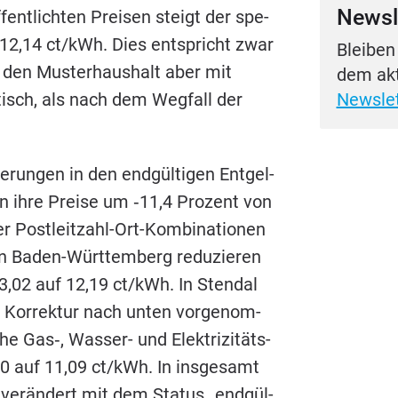
Newsl
öf­fent­lich­ten Prei­sen steigt der spe­
12
,
14
ct/​kWh. Dies ent­spricht zwar
Bleiben
t den Mus­ter­haus­halt aber mit
dem akt
tisch, als nach dem Weg­fall der
Newslet
e­run­gen in den end­gül­ti­gen Ent­gel­
n ihre Prei­se um ‑
11
,
4
Pro­zent von
Post­leit­zahl-Ort-Kom­bi­na­tio­nen
 in Baden-Würt­tem­berg redu­zie­ren
3
,
02
auf
12
,
19
ct/​kWh. In Stend­al
 Kor­rek­tur nach unten vor­ge­nom­
he Gas‑, Was­ser- und Elek­tri­zi­täts­
0
auf
11
,
09
ct/​kWh. In ins­ge­samt
nver­än­dert mit dem Sta­tus
„
end­gül­