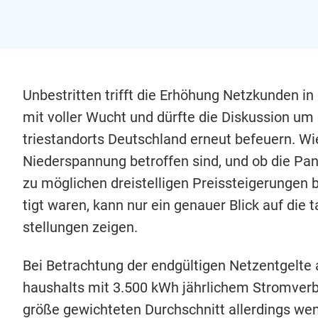
Unbe­strit­ten trifft die Erhö­hung Netz­kun­den 
mit vol­ler Wucht und dürf­te die Dis­kus­si­on um 
trie­stand­orts Deutsch­land erneut befeu­ern. W
Nie­der­span­nung betrof­fen sind, und ob die Pa
zu mög­li­chen drei­stel­li­gen Preis­stei­ge­run­gen 
tigt waren, kann nur ein genau­er Blick auf die tat­
stel­lun­gen zeigen.
Bei Betrach­tung der end­gül­ti­gen Netz­ent­gel­te
haus­halts mit
3
.
500
kWh jähr­li­chem Strom­ver­
grö­ße gewich­te­ten Durch­schnitt aller­dings wen