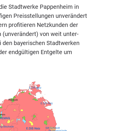
die Stadt­wer­ke Pap­pen­heim in
i­gen Preis­stel­lun­gen unver­än­dert
 pro­fi­tie­ren Netz­kun­den der
 (unver­än­dert) von weit unter­
ei den baye­ri­schen Stadt­wer­ken
er end­gül­ti­gen Ent­gel­te um