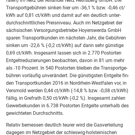
fa­len) im Netz der Alli­an­der Netz Heins­berg GmbH. Die
Trans­port­ge­büh­ren sin­ken hier um ‑
36
,
1
% bzw. ‑
0
,
46
ct/​
kWh auf
0
,
81
ct/​kWh und damit auf ein deut­lich unter­
durch­schnitt­li­ches Preis­ni­veau. Auch im Netz­ge­biet der
säch­si­schen Ver­sor­gungs­be­trie­be Hoyers­wer­da GmbH
spa­ren Trans­port­kun­den im nächs­ten Jahr, die Gebüh­ren
sin­ken um ‑
22
,
6
% (-
0
,
2
ct/​kWh) auf dann sehr güns­ti­ge
0
,
69
ct/​kWh. Ins­ge­samt las­sen sich in
2
.
770
Postor­ten
Ent­gelt­re­du­zie­run­gen beob­ach­ten, davon in
81
um mehr
als ‑
10
Pro­zent. In
540
Postor­ten blei­ben die Trans­port­ge­
büh­ren vor­läu­fig unver­än­dert. Die güns­tigs­ten Ent­gel­te fin­
den Trans­port­kun­den
2016
in Nord­rhein-West­fa­len vor, in
Vers­mold wer­den
0
,
44
ct/​kWh (-
14
,
8
% bzw. ‑
0
,
08
ct/​kWh)
fäl­lig, in Gref­rath
0
,
50
ct/​kWh (-
0
,
2
%). Ins­ge­samt zah­len
Gewer­be­kun­den in
6
.
738
Postor­ten Ent­gel­te unter­halb des
gewich­te­ten Durchschnitts.
Rela­tiv bemes­sen deut­lich teu­rer wird die Gas­ver­tei­lung
dage­gen im Netz­ge­biet der schles­wig-hol­stei­ni­schen