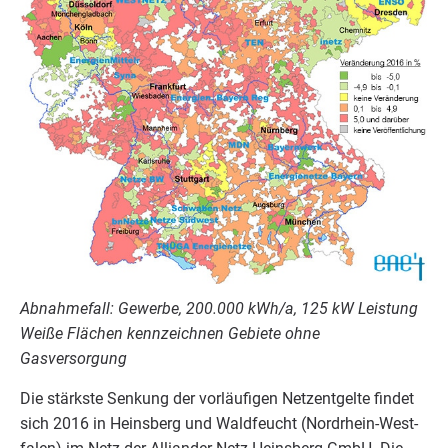
Abnah­me­fall: Gewer­be,
200
.
000
kWh/​a,
125
kW Leis­tung
Wei­ße Flä­chen kenn­zeich­nen Gebie­te ohne
Gasversorgung
Die stärks­te Sen­kung der vor­läu­fi­gen Netz­ent­gel­te fin­det
sich
2016
in Heins­berg und Wald­feucht (Nord­rhein-West­