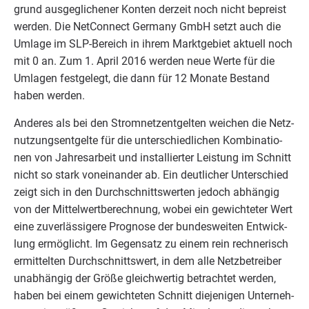
grund aus­ge­gli­che­ner Kon­ten der­zeit noch nicht bepreist
wer­den. Die Net­Con­nect Ger­ma­ny GmbH setzt auch die
Umla­ge im SLP-Bereich in ihrem Markt­ge­biet aktu­ell noch
mit
0
an. Zum
1
. April
2016
wer­den neue Wer­te für die
Umla­gen fest­ge­legt, die dann für
12
Mona­te Bestand
haben werden.
Ande­res als bei den Strom­netz­ent­gel­ten wei­chen die Netz­
nut­zungs­ent­gel­te für die unter­schied­li­chen Kom­bi­na­tio­
nen von Jah­res­ar­beit und instal­lier­ter Leis­tung im Schnitt
nicht so stark von­ein­an­der ab. Ein deut­li­cher Unter­schied
zeigt sich in den Durch­schnitts­wer­ten jedoch abhän­gig
von der Mit­tel­wert­be­rech­nung, wobei ein gewich­te­ter Wert
eine zuver­läs­si­ge­re Pro­gno­se der bun­des­wei­ten Ent­wick­
lung ermög­licht. Im Gegen­satz zu einem rein rech­ne­risch
ermit­tel­ten Durch­schnitts­wert, in dem alle Netz­be­trei­ber
unab­hän­gig der Grö­ße gleich­wer­tig betrach­tet wer­den,
haben bei einem gewich­te­ten Schnitt die­je­ni­gen Unter­neh­