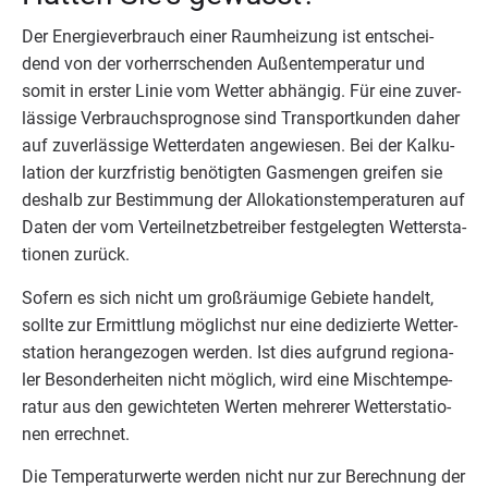
Der Ener­gie­ver­brauch einer Raum­hei­zung ist ent­schei­
dend von der vor­herr­schen­den Außen­tem­pe­ra­tur und
somit in ers­ter Linie vom Wet­ter abhän­gig. Für eine zuver­
läs­si­ge Ver­brauchs­pro­gno­se sind Trans­port­kun­den daher
auf zuver­läs­si­ge Wet­ter­da­ten ange­wie­sen. Bei der Kal­ku­
la­ti­on der kurz­fris­tig benö­tig­ten Gas­men­gen grei­fen sie
des­halb zur Bestim­mung der Allo­ka­ti­ons­tem­pe­ra­tu­ren auf
Daten der vom Ver­teil­netz­be­trei­ber fest­ge­leg­ten Wet­ter­sta­
tio­nen zurück.
Sofern es sich nicht um groß­räu­mi­ge Gebie­te han­delt,
soll­te zur Ermitt­lung mög­lichst nur eine dedi­zier­te Wet­ter­
sta­ti­on her­an­ge­zo­gen wer­den. Ist dies auf­grund regio­na­
ler Beson­der­hei­ten nicht mög­lich, wird eine Misch­tem­pe­
ra­tur aus den gewich­te­ten Wer­ten meh­re­rer Wet­ter­sta­tio­
nen errechnet.
Die Tem­pe­ra­tur­wer­te wer­den nicht nur zur Berech­nung der