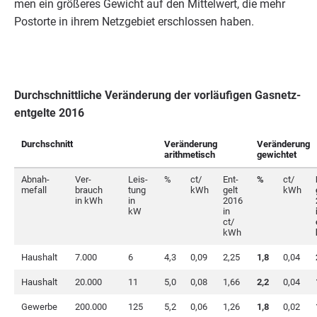
men ein grö­ße­res Gewicht auf den Mit­tel­wert, die mehr
Postor­te in ihrem Netz­ge­biet erschlos­sen haben.
Durch­schnitt­li­che Ver­än­de­rung der vor­läu­fi­gen Gas­netz­
ent­gel­te
2016
Durch­schnitt
Ver­än­de­rung
Ver­än­de­rung
arithmetisch
gewichtet
Abnah­
Ver­
Leis­
%
ct/​
Ent­
%
ct/​
me­fall
brauch
tung
kWh
gelt
kWh
in kWh
in
2016
kW
in
ct/​
kWh
Haus­halt
7
.
000
6
4
,
3
0
,
09
2
,
25
1
,
8
0
,
04
Haus­halt
20
.
000
11
5
,
0
0
,
08
1
,
66
2
,
2
0
,
04
Gewer­be
200
.
000
125
5
,
2
0
,
06
1
,
26
1
,
8
0
,
02