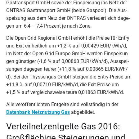
Gas­trans­port GmbH sowie der Ein­spei­sung ins Netz der
ONTRAS
Gas­trans­port GmbH (bei­de Gas­pool). Die Aus­
spei­sung aus dem Netz der
ONTRAS
ver­teu­ert sich dage­
gen um
6
,
4
–
7
,
4
Pro­zent je nach Zone.
Die Open Grid Regio­nal GmbH erhöht die Prei­se für Ent­ry
und Exit ein­heit­lich um +
1
,
2
% auf
0
,
00429
EUR
/​kWh/​d,
im Netz der Open Grid Euro­pe GmbH wer­den Ein­spei­sun­
gen güns­ti­ger (-
1
,
6
% auf
0
,
00863
EUR
/​kWh/​d), Aus­spei­
sun­gen dage­gen teu­rer (+
11
,
8
% auf
0
,
00865
EUR
/​kWh/​
d). Bei der Thys­sen­gas GmbH stei­gen die Ent­ry-Prei­se um
+
11
,
8
% auf
0
,
00710
EUR
/​kWh/​d, die Exit-Prei­se um
+
1
,
5
% auf ver­gleichs­wei­se teu­re
0
,
01863
EUR
/​kWh/​d.
Alle ver­öf­fent­lich­ten Ent­gel­te sind voll­stän­dig in der
Daten­bank Netz­nut­zung Gas
abgebildet.
Ver­teil­netz­ent­gel­te Gas
2016
:
Groß­flä­chi­ge Stei­ge­run­gen und