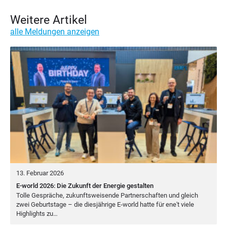
Weitere Artikel
alle Meldungen anzeigen
13. Februar 2026
E-world 2026: Die Zukunft der Energie gestalten
Tol­le Gesprä­che, zukunfts­wei­sen­de Part­ner­schaf­ten und gleich
zwei Geburts­ta­ge – die dies­jäh­ri­ge E‑world hat­te für ene't vie­le
High­lights zu…