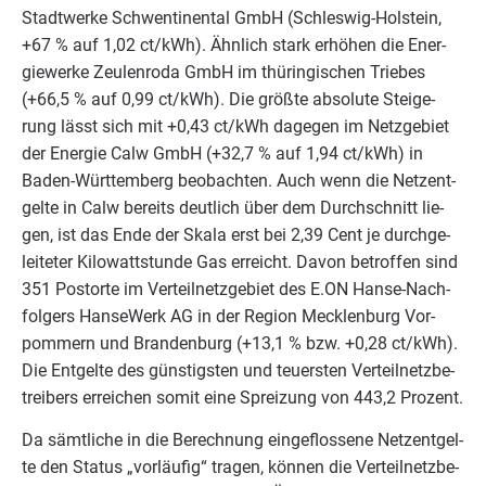
Stadt­wer­ke Schwen­ti­nen­tal GmbH (Schles­wig-Hol­stein,
+
67
% auf
1
,
02
ct/​kWh). Ähn­lich stark erhö­hen die Ener­
gie­wer­ke Zeu­len­ro­da GmbH im thü­rin­gi­schen Trie­bes
(+
66
,
5
% auf
0
,
99
ct/​kWh). Die größ­te abso­lu­te Stei­ge­
rung lässt sich mit +
0
,
43
ct/​kWh dage­gen im Netz­ge­biet
der Ener­gie Calw GmbH (+
32
,
7
% auf
1
,
94
ct/​kWh) in
Baden-Würt­tem­berg beob­ach­ten. Auch wenn die Netz­ent­
gel­te in Calw bereits deut­lich über dem Durch­schnitt lie­
gen, ist das Ende der Ska­la erst bei
2
,
39
Cent je durch­ge­
lei­te­ter Kilo­watt­stun­de Gas erreicht. Davon betrof­fen sind
351
Postor­te im Ver­teil­netz­ge­biet des E.
ON
Han­se-Nach­
fol­gers Han­se­Werk
AG
in der Regi­on Meck­len­burg Vor­
pom­mern und Bran­den­burg (+
13
,
1
% bzw. +
0
,
28
ct/​kWh).
Die Ent­gel­te des güns­tigs­ten und teu­ers­ten Ver­teil­netz­be­
trei­bers errei­chen somit eine Sprei­zung von
443
,
2
Prozent.
Da sämt­li­che in die Berech­nung ein­ge­flos­se­ne Netz­ent­gel­
te den Sta­tus
„
vor­läu­fig“ tra­gen, kön­nen die Ver­teil­netz­be­