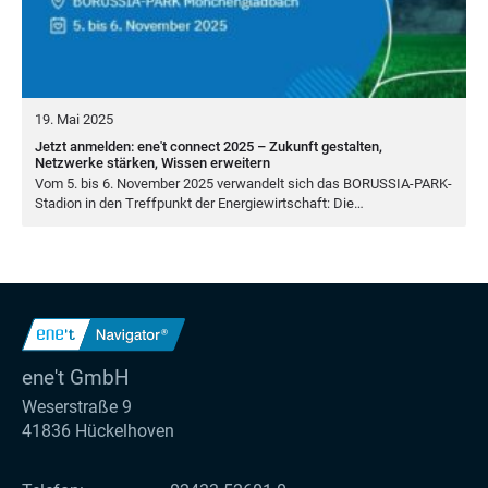
19. Mai 2025
Jetzt anmelden: ene't connect 2025 – Zukunft gestalten,
Netzwerke stärken, Wissen erweitern
Vom
5
. bis
6
. Novem­ber
2025
ver­wan­delt sich das BORUS­SIA-PARK-
Sta­di­on in den Treff­punkt der Ener­gie­wirt­schaft: Die…
ene't GmbH
Weserstraße 9
41836 Hückelhoven