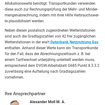
Allo­ka­ti­ons­wer­te benö­tigt. Trans­port­kun­den ver­wen­den
die­se auch zur Rech­nungs­prü­fung der Mehr- und Min­der­
men­gen­ab­rech­nung, indem mit ihrer Hil­fe Ver­brauchs­wer­
te plau­si­bi­li­siert werden.
Neben die­sen pos­ta­lisch zuge­ord­ne­ten Wet­ter­sta­tio­nen
sind auch die Grad­tags­zah­len von
42
frei zugäng­li­chen
Wet­ter­sta­tio­nen in der ene't
Daten­bank Netz­nut­zung Gas
ent­hal­ten. Anhand die­ser Wer­te kann ein Trans­port­kun­de
für den Fall, dass der Abrech­nungs­zeit­raum z. B. bei
einem Tarif­wech­sel unter­jäh­rig unter­teilt wer­den muss,
ent­spre­chend dem DVGW-Arbeits­blatt
G
685
Punkt
8
.
3
.
3
.
2
zuver­läs­sig eine Auf­tei­lung nach Grad­tags­zah­len
vornehmen.
Ihre Ansprechpartner
Alexander Moll M. A.