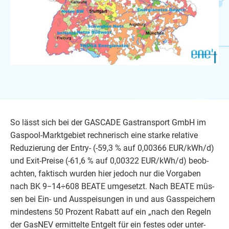
So lässt sich bei der
GAS­CA­DE
Gas­trans­port GmbH im
Gas­pool-Markt­ge­biet rech­ne­risch eine star­ke rela­ti­ve
Redu­zie­rung der Ent­ry- (-
59
,
3
% auf
0
,
00366
EUR
/​kWh/​d)
und Exit-Prei­se (-
61
,
6
% auf
0
,
00322
EUR
/​kWh/​d) beob­
ach­ten, fak­tisch wur­den hier jedoch nur die Vor­ga­ben
nach
BK
9
−
14
÷
608
BEA­TE
umge­setzt. Nach
BEA­TE
müs­
sen bei Ein- und Aus­spei­sun­gen in und aus Gas­spei­chern
min­des­tens
50
Pro­zent Rabatt auf ein
„
nach den Regeln
der Gas­NEV ermit­tel­te Ent­gelt für ein fes­tes oder unter­