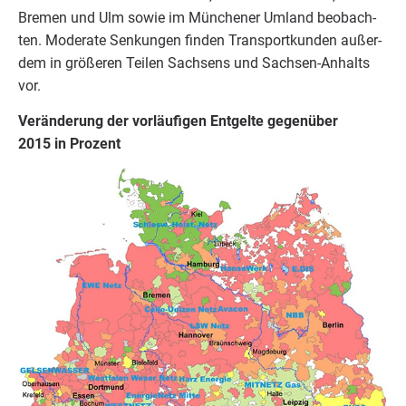
Bre­men und Ulm sowie im Mün­che­ner Umland beob­ach­
ten. Mode­ra­te Sen­kun­gen fin­den Trans­port­kun­den außer­
dem in grö­ße­ren Tei­len Sach­sens und Sach­sen-Anhalts
vor.
Ver­än­de­rung der vor­läu­fi­gen Ent­gel­te gegen­über
2015
in Prozent