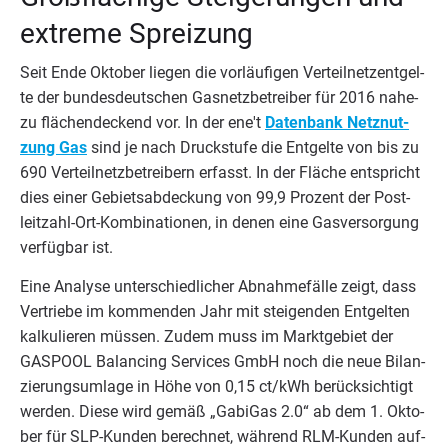
extre­me Spreizung
Seit Ende Okto­ber lie­gen die vor­läu­fi­gen Ver­teil­netz­ent­gel­
te der bun­des­deut­schen Gas­netz­be­trei­ber für
2016
nahe­
zu flä­chen­de­ckend vor. In der ene't
Daten­bank Netz­nut­
zung Gas
sind je nach Druck­stu­fe die Ent­gel­te von bis zu
690
Ver­teil­netz­be­trei­bern erfasst. In der Flä­che ent­spricht
dies einer Gebiets­ab­de­ckung von
99
,
9
Pro­zent der Post­
leit­zahl-Ort-Kom­bi­na­tio­nen, in denen eine Gas­ver­sor­gung
ver­füg­bar ist.
Eine Ana­ly­se unter­schied­li­cher Abnah­me­fäl­le zeigt, dass
Ver­trie­be im kom­men­den Jahr mit stei­gen­den Ent­gel­ten
kal­ku­lie­ren müs­sen. Zudem muss im Markt­ge­biet der
GAS­POOL
Balan­cing Ser­vices GmbH noch die neue Bilan­
zie­rungs­um­la­ge in Höhe von
0
,
15
ct/​kWh berück­sich­tigt
wer­den. Die­se wird gemäß
„
Gabi­Gas
2
.
0
“ ab dem
1
. Okto­
ber für SLP-Kun­den berech­net, wäh­rend RLM-Kun­den auf­