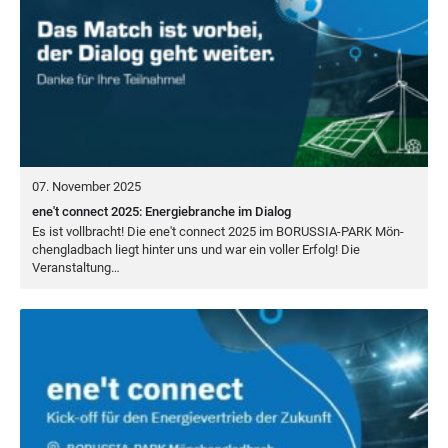
07. November 2025
ene't connect 2025: Energiebranche im Dialog
Es ist voll­bracht! Die ene't con­nect
2025
im
BORUS­SIA-PARK
Mön­
chen­glad­bach liegt hin­ter uns und war ein vol­ler Erfolg! Die
Veranstaltung…