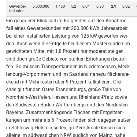
Gewerbe/​
5
.
000
.
000
1
.
450
5
,
2
0
,
04
0
,
80
2
,
9
0
,
02
Industrie
Ein genaue­rer Blick soll im Fol­gen­den auf den Abnah­me­
fall eines Gewer­be­kun­den mit
200
.
000
kWh Jah­res­ar­beit
bei einer instal­lier­ten Leis­tung von
125
kW gewor­fen wer­
den. Auch wenn die Ent­gel­te bei die­sem Mus­ter­kun­den im
gewich­te­ten Mit­tel mit
1
,
8
Pro­zent nur mode­rat stei­gen,
sind doch gro­ße Gebie­te von star­ken Erhö­hun­gen betrof­
fen. So müs­sen Trans­port­kun­den in Nie­der­sach­sen, Meck­
len­burg-Vor­pom­mern und im Saar­land nahe­zu flä­chen­de­
ckend mit Mehr­kos­ten über
5
Pro­zent kal­ku­lie­ren. Glei­
ches gilt für den Osten Bran­den­burgs, gro­ße Tei­le von
Nord­rhein-West­fa­len, Hes­sen und Rhein­land-Pfalz sowie
den Süd­wes­ten Baden-Würt­tem­bergs und den Nord­os­ten
Bay­erns. Zusam­men­hän­gen­de Flä­chen mit Ent­gelt­sen­
kun­gen um mehr als
5
Pro­zent fin­den sich dage­gen außer
in Schles­wig-Hol­stein sel­ten, grö­ße­re Area­le las­sen sich
allei­ne im süd­west­li­chen
NRW
, süd­lich von Mainz, nahe