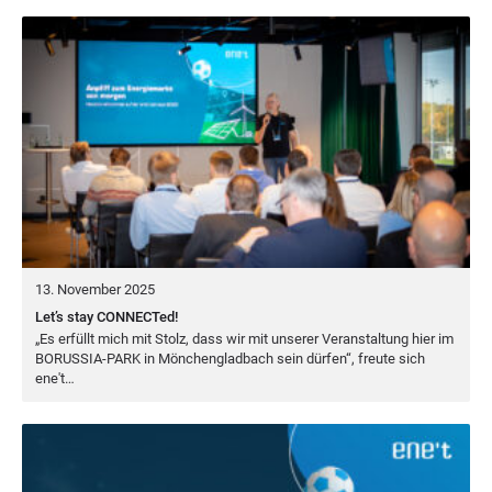
13. November 2025
Let’s stay CONNECTed!
„
Es erfüllt mich mit Stolz, dass wir mit unse­rer Ver­an­stal­tung hier im
BORUS­SIA-PARK
in Mön­chen­glad­bach sein dür­fen“, freu­te sich
ene't…