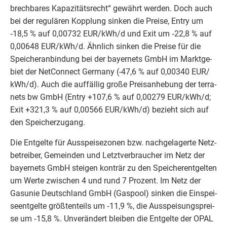
brech­ba­res Kapa­zi­täts­recht“ gewährt wer­den. Doch auch
bei der regu­lä­ren Kopp­lung sin­ken die Prei­se, Ent­ry um
‑
18
,
5
% auf
0
,
00732
EUR
/​kWh/​d und Exit um ‑
22
,
8
% auf
0
,
00648
EUR
/​kWh/​d. Ähn­lich sin­ken die Prei­se für die
Spei­cher­an­bin­dung bei der bay­ern­ets GmbH im Markt­ge­
biet der Net­Con­nect Ger­ma­ny (-
47
,
6
% auf
0
,
00340
EUR
/​
kWh/​d). Auch die auf­fäl­lig gro­ße Preis­an­he­bung der ter­ra­
nets bw GmbH (Ent­ry +
107
,
6
% auf
0
,
00279
EUR
/​kWh/​d;
Exit +
321
,
3
% auf
0
,
00566
EUR
/​kWh/​d) bezieht sich auf
den Speicherzugang.
Die Ent­gel­te für Aus­spei­se­zo­nen bzw. nach­ge­la­ger­te Netz­
be­trei­ber, Gemein­den und Letzt­ver­brau­cher im Netz der
bay­ern­ets GmbH stei­gen kon­trär zu den Spei­cher­ent­gel­ten
um Wer­te zwi­schen
4
und rund
7
Pro­zent. Im Netz der
Gas­unie Deutsch­land GmbH (Gas­pool) sin­ken die Ein­spei­
se­ent­gel­te größ­ten­teils um ‑
11
,
9
%, die Aus­spei­sungs­prei­
se um ‑
15
,
8
%. Unver­än­dert blei­ben die Ent­gel­te der
OPAL