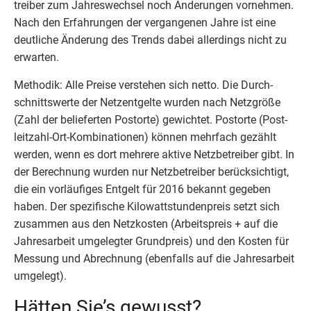
trei­ber zum Jah­res­wech­sel noch Ände­run­gen vor­neh­men.
Nach den Erfah­run­gen der ver­gan­ge­nen Jah­re ist eine
deut­li­che Ände­rung des Trends dabei aller­dings nicht zu
erwarten.
Metho­dik: Alle Prei­se ver­ste­hen sich net­to. Die Durch­
schnitts­wer­te der Netz­ent­gel­te wur­den nach Netz­grö­ße
(Zahl der belie­fer­ten Postor­te) gewich­tet. Postor­te (Post­
leit­zahl-Ort-Kom­bi­na­tio­nen) kön­nen mehr­fach gezählt
wer­den, wenn es dort meh­re­re akti­ve Netz­be­trei­ber gibt. In
der Berech­nung wur­den nur Netz­be­trei­ber berück­sich­tigt,
die ein vor­läu­fi­ges Ent­gelt für
2016
bekannt gege­ben
haben. Der spe­zi­fi­sche Kilo­watt­stun­den­preis setzt sich
zusam­men aus den Netz­kos­ten (Arbeits­preis + auf die
Jah­res­ar­beit umge­leg­ter Grund­preis) und den Kos­ten für
Mes­sung und Abrech­nung (eben­falls auf die Jah­res­ar­beit
umgelegt).
Hät­ten Sie’s gewusst?