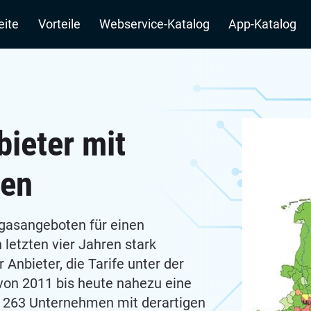
n
eite
Vorteile
Webservice-Katalog
App-Katalog
ieter mit
ten
gasangeboten für einen
letzten vier Jahren stark
 Anbieter, die Tarife unter der
 von 2011 bis heute nahezu eine
d 263 Unternehmen mit derartigen