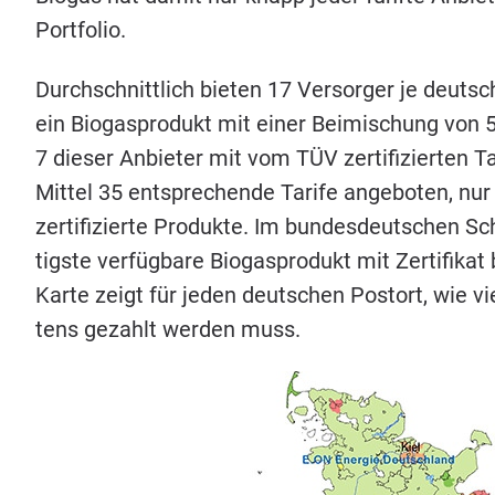
Portfolio.
Durch­schnitt­lich bie­ten
17
Ver­sor­ger je deut­sch
ein Bio­gas­pro­dukt mit einer Bei­mi­schung von
7
die­ser Anbie­ter mit vom
TÜV
zer­ti­fi­zier­ten
Mit­tel
35
ent­spre­chen­de Tari­fe ange­bo­ten, nu
zer­ti­fi­zier­te Pro­duk­te. Im bun­des­deut­schen 
tigs­te ver­füg­ba­re Bio­gas­pro­dukt mit Zer­ti­fi­kat
Kar­te zeigt für jeden deut­schen Post­ort, wie vi
tens gezahlt wer­den muss.