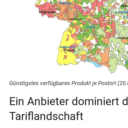
Güns­tigs­tes ver­füg­ba­res Pro­dukt je Post­ort (
20
.
Ein Anbie­ter domi­niert 
Tariflandschaft