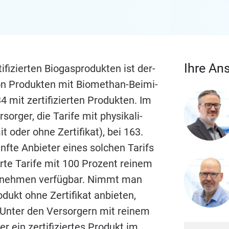
Ihre An
fi­zier­ten Bio­gas­pro­duk­ten ist der­
n Pro­duk­ten mit Bio­me­than-Bei­mi­
34
mit zer­ti­fi­zier­ten Pro­duk­ten. Im
r­ger, die Tari­fe mit phy­si­ka­li­
 oder ohne Zer­ti­fi­kat), bei
163
.
f­te Anbie­ter eines sol­chen Tarifs
er­te Tari­fe mit
100
Pro­zent rei­nem
r­neh­men ver­füg­bar. Nimmt man
­dukt ohne Zer­ti­fi­kat anbie­ten,
 Unter den Ver­sor­gern mit rei­nem
ein zer­ti­fi­zier­tes Pro­dukt im