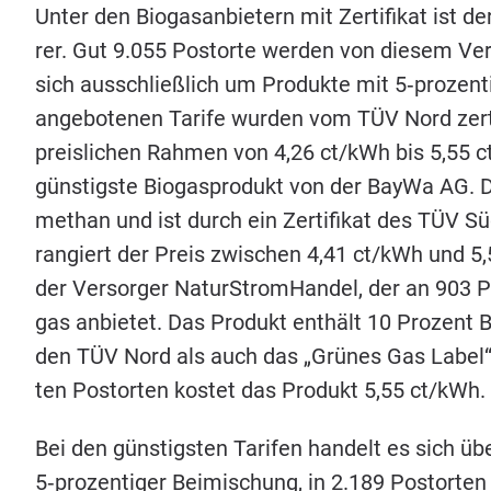
Unter den Bio­gas­an­bie­tern mit Zer­ti­fi­kat ist de
rer. Gut
9
.
055
Postor­te wer­den von die­sem Ver­s
sich aus­schließ­lich um Pro­duk­te mit
5
‑prozent
ange­bo­te­nen Tari­fe wur­den vom
TÜV
Nord zer­t
preis­li­chen Rah­men von
4
,
26
ct/​kWh bis
5
,
55
ct
güns­tigs­te Bio­gas­pro­dukt von der Bay­Wa
AG
. 
me­than und ist durch ein Zer­ti­fi­kat des
TÜV
Süd
ran­giert der Preis zwi­schen
4
,
41
ct/​kWh und
5
,
der Ver­sor­ger Natur­Strom­Han­del, der an
903
Po
gas anbie­tet. Das Pro­dukt ent­hält
10
Pro­zent B
den
TÜV
Nord als auch das
„
Grü­nes Gas Label“ a
ten Postor­ten kos­tet das Pro­dukt
5
,
55
ct/​kWh.
Bei den güns­tigs­ten Tari­fen han­delt es sich ü
5
‑prozentiger Bei­mi­schung, in
2
.
189
Postor­ten 