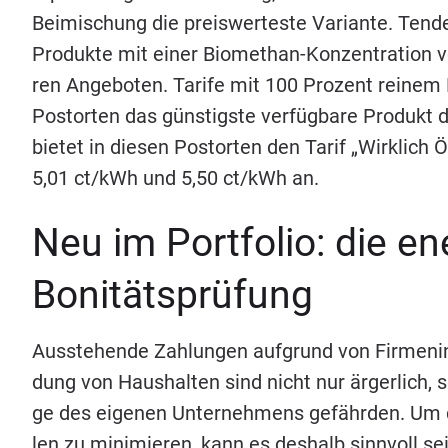
Bei­mi­schung die preis­wer­tes­te Vari­an­te. Ten­den
Pro­duk­te mit einer Bio­me­than-Kon­zen­tra­ti­on
ren Ange­bo­ten. Tari­fe mit
100
Pro­zent rei­nem B
Postor­ten das güns­tigs­te ver­füg­ba­re Pro­duk
bie­tet in die­sen Postor­ten den Tarif
„
Wirk­lich 
5
,
01
ct/​kWh und
5
,
50
ct/​kWh an.
Neu im Port­fo­lio: die en
Bonitätsprüfung
Aus­ste­hen­de Zah­lun­gen auf­grund von Fir­men­i
dung von Haus­hal­ten sind nicht nur ärger­lich, 
ge des eige­nen Unter­neh­mens gefähr­den. Um da
len zu mini­mie­ren, kann es des­halb sinn­voll sein