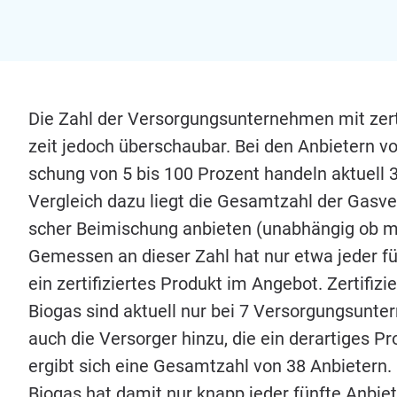
Die Zahl der Ver­sor­gungs­un­ter­neh­men mit zer­ti­
zeit jedoch über­schau­bar. Bei den Anbie­tern vo
schung von
5
bis
100
Pro­zent han­deln aktu­ell
Ver­gleich dazu liegt die Gesamt­zahl der Gas­ver­so
scher Bei­mi­schung anbie­ten (unab­hän­gig ob mit
Gemes­sen an die­ser Zahl hat nur etwa jeder fün
ein zer­ti­fi­zier­tes Pro­dukt im Ange­bot. Zer­ti­fi­zi
Bio­gas sind aktu­ell nur bei
7
Ver­sor­gungs­un­te
auch die Ver­sor­ger hin­zu, die ein der­ar­ti­ges Pro
ergibt sich eine Gesamt­zahl von
38
Anbie­tern.
Bio­gas hat damit nur knapp jeder fünf­te Anbie­ter 