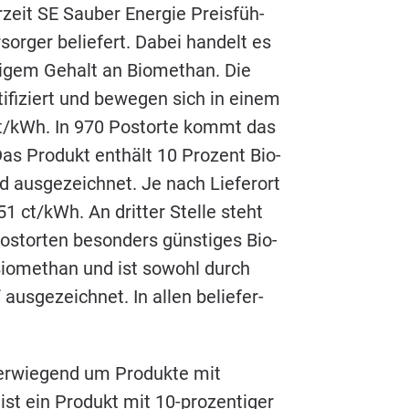
r­zeit
SE
Sau­ber Ener­gie Preis­füh­
or­ger belie­fert. Dabei han­delt es
igem Gehalt an Bio­me­than. Die
i­fi­ziert und bewe­gen sich in einem
/​kWh. In
970
Postor­te kommt das
Das Pro­dukt ent­hält
10
Pro­zent Bio­
 aus­ge­zeich­net. Je nach Lie­fer­ort
51
ct/​kWh. An drit­ter Stel­le steht
stor­ten beson­ders güns­ti­ges Bio­
io­me­than und ist sowohl durch
us­ge­zeich­net. In allen belie­fer­
ber­wie­gend um Pro­duk­te mit
ist ein Pro­dukt mit
10
-pro­zen­ti­ger