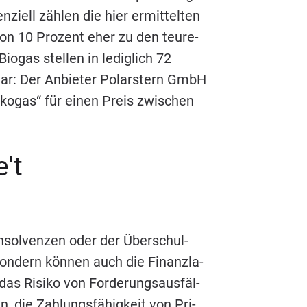
­zi­ell zäh­len die hier ermit­tel­ten
 von
10
Pro­zent eher zu den teu­re­
io­gas stel­len in ledig­lich
72
t dar: Der Anbie­ter Polar­stern GmbH
Öko­gas“ für einen Preis zwi­schen
e't
n­sol­ven­zen oder der Über­schul­
son­dern kön­nen auch die Finanz­la­
s Risi­ko von For­de­rungs­aus­fäl­
, die Zah­lungs­fä­hig­keit von Pri­