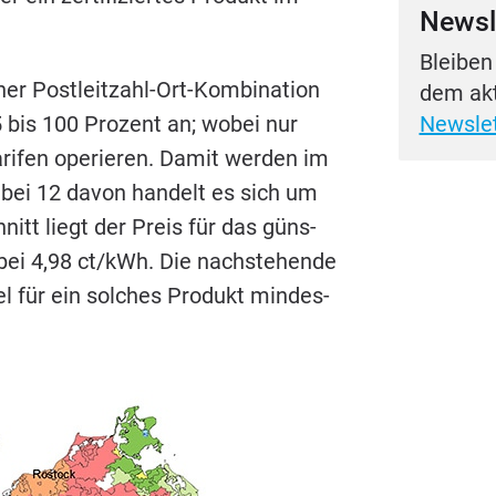
Newsl
Bleiben
er Post­leit­zahl-Ort-Kom­bi­na­ti­on
dem akt
5
bis
100
Pro­zent an; wobei nur
Newslet
 Tari­fen ope­rie­ren. Damit wer­den im
r bei
12
davon han­delt es sich um
Schnitt liegt der Preis für das güns­
 bei
4
,
98
ct/​kWh. Die nach­ste­hen­de
el für ein sol­ches Pro­dukt min­des­