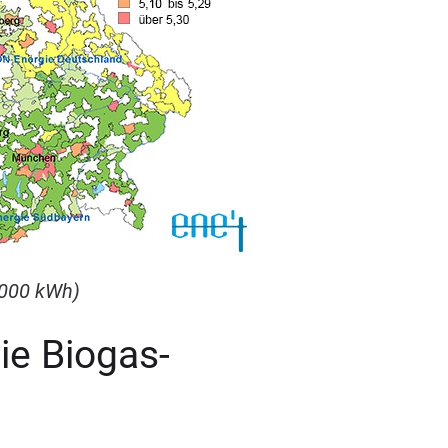
000
kWh)
die Biogas-