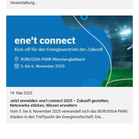
Veranstaltung…
19. Mai 2025
Jetzt anmelden: ene't connect 2025 – Zukunft gestalten,
Netzwerke stärken, Wissen erweitern
Vom
5
. bis
6
. Novem­ber
2025
ver­wan­delt sich das BORUS­SIA-PARK-
Sta­di­on in den Treff­punkt der Ener­gie­wirt­schaft: Die…