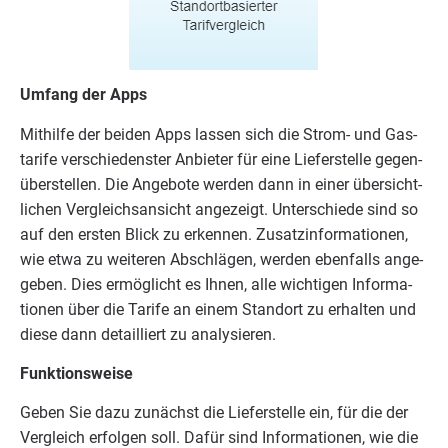
Umfang der Apps
Mit­hil­fe der bei­den Apps las­sen sich die Strom- und Gas­
ta­ri­fe ver­schie­dens­ter Anbie­ter für eine Lie­fer­stel­le gegen­
über­stel­len. Die Ange­bo­te wer­den dann in einer über­sicht­
li­chen Ver­gleichs­an­sicht ange­zeigt. Unter­schie­de sind so
auf den ers­ten Blick zu erken­nen. Zusatz­in­for­ma­tio­nen,
wie etwa zu wei­te­ren Abschlä­gen, wer­den eben­falls ange­
ge­ben. Dies ermög­licht es Ihnen, alle wich­ti­gen Infor­ma­
tio­nen über die Tari­fe an einem Stand­ort zu erhal­ten und
die­se dann detail­liert zu analysieren.
Funk­ti­ons­wei­se
Geben Sie dazu zunächst die Lie­fer­stel­le ein, für die der
Ver­gleich erfol­gen soll. Dafür sind Infor­ma­tio­nen, wie die