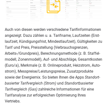
Auch von die­sen wer­den ver­schie­de­ne Tarif­in­for­ma­tio­nen
ange­zeigt. Dazu zäh­len u. a. Tarif­na­me, Lauf­zei­ten (Erst­
lauf­zeit, Kün­di­gungs­frist, Min­dest­lauf­zeit), Gül­tig­kei­ten zu
Tarif und Preis, Preis­stel­lung (Ver­brauchs­gren­zen,
Arbeits-/Grund­preis), Berech­nungs­me­tho­de (z. B. Staf­fel­
mo­dell, Zonen­mo­dell), Auf- und Abschlä­ge, Gesamt­kos­ten
(Euro/​a), Merk­ma­le (z. B. Online­pro­dukt, Heiz­strom, Auto­
strom), Messpreise/​Leistungspreise, Zusatz­pro­duk­te
sowie der Ener­gie­mix. So bie­ten Ihnen die Apps
Stand­ort­
ba­sier­ter Tarif­ver­gleich (Strom)
und
Stand­ort­ba­sier­ter
Tarif­ver­gleich (Gas)
zahl­rei­che Infor­ma­tio­nen für eine
Tarif­ana­ly­se zur erfolg­rei­chen Opti­mie­rung Ihres
Vertriebs.