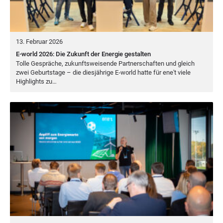
13. Februar 2026
E-world 2026: Die Zukunft der Energie gestalten
Tol­le Gesprä­che, zukunfts­wei­sen­de Part­ner­schaf­ten und gleich
zwei Geburts­ta­ge – die dies­jäh­ri­ge E‑world hat­te für ene't vie­le
High­lights zu…