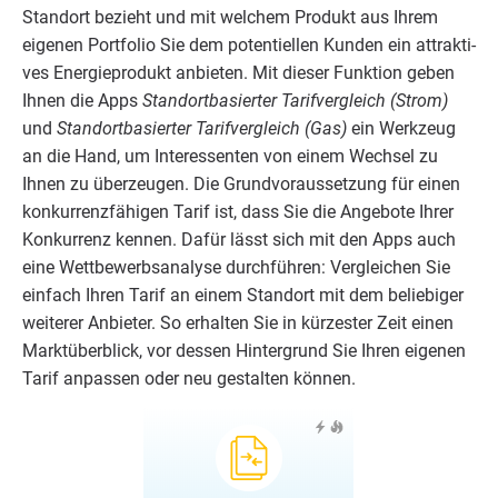
Stand­ort bezieht und mit wel­chem Pro­dukt aus Ihrem
eige­nen Port­fo­lio Sie dem poten­ti­el­len Kun­den ein attrak­ti­
ves Ener­gie­pro­dukt anbie­ten. Mit die­ser Funk­ti­on geben
Ihnen die Apps
Stand­ort­ba­sier­ter Tarif­ver­gleich (Strom)
und
Stand­ort­ba­sier­ter Tarif­ver­gleich (Gas)
ein Werk­zeug
an die Hand, um Inter­es­sen­ten von einem Wech­sel zu
Ihnen zu über­zeu­gen. Die Grund­vor­aus­set­zung für einen
kon­kur­renz­fä­hi­gen Tarif ist, dass Sie die Ange­bo­te Ihrer
Kon­kur­renz ken­nen. Dafür lässt sich mit den Apps auch
eine Wett­be­werbs­ana­ly­se durch­füh­ren: Ver­glei­chen Sie
ein­fach Ihren Tarif an einem Stand­ort mit dem belie­bi­ger
wei­te­rer Anbie­ter. So erhal­ten Sie in kür­zes­ter Zeit einen
Markt­über­blick, vor des­sen Hin­ter­grund Sie Ihren eige­nen
Tarif anpas­sen oder neu gestal­ten können.