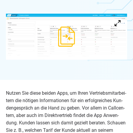
Nut­zen Sie die­se bei­den Apps, um Ihren Ver­triebs­mit­ar­bei­
tern die nöti­gen Infor­ma­tio­nen für ein erfolg­rei­ches Kun­
den­ge­spräch an die Hand zu geben. Vor allem in Call­cen­
tern, aber auch im Direkt­ver­trieb fin­det die App Anwen­
dung. Kun­den las­sen sich damit gezielt bera­ten. Schau­en
Sie z. B., wel­chen Tarif der Kun­de aktu­ell an sei­nem