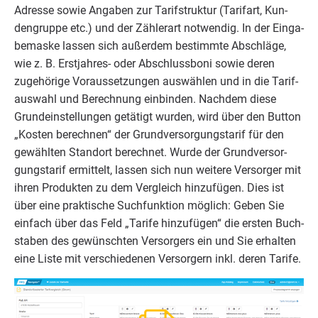
Adres­se sowie Anga­ben zur Tarif­struk­tur (Tarif­art, Kun­
den­grup­pe etc.) und der Zäh­ler­art not­wen­dig. In der Ein­ga­
be­mas­ke las­sen sich außer­dem bestimm­te Abschlä­ge,
wie z. B. Erst­jah­res- oder Abschluss­bo­ni sowie deren
zuge­hö­ri­ge Vor­aus­set­zun­gen aus­wäh­len und in die Tarif­
aus­wahl und Berech­nung ein­bin­den. Nach­dem die­se
Grund­ein­stel­lun­gen getä­tigt wur­den, wird über den But­ton
„
Kos­ten berech­nen“ der Grund­ver­sor­gungs­ta­rif für den
gewähl­ten Stand­ort berech­net. Wur­de der Grund­ver­sor­
gungs­ta­rif ermit­telt, las­sen sich nun wei­te­re Ver­sor­ger mit
ihren Pro­duk­ten zu dem Ver­gleich hin­zu­fü­gen. Dies ist
über eine prak­ti­sche Such­funk­ti­on mög­lich: Geben Sie
ein­fach über das Feld
„
Tari­fe hin­zu­fü­gen“ die ers­ten Buch­
sta­ben des gewünsch­ten Ver­sor­gers ein und Sie erhal­ten
eine Lis­te mit ver­schie­de­nen Ver­sor­gern inkl. deren Tarife.