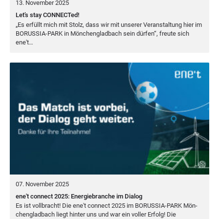
13. November 2025
Let’s stay CONNECTed!
„
Es erfüllt mich mit Stolz, dass wir mit unse­rer Ver­an­stal­tung hier im
BORUS­SIA-PARK
in Mön­chen­glad­bach sein dür­fen“, freu­te sich
ene't…
07. November 2025
ene't connect 2025: Energiebranche im Dialog
Es ist voll­bracht! Die ene't con­nect
2025
im
BORUS­SIA-PARK
Mön­
chen­glad­bach liegt hin­ter uns und war ein vol­ler Erfolg! Die