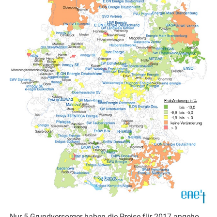
Nur
5
Grund­ver­sor­ger haben die Prei­se für
2017
ange­ho­