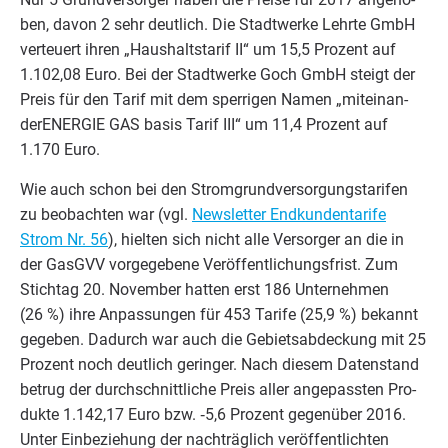
ben, davon
2
sehr deut­lich. Die Stadt­wer­ke Lehr­te GmbH
ver­teu­ert ihren
„
Haus­halts­ta­rif
II
“ um
15
,
5
Pro­zent auf
1
.
102
,
08
Euro. Bei der Stadt­wer­ke Goch GmbH steigt der
Preis für den Tarif mit dem sper­ri­gen Namen
„
mit­ein­an­
der­EN­ER­GIE
GAS
basis Tarif
III
“ um
11
,
4
Pro­zent auf
1
.
170
Euro.
Wie auch schon bei den Strom­grund­ver­sor­gungs­ta­ri­fen
zu beob­ach­ten war (vgl.
News­let­ter End­kun­den­ta­ri­fe
Strom Nr.
56
), hiel­ten sich nicht alle Ver­sor­ger an die in
der GasGVV vor­ge­ge­be­ne Ver­öf­fent­li­chungs­frist. Zum
Stich­tag
20
. Novem­ber hat­ten erst
186
Unter­neh­men
(
26
%) ihre Anpas­sun­gen für
453
Tari­fe (
25
,
9
%) bekannt
gege­ben. Dadurch war auch die Gebiets­ab­de­ckung mit
25
Pro­zent noch deut­lich gerin­ger. Nach die­sem Daten­stand
betrug der durch­schnitt­li­che Preis aller ange­pass­ten Pro­
duk­te
1
.
142
,
17
Euro bzw. ‑
5
,
6
Pro­zent gegen­über
2016
.
Unter Ein­be­zie­hung der nach­träg­lich ver­öf­fent­lich­ten