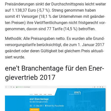
Preis­än­de­run­gen sinkt der Durch­schnitts­preis leicht wei­ter
auf
1
.
138
,
37
Euro (-
5
,
7
%). Streng genom­men haben
somit
41
Ver­sor­ger (
18
,
1
% der Unter­neh­men mit geän­der­
ten Prei­sen) ihre Ver­öf­fent­li­chun­gen nicht frist­ge­recht vor­
ge­nom­men, davon sind
77
Tari­fe (
14
,
5
%) betroffen.
Metho­dik: Alle Preis­an­ga­ben net­to. Es wur­den alle Grund­
ver­sor­gungs­ta­ri­fe berück­sich­tigt, die zum
1
. Janu­ar
2017
geän­dert oder deren Gül­tig­keit bei glei­chem Preis aktua­li­
siert wurde.
ene't Bran­chen­ta­ge für den Ener­
gie­ver­trieb
2017