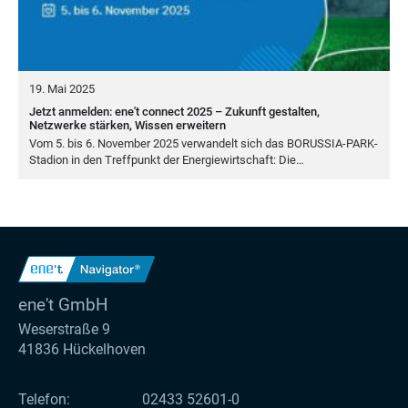
19. Mai 2025
Jetzt anmelden: ene't connect 2025 – Zukunft gestalten,
Netzwerke stärken, Wissen erweitern
Vom
5
. bis
6
. Novem­ber
2025
ver­wan­delt sich das BORUS­SIA-PARK-
Sta­di­on in den Treff­punkt der Ener­gie­wirt­schaft: Die…
ene't GmbH
Weserstraße 9
41836 Hückelhoven
Telefon:
02433 52601-0