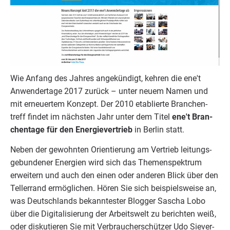
Wie Anfang des Jah­res ange­kün­digt, keh­ren die ene't
Anwen­der­ta­ge
2017
zurück – unter neu­em Namen und
mit erneu­er­tem Kon­zept. Der
2010
eta­blier­te Bran­chen­
treff fin­det im nächs­ten Jahr unter dem Titel
ene't Bran­
chen­ta­ge für den Ener­gie­ver­trieb
in Ber­lin statt.
Neben der gewohn­ten Ori­en­tie­rung am Ver­trieb lei­tungs­
ge­bun­de­ner Ener­gien wird sich das The­men­spek­trum
erwei­tern und auch den einen oder ande­ren Blick über den
Tel­ler­rand ermög­li­chen. Hören Sie sich bei­spiels­wei­se an,
was Deutsch­lands bekann­tes­ter Blog­ger Sascha Lobo
über die Digi­ta­li­sie­rung der Arbeits­welt zu berich­ten weiß,
oder dis­ku­tie­ren Sie mit Ver­brau­cher­schüt­zer Udo Sie­ver­