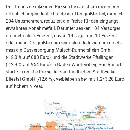
Der Trend zu sin­ken­den Prei­sen lässt sich an die­sen Ver­
öf­fent­li­chun­gen deut­lich able­sen. Der größ­te Teil, näm­lich
204
Unter­neh­men, redu­ziert die Prei­se für den ein­gangs
erwähn­ten Abnah­me­fall. Dar­un­ter sen­ken
134
Ver­sor­ger
um mehr als
5
Pro­zent, davon
19
sogar um
10
Pro­zent
oder mehr. Die größ­ten pro­zen­tua­len Redu­zie­run­gen neh­
men die Gas­ver­sor­gung Malsch-Dur­mers­heim GmbH
(-
12
,
8
% auf
888
Euro) und die Stadt­wer­ke Pful­lin­gen
(-
12
,
8
% auf
954
Euro) in Baden-Würt­tem­berg vor. Ähn­lich
stark sin­ken die Prei­se der saar­län­di­schen Stadt­wer­ke
Blies­tal GmbH (-
12
,
6
%), ver­blei­ben aber mit
1
.
243
,
20
Euro
auf hohem Niveau.