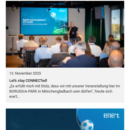
13. November 2025
Let’s stay CONNECTed!
„
Es erfüllt mich mit Stolz, dass wir mit unse­rer Ver­an­stal­tung hier im
BORUS­SIA-PARK
in Mön­chen­glad­bach sein dür­fen“, freu­te sich
ene't…