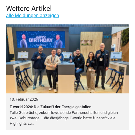
Weitere Artikel
alle Meldungen anzeigen
13. Februar 2026
E-world 2026: Die Zukunft der Energie gestalten
Tol­le Gesprä­che, zukunfts­wei­sen­de Part­ner­schaf­ten und gleich
zwei Geburts­ta­ge – die dies­jäh­ri­ge E‑world hat­te für ene't vie­le
High­lights zu…