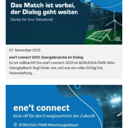
07. November 2025
ene't connect 2025: Energiebranche im Dialog
Es ist voll­bracht! Die ene't con­nect
2025
im
BORUS­SIA-PARK
Mön­
chen­glad­bach liegt hin­ter uns und war ein vol­ler Erfolg! Die
Veranstaltung…