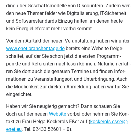
ding über Geschäfts­mo­del­le von Dis­coun­tern. Zudem wer­
den neue The­men­fel­der wie Digi­ta­li­sie­rung, IT-Sicher­heit
und Soft­ware­stan­dards Ein­zug hal­ten, an denen heu­te
kein Ener­gie­lie­fe­rant mehr vorbeikommt.
Vor dem Auf­takt der neu­en Ver­an­stal­tung haben wir unter
www​.enet​-bran​chen​ta​ge​.de
bereits eine Web­site frei­ge­
schal­tet, auf der Sie schon jetzt die ers­ten Pro­gramm­
punk­te und Refe­ren­ten nach­le­sen kön­nen. Natür­lich erfah­
ren Sie dort auch die genau­en Ter­mi­ne und fin­den Infor­
ma­tio­nen zu Ver­an­stal­tungs­ort und Unter­brin­gung. Auch
die Mög­lich­keit zur direk­ten Anmel­dung haben wir für Sie
eingerichtet.
Haben wir Sie neu­gie­rig gemacht? Dann schau­en Sie
doch auf der neu­en
Web­site
vor­bei oder neh­men Sie Kon­
takt zu Frau Hel­ga Kock­e­rols-Eßer auf (
kockerols-​esser@​
enet.​eu
, Tel.
02433
52601
–
0
).