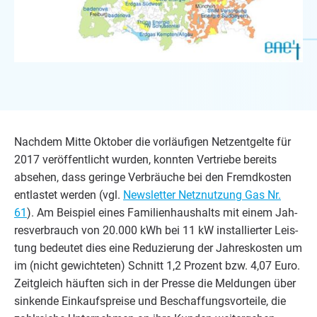
Nach­dem Mit­te Okto­ber die vor­läu­fi­gen Netz­ent­gel­te für
2017
ver­öf­fent­licht wur­den, konn­ten Ver­trie­be bereits
abse­hen, dass gerin­ge Ver­bräu­che bei den Fremd­kos­ten
ent­las­tet wer­den (vgl.
News­let­ter Netz­nut­zung Gas Nr.
61
). Am Bei­spiel eines Fami­li­en­haus­halts mit einem Jah­
res­ver­brauch von
20
.
000
kWh bei
11
kW instal­lier­ter Leis­
tung bedeu­tet dies eine Redu­zie­rung der Jah­res­kos­ten um
im (nicht gewich­te­ten) Schnitt
1
,
2
Pro­zent bzw.
4
,
07
Euro.
Zeit­gleich häuf­ten sich in der Pres­se die Mel­dun­gen über
sin­ken­de Ein­kaufs­prei­se und Beschaf­fungs­vor­tei­le, die