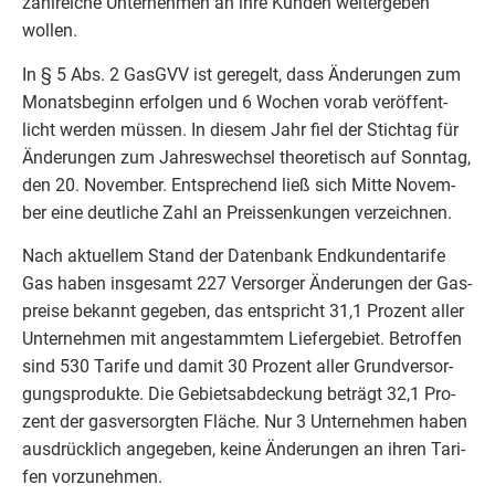
zahl­rei­che Unter­neh­men an ihre Kun­den wei­ter­ge­ben
wollen.
In §
5
Abs.
2
GasGVV ist gere­gelt, dass Ände­run­gen zum
Monats­be­ginn erfol­gen und
6
Wochen vor­ab ver­öf­fent­
licht wer­den müs­sen. In die­sem Jahr fiel der Stich­tag für
Ände­run­gen zum Jah­res­wech­sel theo­re­tisch auf Sonn­tag,
den
20
. Novem­ber. Ent­spre­chend ließ sich Mit­te Novem­
ber eine deut­li­che Zahl an Preis­sen­kun­gen verzeichnen.
Nach aktu­el­lem Stand der Daten­bank End­kun­den­ta­ri­fe
Gas haben ins­ge­samt
227
Ver­sor­ger Ände­run­gen der Gas­
prei­se bekannt gege­ben, das ent­spricht
31
,
1
Pro­zent aller
Unter­neh­men mit ange­stamm­tem Lie­fer­ge­biet. Betrof­fen
sind
530
Tari­fe und damit
30
Pro­zent aller Grund­ver­sor­
gungs­pro­duk­te. Die Gebiets­ab­de­ckung beträgt
32
,
1
Pro­
zent der gas­ver­sorg­ten Flä­che. Nur
3
Unter­neh­men haben
aus­drück­lich ange­ge­ben, kei­ne Ände­run­gen an ihren Tari­
fen vorzunehmen.