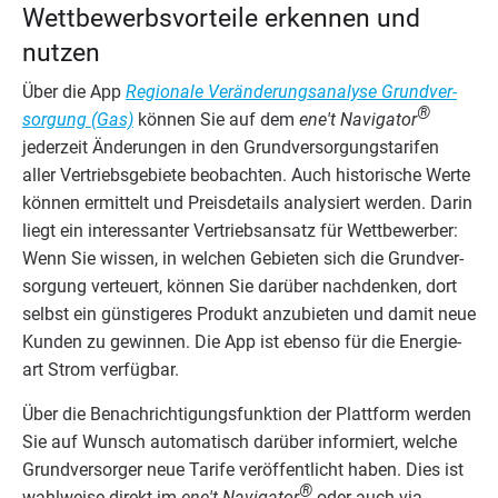
Wett­be­werbs­vor­tei­le erken­nen und
nutzen
Über die App
Regio­na­le Ver­än­de­rungs­ana­ly­se Grund­ver­
®
sor­gung (Gas)
kön­nen Sie auf dem
ene't Navi­ga­tor
jeder­zeit Ände­run­gen in den Grund­ver­sor­gungs­ta­ri­fen
aller Ver­triebs­ge­bie­te beob­ach­ten. Auch his­to­ri­sche Wer­te
kön­nen ermit­telt und Preis­de­tails ana­ly­siert wer­den. Dar­in
liegt ein inter­es­san­ter Ver­triebs­an­satz für Wett­be­wer­ber:
Wenn Sie wis­sen, in wel­chen Gebie­ten sich die Grund­ver­
sor­gung ver­teu­ert, kön­nen Sie dar­über nach­den­ken, dort
selbst ein güns­ti­ge­res Pro­dukt anzu­bie­ten und damit neue
Kun­den zu gewin­nen. Die App ist eben­so für die Ener­gie­
art Strom verfügbar.
Über die Benach­rich­ti­gungs­funk­ti­on der Platt­form wer­den
Sie auf Wunsch auto­ma­tisch dar­über infor­miert, wel­che
Grund­ver­sor­ger neue Tari­fe ver­öf­fent­licht haben. Dies ist
®
wahl­wei­se direkt im
ene't Navi­ga­tor
oder auch via