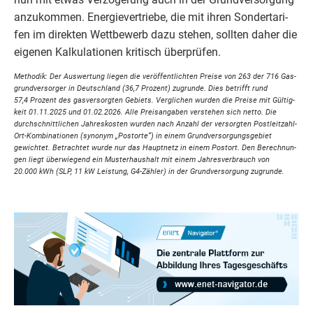
anzu­kom­men. Ener­gie­ver­trie­be, die mit ihren Son­der­ta­ri­
fen im direk­ten Wett­be­werb dazu ste­hen, soll­ten daher die
eige­nen Kal­ku­la­tio­nen kri­tisch überprüfen.
Metho­dik: Der Aus­wer­tung lie­gen die ver­öf­fent­lich­ten Prei­se von
263
der
716
Gas­
grund­ver­sor­ger in Deutsch­land (
36
,
7
Pro­zent) zugrun­de. Dies betrifft rund
57
,
4
Pro­zent des gas­ver­sorg­ten Gebiets. Ver­gli­chen wur­den die Prei­se mit Gül­tig­
keit
01
.
11
.
2025
und
01
.
02
.
2026
. Alle Preis­an­ga­ben ver­ste­hen sich net­to. Die
durch­schnitt­li­chen Jah­res­kos­ten wur­den nach Anzahl der ver­sorg­ten Post­leit­zahl-
Ort-Kom­bi­na­tio­nen (syn­onym
„
Postor­te“) in einem Grund­ver­sor­gungs­ge­biet
gewich­tet. Betrach­tet wur­de nur das Haupt­netz in einem Post­ort. Den Berech­nun­
gen liegt über­wie­gend ein Mus­ter­haus­halt mit einem Jah­res­ver­brauch von
20
.
000
kWh (
SLP
,
11
kW Leis­tung, G
4
-Zäh­ler) in der Grund­ver­sor­gung zugrunde.