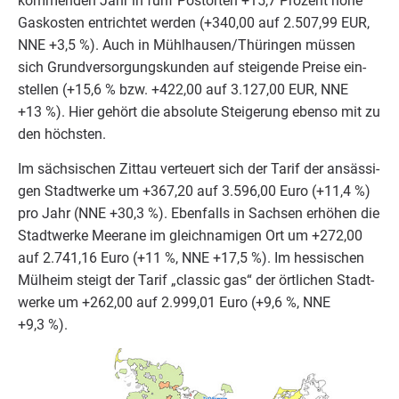
kom­men­den Jahr in fünf Postor­ten +
15
,
7
Pro­zent hohe
Gas­kos­ten ent­rich­tet wer­den (+
340
,
00
auf
2
.
507
,
99
EUR
,
NNE
+
3
,
5
%). Auch in Mühlhausen/​Thüringen müs­sen
sich Grund­ver­sor­gungs­kun­den auf stei­gen­de Prei­se ein­
stel­len (+
15
,
6
% bzw. +
422
,
00
auf
3
.
127
,
00
EUR
,
NNE
+
13
%). Hier gehört die abso­lu­te Stei­ge­rung eben­so mit zu
den höchsten.
Im säch­si­schen Zit­tau ver­teu­ert sich der Tarif der ansäs­si­
gen Stadt­wer­ke um +
367
,
20
auf
3
.
596
,
00
Euro (+
11
,
4
%)
pro Jahr (
NNE
+
30
,
3
%). Eben­falls in Sach­sen erhö­hen die
Stadt­wer­ke Meera­ne im gleich­na­mi­gen Ort um +
272
,
00
auf
2
.
741
,
16
Euro (+
11
%,
NNE
+
17
,
5
%). Im hes­si­schen
Mül­heim steigt der Tarif
„
clas­sic gas“ der ört­li­chen Stadt­
wer­ke um +
262
,
00
auf
2
.
999
,
01
Euro (+
9
,
6
%,
NNE
+
9
,
3
%).