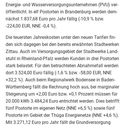
Ener­gie- und Was­ser­ver­sor­gungs­un­ter­neh­men (
PVU
) ver­
öf­fent­licht. In elf Postor­ten in Bran­den­burg wer­den dem­
nächst
1
.
837
,
68
Euro pro Jahr fäl­lig (-
10
,
9
% bzw.
‑
224
,
00
EUR
,
NNE
‑
0
,
4
%).
Die teu­ers­ten Jah­res­kos­ten unter den neu­en Tari­fen fin­
den sich dage­gen bei den bereits erwähn­ten Stadt­wer­ken
Zit­tau. Auch im Ver­sor­gungs­ge­biet der Stadt­wer­ke Land­
stuhl in Rhein­land-Pfalz wer­den Kun­den in drei Postor­ten
stark belas­tet. Für den betrach­te­ten Abnah­me­fall wer­den
dort
3
.
524
,
00
Euro fäl­lig (-
1
,
6
% bzw. ‑
58
,
00
EUR
,
NNE
+
32
,
2
%). Auch beim Regio­nal­werk Boden­see in Baden-
Würt­tem­berg fällt die Rech­nung hoch aus, bei mar­gi­na­ler
Stei­ge­rung um +
2
,
00
Euro bzw. +
0
,
1
Pro­zent müs­sen für
20
.
000
kWh
3
.
484
,
24
Euro ent­rich­tet wer­den. Dies betrifft
fünf Postor­te im eige­nen Netz (
NNE
+
6
,
5
%) sowie fünf
Postor­te im Gebiet der Thü­ga Ener­gie­net­ze (
NNE
+
4
,
6
%).
Mit
3
.
271
,
12
Euro pro Jahr fällt die Grund­ver­sor­gung