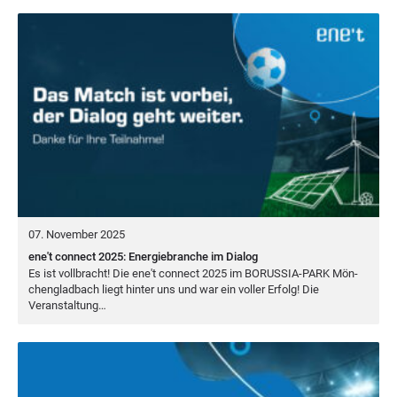
07. November 2025
ene't connect 2025: Energiebranche im Dialog
Es ist voll­bracht! Die ene't con­nect
2025
im
BORUS­SIA-PARK
Mön­
chen­glad­bach liegt hin­ter uns und war ein vol­ler Erfolg! Die
Veranstaltung…