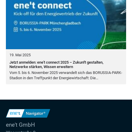
19. Mai 2025
Jetzt anmelden: ene't connect 2025 – Zukunft gestalten,
Netzwerke stärken, Wissen erweitern
Vom
5
. bis
6
. Novem­ber
2025
ver­wan­delt sich das BORUS­SIA-PARK-
Sta­di­on in den Treff­punkt der Ener­gie­wirt­schaft: Die…
ene't GmbH