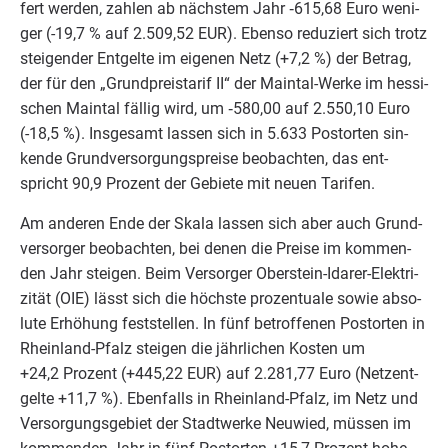
fert wer­den, zah­len ab nächs­tem Jahr ‑
615
,
68
Euro weni­
ger (-
19
,
7
% auf
2
.
509
,
52
EUR
). Eben­so redu­ziert sich trotz
stei­gen­der Ent­gel­te im eige­nen Netz (+
7
,
2
%) der Betrag,
der für den
„
Grund­preis­ta­rif
II
“ der Main­tal-Wer­ke im hes­si­
schen Main­tal fäl­lig wird, um ‑
580
,
00
auf
2
.
550
,
10
Euro
(-
18
,
5
%). Ins­ge­samt las­sen sich in
5
.
633
Postor­ten sin­
ken­de Grund­ver­sor­gungs­prei­se beob­ach­ten, das ent­
spricht
90
,
9
Pro­zent der Gebie­te mit neu­en Tarifen.
Am ande­ren Ende der Ska­la las­sen sich aber auch Grund­
ver­sor­ger beob­ach­ten, bei denen die Prei­se im kom­men­
den Jahr stei­gen. Beim Ver­sor­ger Ober­stein-Ida­rer-Elek­tri­
zi­tät (
OIE
) lässt sich die höchs­te pro­zen­tua­le sowie abso­
lu­te Erhö­hung fest­stel­len. In fünf betrof­fe­nen Postor­ten in
Rhein­land-Pfalz stei­gen die jähr­li­chen Kos­ten um
+
24
,
2
Pro­zent (+
445
,
22
EUR
) auf
2
.
281
,
77
Euro (Netz­ent­
gel­te +
11
,
7
%). Eben­falls in Rhein­land-Pfalz, im Netz und
Ver­sor­gungs­ge­biet der Stadt­wer­ke Neu­wied, müs­sen im