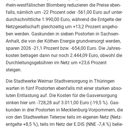
rhein-west­fä­li­schen Blom­berg redu­zie­ren die Prei­se eben­
falls, näm­lich um ‑
22
Pro­zent oder ‑
561
,
00
Euro auf unter­
durch­schnitt­li­che
1
.
990
,
00
Euro, wäh­rend die Ent­gel­te der
Netz­ge­sell­schaft gleich­zei­tig um +
13
,
2
Pro­zent ange­ho­
ben wer­den. Gas­kun­den in sie­ben Postor­ten in Sach­sen-
Anhalt, die von der Köthen Ener­gie grund­ver­sorgt wer­den,
spa­ren
2026
‑
21
,
1
Pro­zent bzw. ‑
654
,
00
Euro. Die Jah­res­
kos­ten betra­gen dann nur noch
2
.
444
,
09
Euro, obwohl die
Durch­lei­tungs­ge­büh­ren im Netz um +
23
,
6
Pro­zent
steigen.
Die Stadt­wer­ke Wei­mar Stadt­ver­sor­gung in Thü­rin­gen
war­ten in fünf Postor­ten eben­falls mit einer star­ken abso­
lu­ten Ent­las­tung auf. Die Kos­ten für die Gas­ver­sor­gung
sin­ken hier um ‑
728
,
28
auf
3
.
011
,
00
Euro (-
19
,
5
%). Gas­
kun­den in drei Postor­ten in Meck­len­burg-Vor­pom­mern, die
von den Stadt­wer­ken Tete­row teils im eige­nen Netz (Netz­
ent­gel­te +
8
,
5
%), teils im Netz der E.
DIS
(
NNE
‑
7
,
4
%) belie­