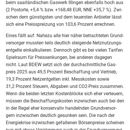
beim saar­län­di­schen Gas­werk Illin­gen eben­falls hoch aus
(
2
Postor­te, +
5
,
4
% bzw. +
168
,
48
EUR
,
NNE
+
35
,
7
%). Zwi­
schen dem güns­tigs­ten und dem teu­ers­ten Anbie­ter lässt
sich eine Preis­sprei­zung von
103
,
6
Pro­zent errechnen.
Eines fällt auf: Nahe­zu alle hier näher betrach­te­ten Grund­
ver­sor­ger muss­ten teils deut­lich stei­gen­de Netz­nut­zungs­
ent­gel­te ein­kal­ku­lie­ren. Den­noch gibt es bei vie­len Tari­fen
Spiel­raum für Preis­sen­kun­gen, bei ande­ren dage­gen
nicht. Laut
BDEW
setzt sich der durch­schnitt­li­che Gas­
preis
2025
aus
49
,
5
Pro­zent Beschaf­fung und Ver­trieb,
19
,
3
Pro­zent Netz­ent­gel­ten inkl. Mess­kos­ten sowie
31
,
2
Pro­zent Steu­ern, Abga­ben und CO
2
-Preis zusam­men.
Wenn die bei­den letz­ten Kos­ten­blö­cke sich eher ver­teu­ern,
müs­sen die Beschaf­fungs­kos­ten inzwi­schen auch bei den
in der Regel eher kon­ser­va­tiv han­deln­den Grund­ver­sor­
gern inzwi­schen deut­lich gesun­ken sein. Die nach der
Ener­gie­kri­se inzwi­schen gefal­le­nen Bör­sen­prei­se schei­nen
nun mit etwas Ver­zö­ge­rung auch in der Grund­ver­sor­gung