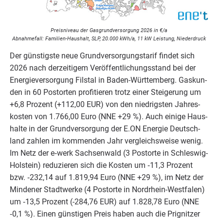
Preis­ni­veau der Gas­grund­ver­sor­gung
2026
in €/​a
Abnah­me­fall: Fami­­li­en-Haus­halt,
SLP
,
20
.
000
kWh/​a,
11
kW Leis­tung, Niederdruck
Der güns­tigs­te neue Grund­ver­sor­gungs­ta­rif fin­det sich
2026
nach der­zei­ti­gem Ver­öf­fent­li­chungs­stand bei der
Ener­gie­ver­sor­gung Fils­tal in Baden-Würt­tem­berg. Gas­kun­
den in
60
Postor­ten pro­fi­tie­ren trotz einer Stei­ge­rung um
+
6
,
8
Pro­zent (+
112
,
00
EUR
) von den nied­rigs­ten Jah­res­
kos­ten von
1
.
766
,
00
Euro (
NNE
+
29
%). Auch eini­ge Haus­
hal­te in der Grund­ver­sor­gung der E.
ON
Ener­gie Deutsch­
land zah­len im kom­men­den Jahr ver­gleichs­wei­se wenig.
Im Netz der e‑werk Sach­sen­wald (
3
Postor­te in Schles­wig-
Hol­stein) redu­zie­ren sich die Kos­ten um ‑
11
,
3
Pro­zent
bzw. ‑
232
,
14
auf
1
.
819
,
94
Euro (
NNE
+
29
%), im Netz der
Min­de­ner Stadt­wer­ke (
4
Postor­te in Nord­rhein-West­fa­len)
um ‑
13
,
5
Pro­zent (-
284
,
76
EUR
) auf
1
.
828
,
78
Euro (
NNE
‑
0
,
1
%). Einen güns­ti­gen Preis haben auch die Pri­g­nit­zer