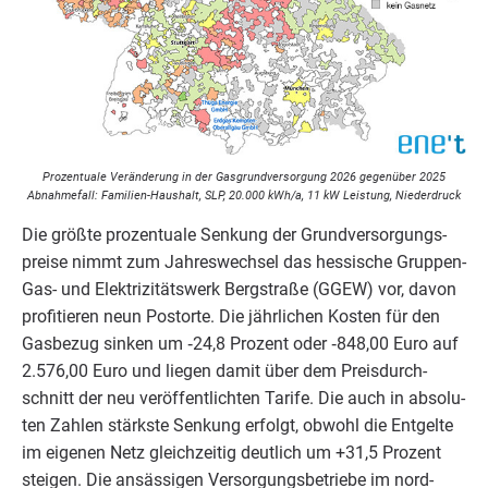
Pro­zen­tua­le Ver­än­de­rung in der Gas­grund­ver­sor­gung
2026
gegen­über
2025
Abnah­me­fall: Fami­­li­en-Haus­halt,
SLP
,
20
.
000
kWh/​a,
11
kW Leis­tung, Niederdruck
Die größ­te pro­zen­tua­le Sen­kung der Grund­ver­sor­gungs­
prei­se nimmt zum Jah­res­wech­sel das hes­si­sche Grup­pen-
Gas- und Elek­tri­zi­täts­werk Berg­stra­ße (
GGEW
) vor, davon
pro­fi­tie­ren neun Postor­te. Die jähr­li­chen Kos­ten für den
Gas­be­zug sin­ken um ‑
24
,
8
Pro­zent oder ‑
848
,
00
Euro auf
2
.
576
,
00
Euro und lie­gen damit über dem Preis­durch­
schnitt der neu ver­öf­fent­lich­ten Tari­fe. Die auch in abso­lu­
ten Zah­len stärks­te Sen­kung erfolgt, obwohl die Ent­gel­te
im eige­nen Netz gleich­zei­tig deut­lich um +
31
,
5
Pro­zent
stei­gen. Die ansäs­si­gen Ver­sor­gungs­be­trie­be im nord­