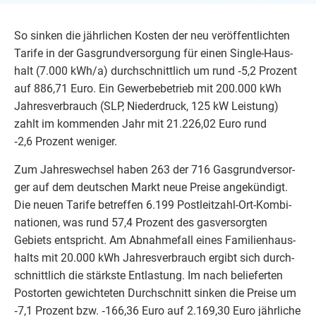
So sin­ken die jähr­li­chen Kos­ten der neu ver­öf­fent­lich­ten
Tari­fe in der Gas­grund­ver­sor­gung für einen Sin­gle-Haus­
halt (
7
.
000
kWh/​a) durch­schnitt­lich um rund ‑
5
,
2
Pro­zent
auf
886
,
71
Euro. Ein Gewer­be­be­trieb mit
200
.
000
kWh
Jah­res­ver­brauch (
SLP
, Nie­der­druck,
125
kW Leis­tung)
zahlt im kom­men­den Jahr mit
21
.
226
,
02
Euro rund
‑
2
,
6
Pro­zent weniger.
Zum Jah­res­wech­sel haben
263
der
716
Gas­grund­ver­sor­
ger auf dem deut­schen Markt neue Prei­se ange­kün­digt.
Die neu­en Tari­fe betref­fen
6
.
199
Post­leit­zahl-Ort-Kom­bi­
na­tio­nen, was rund
57
,
4
Pro­zent des gas­ver­sorg­ten
Gebiets ent­spricht. Am Abnah­me­fall eines Fami­li­en­haus­
halts mit
20
.
000
kWh Jah­res­ver­brauch ergibt sich durch­
schnitt­lich die stärks­te Ent­las­tung. Im nach belie­fer­ten
Postor­ten gewich­te­ten Durch­schnitt sin­ken die Prei­se um
‑
7
,
1
Pro­zent bzw. ‑
166
,
36
Euro auf
2
.
169
,
30
Euro jähr­li­che