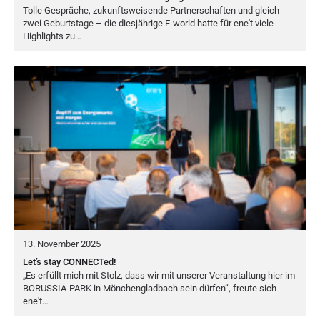
Tol­le Gesprä­che, zukunfts­wei­sen­de Part­ner­schaf­ten und gleich
zwei Geburts­ta­ge – die dies­jäh­ri­ge E‑world hat­te für ene't vie­le
High­lights zu…
13. November 2025
Let’s stay CONNECTed!
„
Es erfüllt mich mit Stolz, dass wir mit unse­rer Ver­an­stal­tung hier im
BORUS­SIA-PARK
in Mön­chen­glad­bach sein dür­fen“, freu­te sich
ene't…