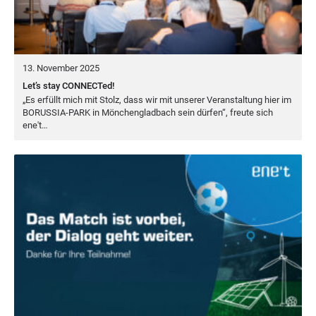
13. November 2025
Let’s stay CONNECTed!
„
Es erfüllt mich mit Stolz, dass wir mit unse­rer Ver­an­stal­tung hier im
BORUS­SIA-PARK
in Mön­chen­glad­bach sein dür­fen“, freu­te sich
ene't…