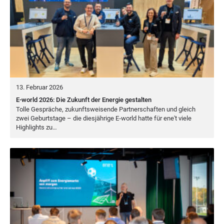
13. Februar 2026
E-world 2026: Die Zukunft der Energie gestalten
Tol­le Gesprä­che, zukunfts­wei­sen­de Part­ner­schaf­ten und gleich
zwei Geburts­ta­ge – die dies­jäh­ri­ge E‑world hat­te für ene't vie­le
High­lights zu…