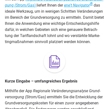
®
gung (Strom/​Gas)
lie­fert Ihnen der
ene't Navi­ga­tor
das
idea­le Werk­zeug, um in weni­gen Schrit­ten Ver­än­de­run­gen
im Bereich der Grund­ver­sor­gung zu ermit­teln. Damit bie­tet
Ihnen die Anwen­dung eine wich­ti­ge Ent­schei­dungs­hil­fe
dafür, in wel­chen Gebie­ten sich eine genaue­re Betrach­
tung der Tarif­land­schaft lohnt und wo ver­stärk­te Mar­ke­
ting­maß­nah­men sinn­voll plat­ziert wer­den können.
Kur­ze Ein­ga­be – umfang­rei­ches Ergebnis
Mit­hil­fe der App
Regio­na­le Ver­än­de­rungs­ana­ly­se Grund­
ver­sor­gung (Strom/​Gas)
ermit­teln Sie die Ent­wick­lung der
Grund­ver­sor­gungs­kos­ten für einen zuvor ange­ge­be­nen