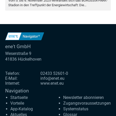
Vom
5
. bis
6
. Novem­ber
2025
ver­wan­delt sich das BORUS­SIA-PARK-
Sta­di­on in den Treff­punkt der Ener­gie­wirt­schaft: Die…
ene't GmbH
Weserstraße 9
41836 Hückelhoven
Telefon:
02433 52601-0
E-Mail:
info@enet.eu
Internet:
www.enet.eu
Navigation
Startseite
Newsletter abonnieren
Vorteile
Zugangs­voraus­setzungen
App-Katalog
Systemstatus
Aktuelles
Glossar