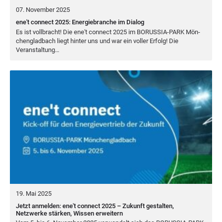
07. November 2025
ene't connect 2025: Energiebranche im Dialog
Es ist voll­bracht! Die ene't con­nect
2025
im
BORUS­SIA-PARK
Mön­
chen­glad­bach liegt hin­ter uns und war ein vol­ler Erfolg! Die
Veranstaltung…
19. Mai 2025
Jetzt anmelden: ene't connect 2025 – Zukunft gestalten,
Netzwerke stärken, Wissen erweitern