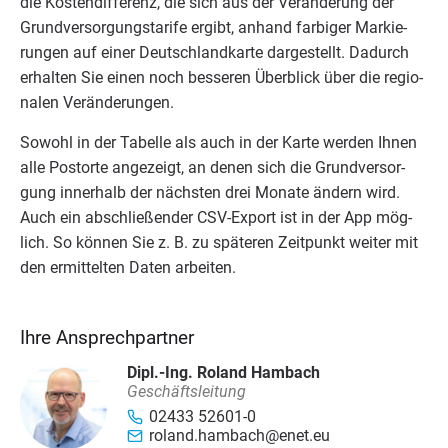
die Kos­ten­dif­fe­renz, die sich aus der Ver­än­de­rung der
Grund­ver­sor­gungs­ta­ri­fe ergibt, anhand far­bi­ger Mar­kie­
run­gen auf einer Deutsch­land­kar­te dar­ge­stellt. Dadurch
erhal­ten Sie einen noch bes­se­ren Über­blick über die regio­
na­len Veränderungen.
Sowohl in der Tabel­le als auch in der Kar­te wer­den Ihnen
alle Postor­te ange­zeigt, an denen sich die Grund­ver­sor­
gung inner­halb der nächs­ten drei Mona­te ändern wird.
Auch ein abschlie­ßen­der CSV-Export ist in der App mög­
lich. So kön­nen Sie z. B. zu spä­te­ren Zeit­punkt wei­ter mit
den ermit­tel­ten Daten arbeiten.
Ihre Ansprechpartner
Dipl.-Ing. Roland Hambach
Geschäftsleitung
02433 52601-0
roland.hambach@enet.eu