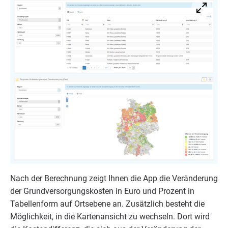
Nach der Berech­nung zeigt Ihnen die App die Ver­än­de­rung
der Grund­ver­sor­gungs­kos­ten in Euro und Pro­zent in
Tabel­len­form auf Orts­ebe­ne an. Zusätz­lich besteht die
Mög­lich­keit, in die Kar­ten­an­sicht zu wech­seln. Dort wird