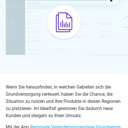
Wenn Sie her­aus­fin­den, in wel­chen Gebie­ten sich die
Grund­ver­sor­gung ver­teu­ert, haben Sie die Chan­ce, die
Situa­ti­on zu nut­zen und Ihre Pro­duk­te in die­sen Regio­nen
zu plat­zie­ren. Im Ide­al­fall gewin­nen Sie dadurch neue
Kun­den und stei­gern so Ihren Umsatz.
Mit der App
Regio­na­le Ver­än­de­rungs­ana­ly­se Grund­ver­sor­