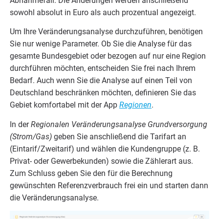
Abnah­me­fall. Die Ände­run­gen wer­den anschlie­ßend
sowohl abso­lut in Euro als auch pro­zen­tu­al angezeigt.
Um Ihre Ver­än­de­rungs­ana­ly­se durch­zu­füh­ren, benö­ti­gen
Sie nur weni­ge Para­me­ter. Ob Sie die Ana­ly­se für das
gesam­te Bun­des­ge­biet oder bezo­gen auf nur eine Regi­on
durch­füh­ren möch­ten, ent­schei­den Sie frei nach Ihrem
Bedarf. Auch wenn Sie die Ana­ly­se auf einen Teil von
Deutsch­land beschrän­ken möch­ten, defi­nie­ren Sie das
Gebiet kom­for­ta­bel mit der App
Regio­nen
.
In der
Regio­na­len Ver­än­de­rungs­ana­ly­se Grund­ver­sor­gung
(Strom/​Gas)
geben Sie anschlie­ßend die Tarif­art an
(Eintarif/​Zweitarif) und wäh­len die Kun­den­grup­pe (z. B.
Pri­vat- oder Gewer­be­kun­den) sowie die Zäh­ler­art aus.
Zum Schluss geben Sie den für die Berech­nung
gewünsch­ten Refe­renz­ver­brauch frei ein und star­ten dann
die Veränderungsanalyse.