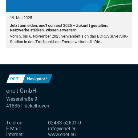
19. Mai 2025
Jetzt anmelden: ene't connect 2025 – Zukunft gestalten,
Netzwerke stärken, Wissen erweitern
Vom
5
. bis
6
. Novem­ber
2025
ver­wan­delt sich das BORUS­SIA-PARK-
Sta­di­on in den Treff­punkt der Ener­gie­wirt­schaft: Die…
ene't GmbH
Weserstraße 9
41836 Hückelhoven
Telefon:
02433 52601-0
E-Mail:
info@enet.eu
Internet:
www.enet.eu