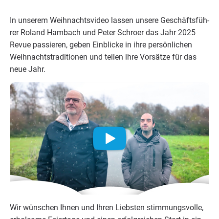
In unse­rem Weih­nachts­vi­deo las­sen unse­re Geschäfts­füh­
rer Roland Ham­bach und Peter Schroer das Jahr
2025
Revue pas­sie­ren, geben Ein­bli­cke in ihre per­sön­li­chen
Weih­nachts­tra­di­tio­nen und tei­len ihre Vor­sät­ze für das
neue Jahr.
Wir wün­schen Ihnen und Ihren Liebs­ten stim­mungs­vol­le,