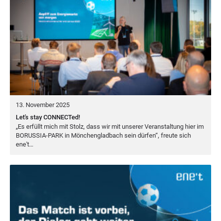
13. November 2025
Let’s stay CONNECTed!
„
Es erfüllt mich mit Stolz, dass wir mit unse­rer Ver­an­stal­tung hier im
BORUS­SIA-PARK
in Mön­chen­glad­bach sein dür­fen“, freu­te sich
ene't…