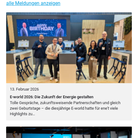
alle Meldungen anzeigen
13. Februar 2026
E-world 2026: Die Zukunft der Energie gestalten
Tol­le Gesprä­che, zukunfts­wei­sen­de Part­ner­schaf­ten und gleich
zwei Geburts­ta­ge – die dies­jäh­ri­ge E‑world hat­te für ene't vie­le
High­lights zu…