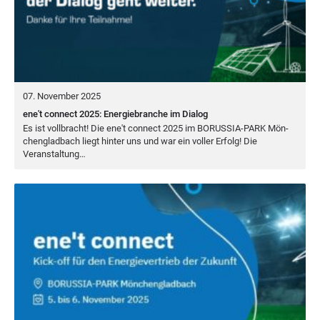
07. November 2025
ene't connect 2025: Energiebranche im Dialog
Es ist voll­bracht! Die ene't con­nect
2025
im
BORUS­SIA-PARK
Mön­
chen­glad­bach liegt hin­ter uns und war ein vol­ler Erfolg! Die
Veranstaltung…