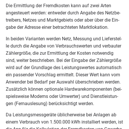
Die Ermitt­lung der Fremd­kos­ten kann auf zwei Arten
ange­steu­ert wer­den: ent­we­der durch Anga­be des Netz­be­
trei­bers, Net­zes und Markt­ge­biets oder aber über die Ein­
ga­be der Adres­se einer betrach­te­ten Marktlokation.
In bei­den Vari­an­ten wer­den Netz, Mes­sung und Lie­fer­stel­
le durch die Anga­be von Ver­brauchs­wer­ten und ver­bau­ter
Zäh­ler­grö­ße, die zur Ermitt­lung der Kos­ten not­wen­dig
sind, wei­ter beschrie­ben. Bei der Ein­ga­be der Zäh­ler­grö­ße
wird auf der Grund­la­ge des Leis­tungs­wer­tes auto­ma­tisch
ein pas­sen­der Vor­schlag ermit­telt. Die­ser Wert kann vom
Anwen­der bei Bedarf per Aus­wahl über­schrie­ben wer­den.
Zusätz­lich kön­nen optio­na­le Hard­ware­kom­po­nen­ten (bei­
spiels­wei­se Modems oder Umwer­ter) und Dienst­leis­tun­
gen (Fern­aus­le­sung) berück­sich­tigt werden.
Da Leis­tungs­mess­ge­rä­te übli­cher­wei­se bei Anla­gen ab
einem Ver­brauch von
1
.
500
.
000
kWh instal­liert wer­den, ist