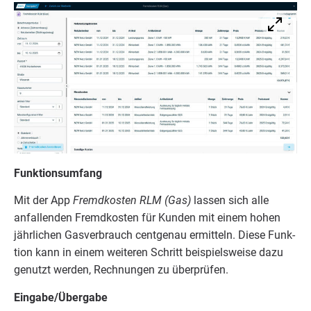
Funk­ti­ons­um­fang
Mit der App
Fremd­kos­ten
RLM
(Gas)
las­sen sich alle
anfal­len­den Fremd­kos­ten für Kun­den mit einem hohen
jähr­li­chen Gas­ver­brauch cent­ge­nau ermit­teln. Die­se Funk­
ti­on kann in einem wei­te­ren Schritt bei­spiels­wei­se dazu
genutzt wer­den, Rech­nun­gen zu überprüfen.
Eingabe/​Übergabe