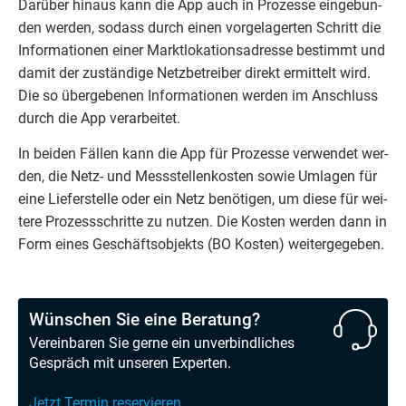
Dar­über hin­aus kann die App auch in Pro­zes­se ein­ge­bun­
den wer­den, sodass durch einen vor­ge­la­ger­ten Schritt die
Infor­ma­tio­nen einer Markt­lo­ka­ti­ons­adres­se bestimmt und
damit der zustän­di­ge Netz­be­trei­ber direkt ermit­telt wird.
Die so über­ge­be­nen Infor­ma­tio­nen wer­den im Anschluss
durch die App verarbeitet.
In bei­den Fäl­len kann die App für Pro­zes­se ver­wen­det wer­
den, die Netz- und Mess­stel­len­kos­ten sowie Umla­gen für
eine Lie­fer­stel­le oder ein Netz benö­ti­gen, um die­se für wei­
te­re Pro­zess­schrit­te zu nut­zen. Die Kos­ten wer­den dann in
Form eines Geschäfts­ob­jekts (
BO
Kos­ten) weitergegeben.
Wünschen Sie eine Beratung?
Vereinbaren Sie gerne ein unverbindliches
Gespräch mit unseren Experten.
Jetzt Termin reservieren