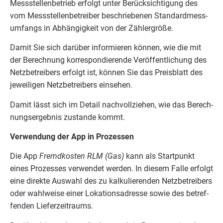
Mess­stel­len­be­trieb erfolgt unter Berück­sich­ti­gung des
vom Mess­stel­len­be­trei­ber beschrie­be­nen Stan­dard­mess­
um­fangs in Abhän­gig­keit von der Zählergröße.
Damit Sie sich dar­über infor­mie­ren kön­nen, wie die mit
der Berech­nung kor­re­spon­die­ren­de Ver­öf­fent­li­chung des
Netz­be­trei­bers erfolgt ist, kön­nen Sie das Preis­blatt des
jewei­li­gen Netz­be­trei­bers einsehen.
Damit lässt sich im Detail nach­voll­zie­hen, wie das Berech­
nungs­er­geb­nis zustan­de kommt.
Ver­wen­dung der App in Prozessen
Die App
Fremd­kos­ten
RLM
(Gas)
kann als Start­punkt
eines Pro­zes­ses ver­wen­det wer­den. In die­sem Fal­le erfolgt
eine direk­te Aus­wahl des zu kal­ku­lie­ren­den Netz­be­trei­bers
oder wahl­wei­se einer Loka­ti­ons­adres­se sowie des betref­
fen­den Lieferzeitraums.