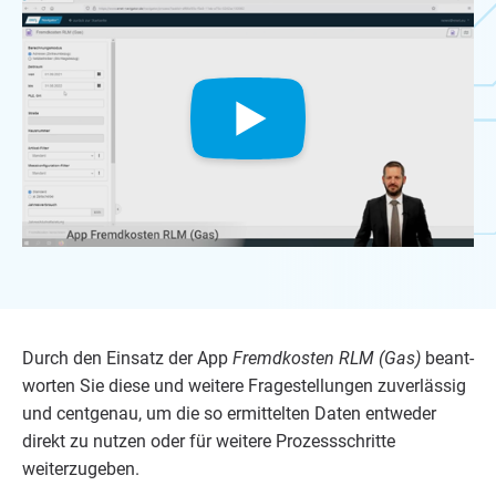
Durch den Ein­satz der App
Fremd­kos­ten
RLM
(Gas)
beant­
wor­ten Sie die­se und wei­te­re Fra­ge­stel­lun­gen zuver­läs­sig
und cent­ge­nau, um die so ermit­tel­ten Daten ent­we­der
direkt zu nut­zen oder für wei­te­re Pro­zess­schrit­te
weiterzugeben.