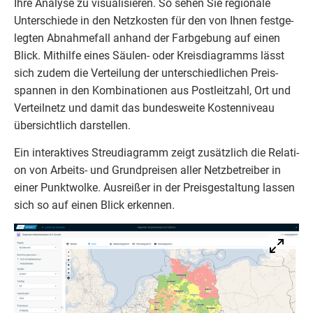
Ihre Ana­ly­se zu visua­li­sie­ren. So sehen Sie regio­na­le
Unter­schie­de in den Netz­kos­ten für den von Ihnen fest­ge­
leg­ten Abnah­me­fall anhand der Farb­ge­bung auf einen
Blick. Mit­hil­fe eines Säu­len- oder Kreis­dia­gramms lässt
sich zudem die Ver­tei­lung der unter­schied­li­chen Preis­
span­nen in den Kom­bi­na­tio­nen aus Post­leit­zahl, Ort und
Ver­teil­netz und damit das bun­des­wei­te Kos­ten­ni­veau
über­sicht­lich darstellen.
Ein inter­ak­ti­ves Streu­dia­gramm zeigt zusätz­lich die Rela­ti­
on von Arbeits- und Grund­prei­sen aller Netz­be­trei­ber in
einer Punkt­wol­ke. Aus­rei­ßer in der Preis­ge­stal­tung las­sen
sich so auf einen Blick erkennen.