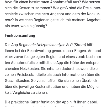
bzw. für einen bestimm­ten Abnah­me­fall aus? Wie set­zen
sich die Kos­ten zusam­men? Wie groß sind die Preis­un­ter­
schie­de zwi­schen mei­nem Ange­bot und dem der Kon­kur­
renz? In wel­chen Regio­nen gel­te ich mit mei­nem Ange­bot
als teu­er, wo als günstig?
Funk­ti­ons­um­fang
Die App
Regio­na­le Netz­preis­ana­ly­se
SLP
(Strom)
hilft
Ihnen bei der Beant­wor­tung genau die­ser Fra­gen. Anhand
einer zuvor fest­ge­leg­ten Regi­on und eines vor­ab bestimm­
ten Abnah­me­falls ermit­telt die App die Höhe der ent­spre­
chen­den Netz­kos­ten. Sie erhal­ten dadurch sowohl die ein­
zel­nen Preis­be­stand­tei­le als auch Infor­ma­tio­nen über die
Gesamt­kos­ten. So ver­schaf­fen Sie sich einen Über­blick
über die jewei­li­ge Kos­ten­si­tua­ti­on und haben die Mög­lich­
keit, Ver­glei­che zu ziehen.
Die prak­ti­sche Kar­ten­funk­ti­on der App hilft Ihnen dabei,