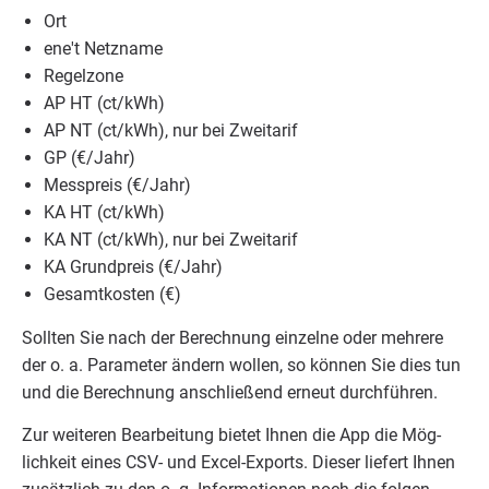
Ort
ene't Netz­na­me
Regel­zo­ne
AP
HT
(ct/​kWh)
AP
NT
(ct/​kWh), nur bei Zweitarif
GP
(€/​Jahr)
Mess­preis (€/​Jahr)
KA
HT
(ct/​kWh)
KA
NT
(ct/​kWh), nur bei Zweitarif
KA
Grund­preis (€/​Jahr)
Gesamt­kos­ten (€)
Soll­ten Sie nach der Berech­nung ein­zel­ne oder meh­re­re
der o. a. Para­me­ter ändern wol­len, so kön­nen Sie dies tun
und die Berech­nung anschlie­ßend erneut durchführen.
Zur wei­te­ren Bear­bei­tung bie­tet Ihnen die App die Mög­
lich­keit eines
CSV-
und Excel-Exports. Die­ser lie­fert Ihnen