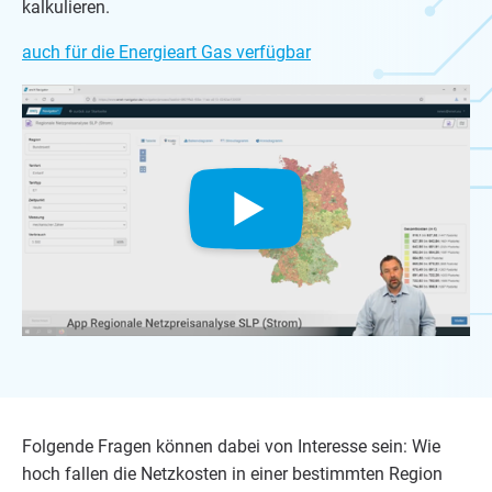
kalkulieren.
auch für die Energieart Gas verfügbar
Fol­gen­de Fra­gen kön­nen dabei von Inter­es­se sein: Wie
hoch fal­len die Netz­kos­ten in einer bestimm­ten Regi­on