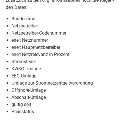
zusätz­lich zu den o. g. Infor­ma­tio­nen noch die fol­gen­
den Daten:
Bun­des­land
Netz­be­trei­ber
Netz­be­trei­ber-Code­num­mer
ene't Netz­num­mer
ene't Haupt­netz­be­trei­ber
ene't Netz­re­le­vanz in Prozent
Strom­steu­er
KWKG-Umla­ge
EEG-Umla­ge
Umla­ge zur Stromnetzentgeltverordnung
Off­shore-Umla­ge
Abschalt-Umla­ge
gül­tig seit
Preis­sta­tus