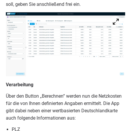
soll, geben Sie anschlie­ßend frei ein.
Ver­ar­bei­tung
Über den But­ton
„
Berech­nen“ wer­den nun die Netz­kos­ten
für die von Ihnen defi­nier­ten Anga­ben ermit­telt. Die App
gibt dabei neben einer wert­ba­sier­ten Deutsch­land­kar­te
auch fol­gen­de Infor­ma­tio­nen aus:
PLZ