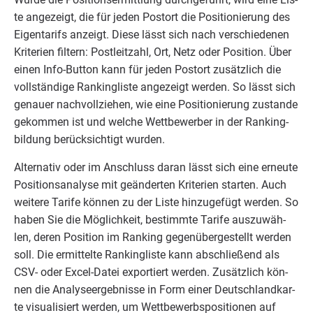
te ange­zeigt, die für jeden Post­ort die Posi­tio­nie­rung des
Eigen­ta­rifs anzeigt. Die­se lässt sich nach ver­schie­de­nen
Kri­te­ri­en fil­tern: Post­leit­zahl, Ort, Netz oder Posi­ti­on. Über
einen Info-But­ton kann für jeden Post­ort zusätz­lich die
voll­stän­di­ge Ran­king­lis­te ange­zeigt wer­den. So lässt sich
genau­er nach­voll­zie­hen, wie eine Posi­tio­nie­rung zustan­de
gekom­men ist und wel­che Wett­be­wer­ber in der Ran­king­
bil­dung berück­sich­tigt wurden.
Alter­na­tiv oder im Anschluss dar­an lässt sich eine erneu­te
Posi­ti­ons­ana­ly­se mit geän­der­ten Kri­te­ri­en star­ten. Auch
wei­te­re Tari­fe kön­nen zu der Lis­te hin­zu­ge­fügt wer­den. So
haben Sie die Mög­lich­keit, bestimm­te Tari­fe aus­zu­wäh­
len, deren Posi­ti­on im Ran­king gegen­über­ge­stellt wer­den
soll. Die ermit­tel­te Ran­king­lis­te kann abschlie­ßend als
CSV-
oder Excel-Datei expor­tiert wer­den. Zusätz­lich kön­
nen die Ana­ly­se­er­geb­nis­se in Form einer Deutsch­land­kar­
te visua­li­siert wer­den, um Wett­be­werbs­po­si­tio­nen auf