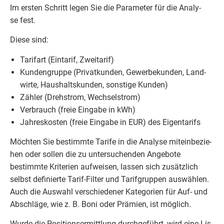
Im ers­ten Schritt legen Sie die Para­me­ter für die Ana­ly­
se fest.
Die­se sind:
Tarif­art (Ein­ta­rif, Zweitarif)
Kun­den­grup­pe (Pri­vat­kun­den, Gewer­be­kun­den, Land­
wir­te, Haus­halts­kun­den, sons­ti­ge Kunden)
Zäh­ler (Dreh­strom, Wechselstrom)
Ver­brauch (freie Ein­ga­be in kWh)
Jah­res­kos­ten (freie Ein­ga­be in
EUR
) des Eigentarifs
Möch­ten Sie bestimm­te Tari­fe in die Ana­ly­se mit­ein­be­zie­
hen oder sol­len die zu unter­su­chen­den Ange­bo­te
bestimm­te Kri­te­ri­en auf­wei­sen, las­sen sich zusätz­lich
selbst defi­nier­te Tarif-Fil­ter und Tarif­grup­pen aus­wäh­len.
Auch die Aus­wahl ver­schie­de­ner Kate­go­rien für Auf- und
Abschlä­ge, wie z. B. Boni oder Prä­mi­en, ist möglich.
Wur­de die Posi­ti­ons­er­mitt­lung durch­ge­führt, wird eine Lis­