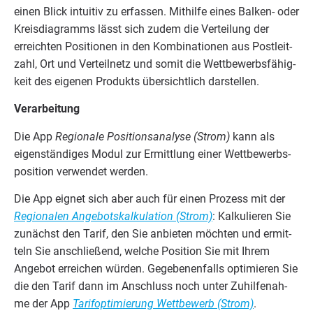
einen Blick intui­tiv zu erfas­sen. Mit­hil­fe eines Bal­ken- oder
Kreis­dia­gramms lässt sich zudem die Ver­tei­lung der
erreich­ten Posi­tio­nen in den Kom­bi­na­tio­nen aus Post­leit­
zahl, Ort und Ver­teil­netz und somit die Wett­be­werbs­fä­hig­
keit des eige­nen Pro­dukts über­sicht­lich darstellen.
Ver­ar­bei­tung
Die App
Regio­na­le Posi­ti­ons­ana­ly­se (Strom)
kann als
eigen­stän­di­ges Modul zur Ermitt­lung einer Wett­be­werbs­
po­si­ti­on ver­wen­det werden.
Die App eig­net sich aber auch für einen Pro­zess mit der
Regio­na­len Ange­bots­kal­ku­la­ti­on (Strom)
: Kal­ku­lie­ren Sie
zunächst den Tarif, den Sie anbie­ten möch­ten und ermit­
teln Sie anschlie­ßend, wel­che Posi­ti­on Sie mit Ihrem
Ange­bot errei­chen wür­den. Gege­be­nen­falls opti­mie­ren Sie
die den Tarif dann im Anschluss noch unter Zuhil­fe­nah­
me der App
Tarif­op­ti­mie­rung Wett­be­werb (Strom)
.