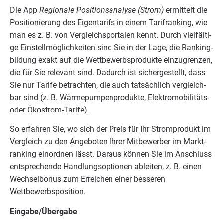
Die App
Regio­na­le Posi­ti­ons­ana­ly­se (Strom)
ermit­telt die
Posi­tio­nie­rung des Eigen­ta­rifs in einem Tarifran­king, wie
man es z. B. von Ver­gleichs­por­ta­len kennt. Durch viel­fäl­ti­
ge Ein­stell­mög­lich­kei­ten sind Sie in der Lage, die Ran­king­
bil­dung exakt auf die Wett­be­werbs­pro­duk­te ein­zu­gren­zen,
die für Sie rele­vant sind. Dadurch ist sicher­ge­stellt, dass
Sie nur Tari­fe betrach­ten, die auch tat­säch­lich ver­gleich­
bar sind (z. B. Wär­me­pum­pen­pro­duk­te, Elek­tro­mo­bi­li­täts-
oder Ökostrom-Tarife).
So erfah­ren Sie, wo sich der Preis für Ihr Strom­pro­dukt im
Ver­gleich zu den Ange­bo­ten Ihrer Mit­be­wer­ber im Mark­t­
ran­king ein­ord­nen lässt. Dar­aus kön­nen Sie im Anschluss
ent­spre­chen­de Hand­lungs­op­tio­nen ablei­ten, z. B. einen
Wech­sel­bo­nus zum Errei­chen einer bes­se­ren
Wettbewerbsposition.
Eingabe/​Übergabe