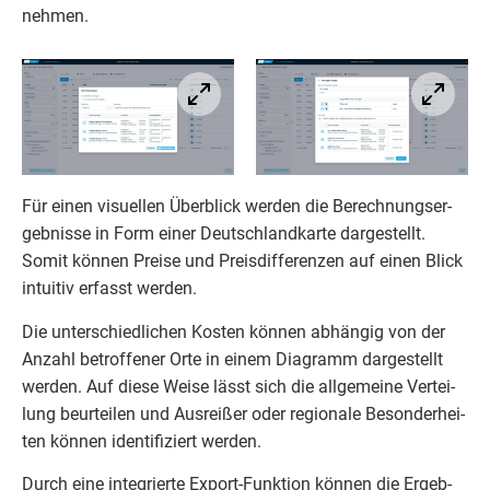
nehmen.
Für einen visu­el­len Über­blick wer­den die Berech­nungs­er­
geb­nis­se in Form einer Deutsch­land­kar­te dar­ge­stellt.
Somit kön­nen Prei­se und Preis­dif­fe­ren­zen auf einen Blick
intui­tiv erfasst werden.
Die unter­schied­li­chen Kos­ten kön­nen abhän­gig von der
Anzahl betrof­fe­ner Orte in einem Dia­gramm dar­ge­stellt
wer­den. Auf die­se Wei­se lässt sich die all­ge­mei­ne Ver­tei­
lung beur­tei­len und Aus­rei­ßer oder regio­na­le Beson­der­hei­
ten kön­nen iden­ti­fi­ziert werden.
Durch eine inte­grier­te Export-Funk­ti­on kön­nen die Ergeb­