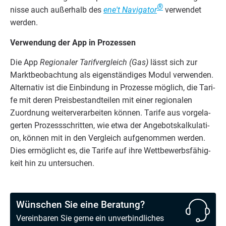
®
nis­se auch außer­halb des
ene't Navi­ga­tor
ver­wen­det
werden.
Ver­wen­dung der App in Prozessen
Die App
Regio­na­ler Tarif­ver­gleich (Gas)
lässt sich zur
Markt­be­ob­ach­tung als eigen­stän­di­ges Modul ver­wen­den.
Alter­na­tiv ist die Ein­bin­dung in Pro­zes­se mög­lich, die Tari­
fe mit deren Preis­be­stand­tei­len mit einer regio­na­len
Zuord­nung wei­ter­ver­ar­bei­ten kön­nen. Tari­fe aus vor­ge­la­
ger­ten Pro­zess­schrit­ten, wie etwa der Ange­bots­kal­ku­la­ti­
on, kön­nen mit in den Ver­gleich auf­ge­nom­men wer­den.
Dies ermög­licht es, die Tari­fe auf ihre Wett­be­werbs­fä­hig­
keit hin zu untersuchen.
Wünschen Sie eine Beratung?
Vereinbaren Sie gerne ein unverbindliches