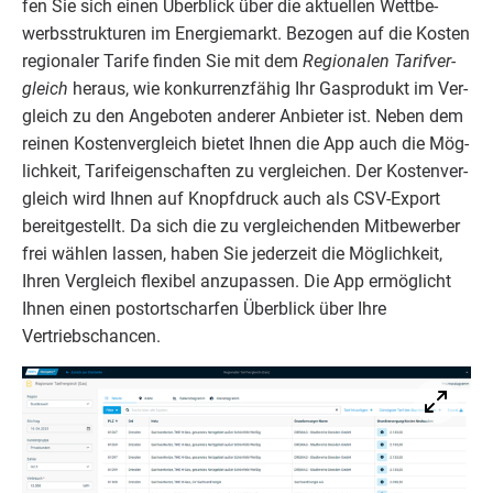
fen Sie sich einen Über­blick über die aktu­el­len Wett­be­
werbs­struk­tu­ren im Ener­gie­markt. Bezo­gen auf die Kos­ten
regio­na­ler Tari­fe fin­den Sie mit dem
Regio­na­len Tarif­ver­
gleich
her­aus, wie kon­kur­renz­fä­hig Ihr Gas­pro­dukt im Ver­
gleich zu den Ange­bo­ten ande­rer Anbie­ter ist. Neben dem
rei­nen Kos­ten­ver­gleich bie­tet Ihnen die App auch die Mög­
lich­keit, Tarif­ei­gen­schaf­ten zu ver­glei­chen. Der Kos­ten­ver­
gleich wird Ihnen auf Knopf­druck auch als CSV-Export
bereit­ge­stellt. Da sich die zu ver­glei­chen­den Mit­be­wer­ber
frei wäh­len las­sen, haben Sie jeder­zeit die Mög­lich­keit,
Ihren Ver­gleich fle­xi­bel anzu­pas­sen. Die App ermög­licht
Ihnen einen post­ort­schar­fen Über­blick über Ihre
Vertriebschancen.