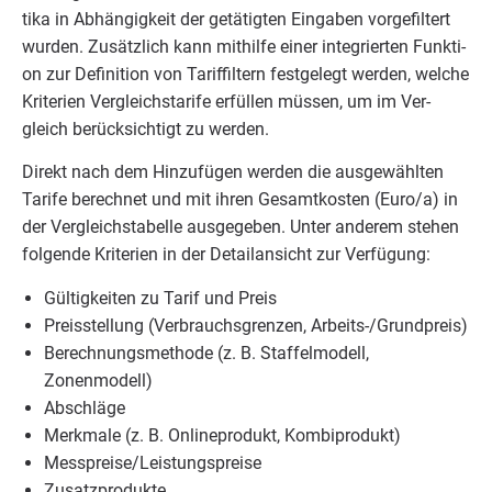
ti­ka in Abhän­gig­keit der getä­tig­ten Ein­ga­ben vor­ge­fil­tert
wur­den. Zusätz­lich kann mit­hil­fe einer inte­grier­ten Funk­ti­
on zur Defi­ni­ti­on von Tarif­fil­tern fest­ge­legt wer­den, wel­che
Kri­te­ri­en Ver­gleichs­ta­ri­fe erfül­len müs­sen, um im Ver­
gleich berück­sich­tigt zu werden.
Direkt nach dem Hin­zu­fü­gen wer­den die aus­ge­wähl­ten
Tari­fe berech­net und mit ihren Gesamt­kos­ten (Euro/​a) in
der Ver­gleichs­ta­bel­le aus­ge­ge­ben. Unter ande­rem ste­hen
fol­gen­de Kri­te­ri­en in der Detail­an­sicht zur Verfügung:
Gül­tig­kei­ten zu Tarif und Preis
Preis­stel­lung (Ver­brauchs­gren­zen, Arbeits-/Grund­preis)
Berech­nungs­me­tho­de (z. B. Staf­fel­mo­dell,
Zonenmodell)
Abschlä­ge
Merk­ma­le (z. B. Online­pro­dukt, Kombiprodukt)
Messpreise/​Leistungspreise
Zusatz­pro­duk­te