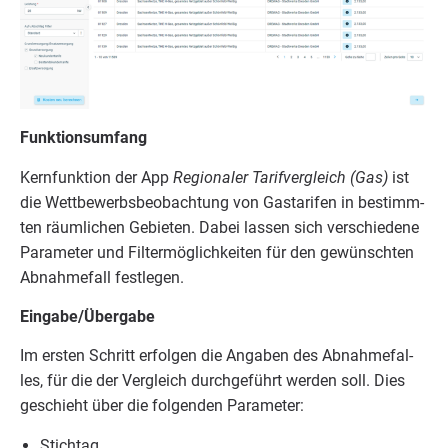
Funk­ti­ons­um­fang
Kern­funk­ti­on der App
Regio­na­ler Tarif­ver­gleich (Gas)
ist
die Wett­be­werbs­be­ob­ach­tung von Gas­ta­ri­fen in bestimm­
ten räum­li­chen Gebie­ten. Dabei las­sen sich ver­schie­de­ne
Para­me­ter und Fil­ter­mög­lich­kei­ten für den gewünsch­ten
Abnah­me­fall festlegen.
Eingabe/​Übergabe
Im ers­ten Schritt erfol­gen die Anga­ben des Abnah­me­fal­
les, für die der Ver­gleich durch­ge­führt wer­den soll. Dies
geschieht über die fol­gen­den Parameter:
Stich­tag