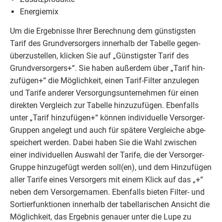
Ener­gie­mix
Um die Ergeb­nis­se Ihrer Berech­nung dem güns­tigs­ten
Tarif des Grund­ver­sor­gers inner­halb der Tabel­le gegen­
über­zu­stel­len, kli­cken Sie auf
„
Güns­tigs­ter Tarif des
Grund­ver­sor­gers+“. Sie haben außer­dem über
„
Tarif hin­
zu­fü­gen+“ die Mög­lich­keit, einen Tarif-Fil­ter anzu­le­gen
und Tari­fe ande­rer Ver­sor­gungs­un­ter­neh­men für einen
direk­ten Ver­gleich zur Tabel­le hin­zu­zu­fü­gen. Eben­falls
unter
„
Tarif hin­zu­fü­gen+“ kön­nen indi­vi­du­el­le Ver­sor­ger-
Grup­pen ange­legt und auch für spä­te­re Ver­glei­che abge­
spei­chert wer­den. Dabei haben Sie die Wahl zwi­schen
einer indi­vi­du­el­len Aus­wahl der Tari­fe, die der Ver­sor­ger-
Grup­pe hin­zu­ge­fügt wer­den soll(en), und dem Hin­zu­fü­gen
aller Tari­fe eines Ver­sor­gers mit einem Klick auf das „+“
neben dem Ver­sor­ger­na­men. Eben­falls bie­ten Fil­­ter- und
Sor­tier­funk­tio­nen inner­halb der tabel­la­ri­schen Ansicht die
Mög­lich­keit, das Ergeb­nis genau­er unter die Lupe zu