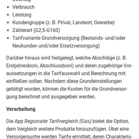
Ver­brauch
Leis­tung
Kun­den­grup­pe (z. B. Pri­vat, Land­wirt, Gewerbe)
Zäh­ler­art (
G
2
,
5
‑
G
160
)
Tarif­va­ri­an­te Grund­ver­sor­gung (Bestands- und/​oder
Neu­kun­den und/​oder Ersatzversorgung)
Dar­über hin­aus wird fest­ge­legt, wel­che Abschlä­ge (z. B.
Erst­jah­res­bo­ni, Abschluss­bo­ni) und deren zuge­hö­ri­ge Vor­
aus­set­zun­gen in die Tarif­aus­wahl und Berech­nung mit
ein­flie­ßen sol­len. Nach­dem die­se Grund­ein­stel­lun­gen
getä­tigt wur­den, kön­nen die Kos­ten für die Grund­ver­sor­
gung berech­net und aus­ge­ge­ben werden.
Ver­ar­bei­tung
Die App
Regio­na­ler Tarif­ver­gleich (Gas)
bie­tet die Opti­on,
dem Ver­gleich wei­te­re Pro­duk­te hin­zu­zu­fü­gen. Über eine
Ver­sor­ger­su­che wer­den Tari­fe ermit­telt, deren Cha­rak­te­ris­