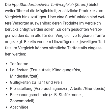
Die App
Stand­ort­ba­sier­ter Tarif­ver­gleich (Strom)
bie­tet
wei­ter­füh­rend die Mög­lich­keit, zusätz­li­che Pro­duk­te zum
Ver­gleich hin­zu­zu­fü­gen. Über eine Such­funk­ti­on sind wei­
te­re Ver­sor­ger aus­wähl­bar, deren Pro­duk­te im Ver­gleich
berück­sich­tigt wer­den sol­len. Zu dem gesuch­ten Ver­sor­
ger wer­den dann alle für den Ver­gleich ver­füg­ba­ren Tari­fe
ange­zeigt. Bereits vor dem Hin­zu­fü­gen der jewei­li­gen Tari­
fe zum Ver­gleich kön­nen sämt­li­che Tarif­de­tails ein­ge­se­
hen werden:
Tarif­na­me
Lauf­zei­ten (Erst­lauf­zeit, Kün­di­gungs­frist,
Mindestlaufzeit)
Gül­tig­kei­ten zu Tarif und Preis
Preis­stel­lung (Ver­brauchs­gren­zen, Arbeits-/Grund­preis)
Berech­nungs­me­tho­de (z. B. Staf­fel­mo­dell,
Zonenmodell)
Abschlä­ge