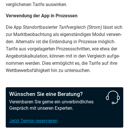
ver­gli­che­nen Tari­fe auswirken.
Ver­wen­dung der App in Prozessen
Die App
Stand­ort­ba­sier­ter Tarif­ver­gleich (Strom)
lässt sich
zur Markt­be­ob­ach­tung als eigen­stän­di­ges Modul ver­wen­
den. Alter­na­tiv ist die Ein­bin­dung in Pro­zes­se mög­lich.
Tari­fe aus vor­ge­la­ger­ten Pro­zess­schrit­ten, wie etwa der
Ange­bots­kal­ku­la­ti­on, kön­nen mit in den Ver­gleich auf­ge­
nom­men wer­den. Dies ermög­licht es, die Tari­fe auf ihre
Wett­be­werbs­fä­hig­keit hin zu untersuchen.
Wünschen Sie eine Beratung?
Vereinbaren Sie gerne ein unverbindliches
Gespräch mit unseren Experten.
Jetzt Termin reservieren