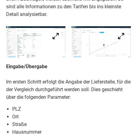
sind alle Infor­ma­tio­nen zu den Tari­fen bis ins kleins­te
Detail analysierbar.
Eingabe/​Übergabe
Im ers­ten Schritt erfolgt die Anga­be der Lie­fer­stel­le, für die
der Ver­gleich durch­ge­führt wer­den soll. Dies geschieht
über die fol­gen­den Parameter:
PLZ
Ort
Stra­ße
Haus­num­mer