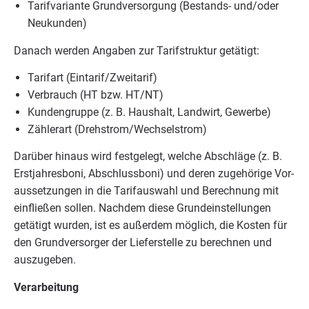
Tarif­va­ri­an­te Grund­ver­sor­gung (Bestands- und/​oder
Neukunden)
Danach wer­den Anga­ben zur Tarif­struk­tur getätigt:
Tarif­art (Eintarif/​Zweitarif)
Ver­brauch (
HT
bzw.
HT
/
NT
)
Kun­den­grup­pe (z. B. Haus­halt, Land­wirt, Gewerbe)
Zäh­ler­art (Drehstrom/​Wechselstrom)
Dar­über hin­aus wird fest­ge­legt, wel­che Abschlä­ge (z. B.
Erst­jah­res­bo­ni, Abschluss­bo­ni) und deren zuge­hö­ri­ge Vor­
aus­set­zun­gen in die Tarif­aus­wahl und Berech­nung mit
ein­flie­ßen sol­len. Nach­dem die­se Grund­ein­stel­lun­gen
getä­tigt wur­den, ist es außer­dem mög­lich, die Kos­ten für
den Grund­ver­sor­ger der Lie­fer­stel­le zu berech­nen und
auszugeben.
Ver­ar­bei­tung