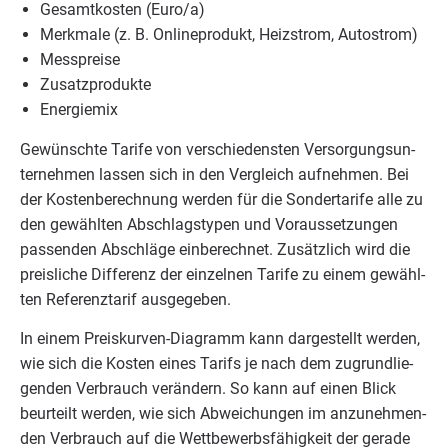
Gesamt­kos­ten (Euro/​a)
Merk­ma­le (z. B. Online­pro­dukt, Heiz­strom, Autostrom)
Mess­prei­se
Zusatz­pro­duk­te
Ener­gie­mix
Gewünsch­te Tari­fe von ver­schie­dens­ten Ver­sor­gungs­un­
ter­neh­men las­sen sich in den Ver­gleich auf­neh­men. Bei
der Kos­ten­be­rech­nung wer­den für die Son­der­ta­ri­fe alle zu
den gewähl­ten Abschlags­ty­pen und Vor­aus­set­zun­gen
pas­sen­den Abschlä­ge ein­be­rech­net. Zusätz­lich wird die
preis­li­che Dif­fe­renz der ein­zel­nen Tari­fe zu einem gewähl­
ten Refe­renz­ta­rif ausgegeben.
In einem Preis­kur­ven-Dia­gramm kann dar­ge­stellt wer­den,
wie sich die Kos­ten eines Tarifs je nach dem zugrund­lie­
gen­den Ver­brauch ver­än­dern. So kann auf einen Blick
beur­teilt wer­den, wie sich Abwei­chun­gen im anzu­neh­men­
den Ver­brauch auf die Wett­be­werbs­fä­hig­keit der gera­de