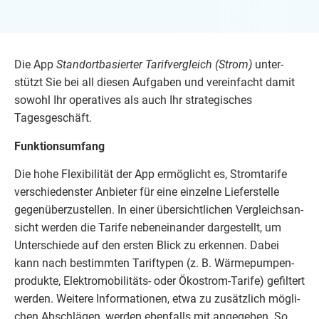
Die App
Stand­ort­ba­sier­ter Tarif­ver­gleich (Strom)
unter­
stützt Sie bei all die­sen Auf­ga­ben und ver­ein­facht damit
sowohl Ihr ope­ra­ti­ves als auch Ihr stra­te­gi­sches
Tagesgeschäft.
Funk­ti­ons­um­fang
Die hohe Fle­xi­bi­li­tät der App ermög­licht es, Strom­ta­ri­fe
ver­schie­dens­ter Anbie­ter für eine ein­zel­ne Lie­fer­stel­le
gegen­über­zu­stel­len. In einer über­sicht­li­chen Ver­gleichs­an­
sicht wer­den die Tari­fe neben­ein­an­der dar­ge­stellt, um
Unter­schie­de auf den ers­ten Blick zu erken­nen. Dabei
kann nach bestimm­ten Tarif­ty­pen (z. B. Wär­me­pum­pen­
pro­duk­te, Ele­k­­­tro­­­mo­­­bi­­­li­­­täts- oder Öko­strom-Tari­fe) gefil­tert
wer­den. Wei­te­re Infor­ma­tio­nen, etwa zu zusätz­lich mög­li­
chen Abschlä­gen, wer­den eben­falls mit ange­ge­ben. So