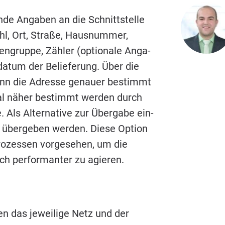
­de Anga­ben an die Schnitt­stel­le
ahl, Ort, Stra­ße, Haus­num­mer,
n­grup­pe, Zäh­ler (optio­na­le Anga­
da­tum der Belie­fe­rung. Über die
kann die Adres­se genau­er bestimmt
io­nal näher bestimmt wer­den durch
Als Alter­na­ti­ve zur Über­ga­be ein­
n über­ge­ben wer­den. Die­se Opti­on
ro­zes­sen vor­ge­se­hen, um die
ch per­for­man­ter zu agieren.
en das jewei­li­ge Netz und der