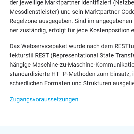
der jewei­li­ge Markt­part­ner iden­ti­fi­ziert (Netz­be
Mess­dienst­leis­ter) und sein Markt­part­ner-Cod
Regel­zo­ne aus­ge­ge­ben. Sind im ange­ge­be­nen
ner zustän­dig, erfolgt für jede Kos­ten­po­si­ti­on
Das Web­ser­vice­pa­ket wur­de nach dem RESTful-
tek­tur­stil
REST
(Repre­sen­ta­tio­nal Sta­te Trans­
hän­gi­ge Maschi­ne-zu-Maschi­ne-Kom­mu­ni­ka­ti­
stan­dar­di­sier­te HTTP-Metho­den zum Ein­satz, 
schied­li­chen For­ma­ten und Struk­tu­ren aus­ge­l
Zugangs­vor­aus­set­zun­gen