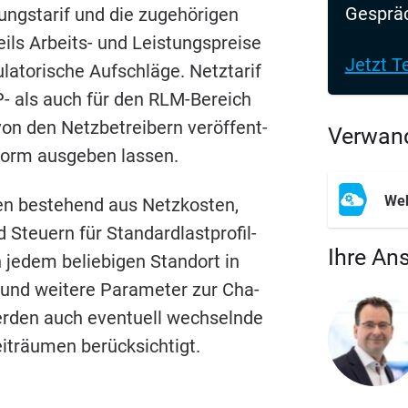
Gespräc
ungs­ta­rif und die zuge­hö­ri­gen
ils Arbeits- und Leis­tungs­prei­se
Jetzt T
to­ri­sche Auf­schlä­ge. Netz­ta­rif
P-
als auch für den RLM-Bereich
on den Netz­be­trei­bern ver­öf­fent­
Verwand
r Form aus­ge­ben lassen.
Web
ten bestehend aus Netz­kos­ten,
Steu­ern für Stan­dard­last­pro­fil­
Ihre An
jedem belie­bi­gen Stand­ort in
 und wei­te­re Para­me­ter zur Cha­
wer­den auch even­tu­ell wech­seln­de
eit­räu­men berücksichtigt.