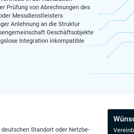
der Prüfung von Abrechnungen des
 oder Messdienstleisters
nger Anlehnung an die Struktur
essengemeinschaft Geschäftsobjekte
ngslose Integration inkompatible
Wünsc
n deut­schen Stand­ort oder Netz­be­
Vereinb