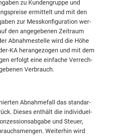
 Anga­ben zu Kun­den­grup­pe und
ungs­prei­se ermit­telt und mit den
ben zur Mess­kon­fi­gu­ra­ti­on wer­
 auf den ange­ge­be­nen Zeit­raum
der Abnah­me­stel­le wird die Höhe
n­der-KA her­an­ge­zo­gen und mit dem
gen erfolgt eine ein­fa­che Ver­rech­
­ge­be­nen Verbrauch.
­nier­ten Abnah­me­fall das stan­dar­
k. Die­ses ent­hält die indi­vi­du­el­
­zes­si­ons­ab­ga­be und Steu­er,
brauchs­men­gen. Wei­ter­hin wird