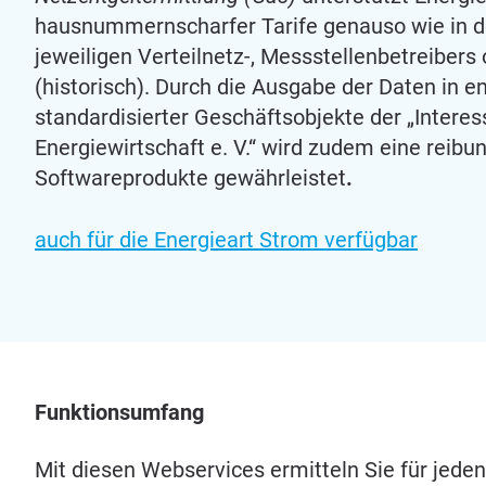
hausnummernscharfer Tarife genauso wie in 
jeweiligen Verteilnetz-, Messstellenbetreibers
(historisch). Durch die Ausgabe der Daten in e
standardisierter Geschäftsobjekte der „Inter
Energiewirtschaft e. V.“ wird zudem eine reibu
Softwareprodukte gewährleistet
.
auch für die Energieart Strom verfügbar
Funk­ti­ons­um­fang
Mit die­sen Web­ser­vices ermit­teln Sie für jede