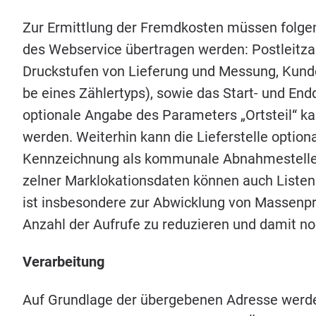
Zur Ermitt­lung der Fremd­kos­ten müs­sen fol­gen
des Web­ser­vice über­tra­gen wer­den: Post­leit­z
Druck­stu­fen von Lie­fe­rung und Mes­sung, Kun­de
be eines Zäh­ler­typs), sowie das Start- und End­
optio­na­le Anga­be des Para­me­ters
„
Orts­teil“ 
wer­den. Wei­ter­hin kann die Lie­fer­stel­le opt
Kenn­zeich­nung als kom­mu­na­le Abnah­me­stel­le. 
zel­ner Mark­lo­ka­ti­ons­da­ten kön­nen auch Lis­te
ist ins­be­son­de­re zur Abwick­lung von Mas­sen­p
Anzahl der Auf­ru­fe zu redu­zie­ren und damit no
Ver­ar­bei­tung
Auf Grund­la­ge der über­ge­be­nen Adres­se wer­d