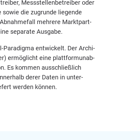
­trei­ber, Mess­stel­len­be­trei­ber oder
e sowie die zugrun­de lie­gen­de
 Abnah­me­fall meh­re­re Markt­part­
 eine sepa­ra­te Ausgabe.
Para­dig­ma ent­wi­ckelt. Der Archi­
fer) ermög­licht eine platt­form­un­ab­
on. Es kom­men aus­schließ­lich
inner­halb derer Daten in unter­
ie­fert wer­den können.