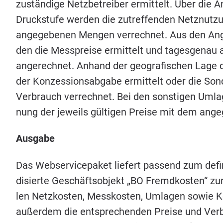
zustän­di­ge Netz­be­trei­ber ermit­telt. Über die
Druck­stu­fe wer­den die zutref­fen­den Netz­nut­z
ange­ge­be­nen Men­gen ver­rech­net. Aus den Anga­
den die Mess­prei­se ermit­telt und tages­ge­nau
ange­rech­net. Anhand der geo­gra­fi­schen Lage 
der Kon­zes­si­ons­ab­ga­be ermit­telt oder die So
Ver­brauch ver­rech­net. Bei den sons­ti­gen Umla­
nung der jeweils gül­ti­gen Prei­se mit dem ange
Aus­ga­be
Das Web­ser­vice­pa­ket lie­fert pas­send zum defi
di­sier­te Geschäfts­ob­jekt
„
BO
Fremd­kos­ten“ zurüc
len Netz­kos­ten, Mess­kos­ten, Umla­gen sowie Kon
außer­dem die ent­spre­chen­den Prei­se und Ver­