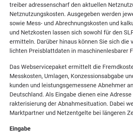
trei­ber adres­sen­scharf den aktu­el­len Netz­nut­z
Netz­nut­zungs­kos­ten. Aus­ge­ge­ben wer­den jewe
sowie Mess- und Abrech­nungs­kos­ten und kal­ku­la­
und Netz­kos­ten las­sen sich sowohl für den
SL
ermit­teln. Dar­über hin­aus kön­nen Sie sich die v
lich­ten Preis­blatt­da­ten in maschi­nen­les­ba­re
Das Web­ser­vice­pa­ket ermit­telt die Fremd­kos­
Mess­kos­ten, Umla­gen, Kon­zes­si­ons­ab­ga­be und 
kun­den und leis­tungs­ge­mes­se­ne Abneh­mer an 
Deutsch­land. Als Ein­ga­be die­nen eine Adres­se
rak­te­ri­sie­rung der Abnah­me­si­tua­ti­on. Dabei 
Markt­part­ner und Netz­ent­gel­te bei län­ge­ren Z
Ein­ga­be