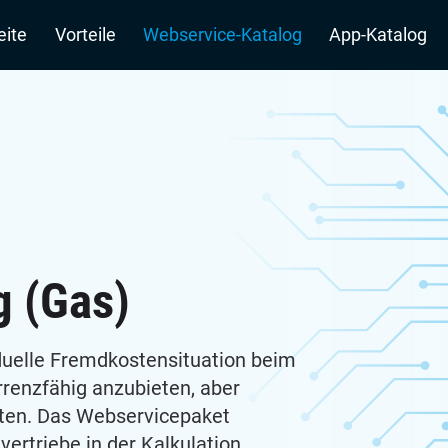
n
eite
Vorteile
Webservice-Katalog
App-Katalog
g (Gas)
iduelle Fremdkostensituation beim
renzfähig anzubieten, aber
aten. Das Webservicepaket
vertriebe in der Kalkulation