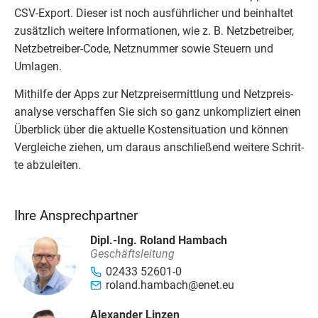
CSV-Export. Die­ser ist noch aus­führ­li­cher und beinhal­tet
zusätz­lich wei­te­re Infor­ma­tio­nen, wie z. B. Netz­be­trei­ber,
Netz­be­trei­ber-Code, Netz­num­mer sowie Steu­ern und
Umlagen.
Mit­hil­fe der Apps zur Netz­preis­er­mitt­lung und Netz­preis­
ana­ly­se ver­schaf­fen Sie sich so ganz unkom­pli­ziert einen
Über­blick über die aktu­el­le Kos­ten­si­tua­ti­on und kön­nen
Ver­glei­che zie­hen, um dar­aus anschlie­ßend wei­te­re Schrit­
te abzuleiten.
Ihre Ansprechpartner
Dipl.-Ing. Roland Hambach
Geschäftsleitung
02433 52601-0
roland.hambach@enet.eu
Alexander Linzen