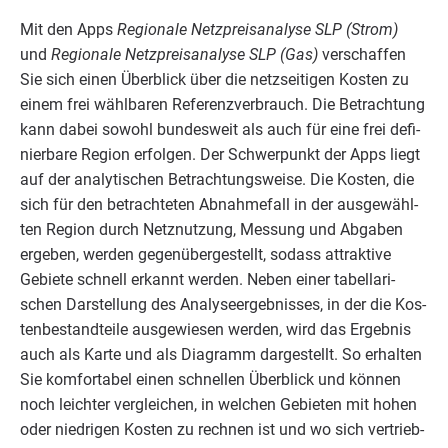
Mit den Apps
Regio­na­le Netz­preis­ana­ly­se
SLP
(Strom)
und
Regio­na­le Netz­preis­ana­ly­se
SLP
(Gas)
ver­schaf­fen
Sie sich einen Über­blick über die netz­sei­ti­gen Kos­ten zu
einem frei wähl­ba­ren Refe­renz­ver­brauch. Die Betrach­tung
kann dabei sowohl bun­des­weit als auch für eine frei defi­
nier­ba­re Regi­on erfol­gen. Der Schwer­punkt der Apps liegt
auf der ana­ly­ti­schen Betrach­tungs­wei­se. Die Kos­ten, die
sich für den betrach­te­ten Abnah­me­fall in der aus­ge­wähl­
ten Regi­on durch Netz­nut­zung, Mes­sung und Abga­ben
erge­ben, wer­den gegen­über­ge­stellt, sodass attrak­ti­ve
Gebie­te schnell erkannt wer­den. Neben einer tabel­la­ri­
schen Dar­stel­lung des Ana­ly­se­er­geb­nis­ses, in der die Kos­
ten­be­stand­tei­le aus­ge­wie­sen wer­den, wird das Ergeb­nis
auch als Kar­te und als Dia­gramm dar­ge­stellt. So erhal­ten
Sie kom­for­ta­bel einen schnel­len Über­blick und kön­nen
noch leich­ter ver­glei­chen, in wel­chen Gebie­ten mit hohen
oder nied­ri­gen Kos­ten zu rech­nen ist und wo sich ver­trieb­