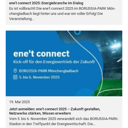
ene't connect 2025: Energiebranche im Dialog
Es ist voll­bracht! Die ene't con­nect
2025
im
BORUS­SIA-PARK
Mön­
chen­glad­bach liegt hin­ter uns und war ein vol­ler Erfolg! Die
Veranstaltung…
19. Mai 2025
Jetzt anmelden: ene't connect 2025 – Zukunft gestalten,
Netzwerke stärken, Wissen erweitern
Vom
5
. bis
6
. Novem­ber
2025
ver­wan­delt sich das BORUS­SIA-PARK-
Sta­di­on in den Treff­punkt der Ener­gie­wirt­schaft: Die…