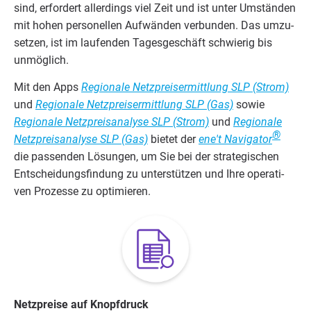
sind, erfor­dert aller­dings viel Zeit und ist unter Umstän­den
mit hohen per­so­nel­len Auf­wän­den ver­bun­den. Das umzu­
set­zen, ist im lau­fen­den Tages­ge­schäft schwie­rig bis
unmöglich.
Mit den Apps
Regio­na­le Netz­preis­er­mitt­lung
SLP
(Strom)
und
Regio­na­le Netz­preis­er­mitt­lung
SLP
(Gas)
sowie
Regio­na­le Netz­preis­ana­ly­se
SLP
(Strom)
und
Regio­na­le
®
Netz­preis­ana­ly­se
SLP
(Gas)
bie­tet der
ene't Navi­ga­tor
die pas­sen­den Lösun­gen, um Sie bei der stra­te­gi­schen
Ent­schei­dungs­fin­dung zu unter­stüt­zen und Ihre ope­ra­ti­
ven Pro­zes­se zu optimieren.
Netz­prei­se auf Knopfdruck