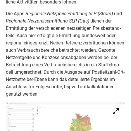
li­che Akti­vi­tä­ten beson­ders lohnen.
Die Apps
Regio­na­le Netz­preis­er­mitt­lung
SLP
(Strom)
und
Regio­na­le Netz­preis­er­mitt­lung
SLP
(Gas)
die­nen der
Ermitt­lung der ver­schie­de­nen netz­sei­ti­gen Preis­be­stand­
tei­le. Auch hier erfolgt die Ermitt­lung bun­des­weit oder
regio­nal ein­ge­grenzt. Neben Refe­renz­ver­bräu­chen kön­nen
auch Ver­brauchs­be­rei­che betrach­tet wer­den. Gezon­te
Netz­ent­gel­te und Kon­zes­si­ons­ab­ga­ben wer­den bei der
Betrach­tung eines Ver­brauchs­be­reichs in ein Staf­fel­mo­
dell umge­rech­net. Durch die Aus­ga­be auf Post­leit­zahl-Ort-
Netz­be­trei­ber-Ebe­ne kann das detail­lier­te Ergeb­nis im
Anschluss für Fol­ge­schrit­te, bspw. Tarif­kal­ku­la­tio­nen,
genutzt werden.