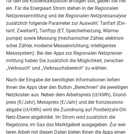
für den die Kos­ten­kal­ku­la­ti­on erfol­gen soll, geben Sie frei
ein. Für die Ener­gie­art Strom ste­hen in der
Regio­na­len
Netzpreisermittlung
und der
Regio­na­len Netzpreisanalyse
zusätz­lich fol­gen­de Para­me­ter zur Aus­wahl: Tarif­art (Ein­
ta­rif, Zweita­rif), Tarif­typ (
ET
, Spei­cher­hei­zung, Wär­me­
pum­pe) sowie Mes­sung (mecha­ni­scher Zäh­ler, elek­tro­ni­
scher Zäh­ler, moder­ne Mess­ein­rich­tung, intel­li­gen­tes
Mess­sys­tem). Bei den Apps zur
Regio­na­len Netz­preis­er­
mitt­lung
haben Sie zusätz­lich die Mög­lich­keit, zwi­schen
„
Ver­brauch“ und
„
Ver­brauchs­be­reich“ zu wählen.
Nach der Ein­ga­be der benö­tig­ten Infor­ma­tio­nen lie­fern
Ihnen die Apps über den But­ton
„
Berech­nen“ die jewei­li­gen
Netz­kos­ten aus. Neben dem Arbeits­preis (ct/​kWh), Grund­
preis (€/​Jahr), Mess­preis (€/​Jahr) und der Kon­zes­si­ons­
ab­ga­be (ct/​kWh) wird die Zuord­nung auf Post­leit­zahl-Ort-
Netz-Ebe­ne abge­bil­det. Im Strom wird zusätz­lich die
Regel­zo­ne, im Gas das Markt­ge­biet aus­ge­ge­ben. Zur wei­
te­ren Arbeit mit die­sen Daten bie­ten Ihnen die Apps einen