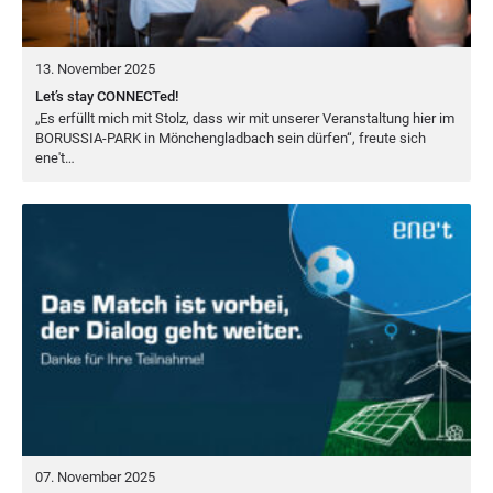
13. November 2025
Let’s stay CONNECTed!
„
Es erfüllt mich mit Stolz, dass wir mit unse­rer Ver­an­stal­tung hier im
BORUS­SIA-PARK
in Mön­chen­glad­bach sein dür­fen“, freu­te sich
ene't…
07. November 2025