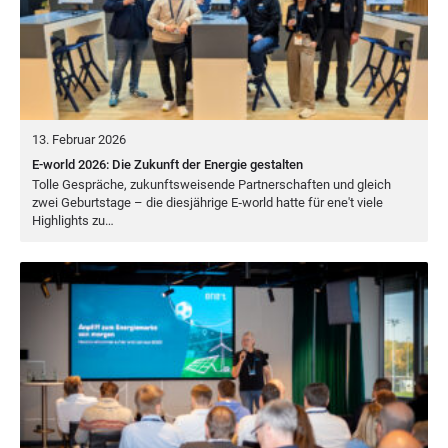
13. Februar 2026
E-world 2026: Die Zukunft der Energie gestalten
Tol­le Gesprä­che, zukunfts­wei­sen­de Part­ner­schaf­ten und gleich
zwei Geburts­ta­ge – die dies­jäh­ri­ge E‑world hat­te für ene't vie­le
High­lights zu…