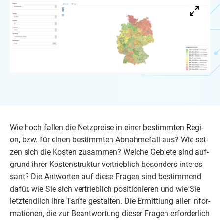
Wie hoch fal­len die Netz­prei­se in einer bestimm­ten Regi­
on, bzw. für einen bestimm­ten Abnah­me­fall aus? Wie set­
zen sich die Kos­ten zusam­men? Wel­che Gebie­te sind auf­
grund ihrer Kos­ten­struk­tur ver­trieb­lich beson­ders inter­es­
sant? Die Ant­wor­ten auf die­se Fra­gen sind bestim­mend
dafür, wie Sie sich ver­trieb­lich posi­tio­nie­ren und wie Sie
letzt­end­lich Ihre Tari­fe gestal­ten. Die Ermitt­lung aller Infor­
ma­tio­nen, die zur Beant­wor­tung die­ser Fra­gen erfor­der­lich