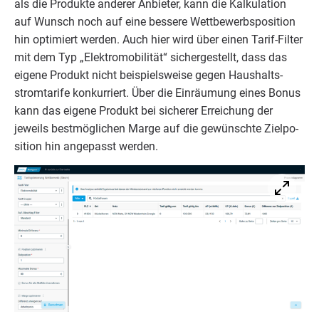
als die Pro­duk­te ande­rer Anbie­ter, kann die Kal­ku­la­ti­on
auf Wunsch noch auf eine bes­se­re Wett­be­werbs­po­si­ti­on
hin opti­miert wer­den. Auch hier wird über einen Tarif-Fil­ter
mit dem Typ
„
Elek­tro­mo­bi­li­tät“ sicher­ge­stellt, dass das
eige­ne Pro­dukt nicht bei­spiels­wei­se gegen Haus­halts­
strom­ta­ri­fe kon­kur­riert. Über die Ein­räu­mung eines Bonus
kann das eige­ne Pro­dukt bei siche­rer Errei­chung der
jeweils best­mög­li­chen Mar­ge auf die gewünsch­te Ziel­po­
si­ti­on hin ange­passt werden.