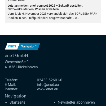
Jetzt anmelden: ene't connect 2025 – Zukunft gestalten,
Netzwerke stärken, Wissen erweitern
Vom
5
. bis
6
. Novem­ber
2025
ver­wan­delt sich das BORUS­SIA-PARK-
Sta­di­on in den Treff­punkt der Ener­gie­wirt­schaft: Die…
ene't GmbH
Weserstraße 9
41836 Hückelhoven
Telefon:
02433 52601-0
E-Mail:
info@enet.eu
Internet:
www.enet.eu
Navigation
Startseite
Newsletter abonnieren