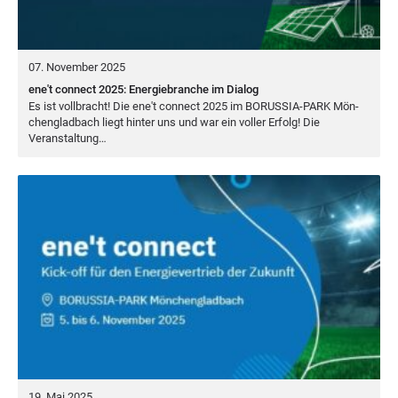
07. November 2025
ene't connect 2025: Energiebranche im Dialog
Es ist voll­bracht! Die ene't con­nect
2025
im
BORUS­SIA-PARK
Mön­
chen­glad­bach liegt hin­ter uns und war ein vol­ler Erfolg! Die
Veranstaltung…
19. Mai 2025