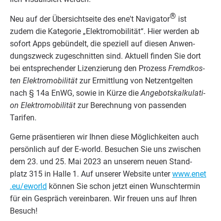
®
Neu auf der Über­sicht­sei­te des ene't Navi­ga­tor
ist
zudem die Kate­go­rie
„
Elek­tro­mo­bi­li­tät“. Hier wer­den ab
sofort Apps gebün­delt, die spe­zi­ell auf die­sen Anwen­
dungs­zweck zuge­schnit­ten sind. Aktu­ell fin­den Sie dort
bei ent­spre­chen­der Lizen­zie­rung den Pro­zess
Fremd­kos­
ten Elek­tro­mo­bi­li­tät
zur Ermitt­lung von Netz­ent­gel­ten
nach §
14
a EnWG, sowie in Kür­ze die
Ange­bots­kal­ku­la­ti­
on Elek­tro­mo­bi­li­tät
zur Berech­nung von pas­sen­den
Tarifen.
Ger­ne prä­sen­tie­ren wir Ihnen die­se Mög­lich­kei­ten auch
per­sön­lich auf der E‑world. Besu­chen Sie uns zwi­schen
dem
23
. und
25
. Mai
2023
an unse­rem neu­en Stand­
platz
315
in Hal­le
1
. Auf unse­rer Web­site unter
www​.enet​
.eu/​e​world
kön­nen Sie schon jetzt einen Wunsch­ter­min
für ein Gespräch ver­ein­ba­ren. Wir freu­en uns auf Ihren
Besuch!