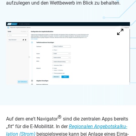
aufzulegen und den Wettbewerb im Blick zu behalten.
®
Auf dem ene't Navi­ga­tor
sind die zen­tra­len Apps bereits
„
fit“ für die E‑Mobilität. In der
Regio­na­len Ange­bots­kal­ku­
la­ti­on (Strom)
bei­spiels­wei­se kann bei Anla­ge eines Ein­ta­