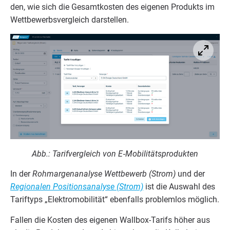
den, wie sich die Gesamt­kos­ten des eige­nen Pro­dukts im
Wett­be­werbs­ver­gleich darstellen.
Abb.: Tarif­ver­gleich von E‑Mobilitätsprodukten
In der
Roh­mar­gen­ana­ly­se Wett­be­werb (Strom)
und der
Regio­na­len Posi­ti­ons­ana­ly­se (Strom)
ist die Aus­wahl des
Tarif­typs
„
Elek­tro­mo­bi­li­tät“ eben­falls pro­blem­los möglich.
Fal­len die Kos­ten des eige­nen Wall­box-Tarifs höher aus