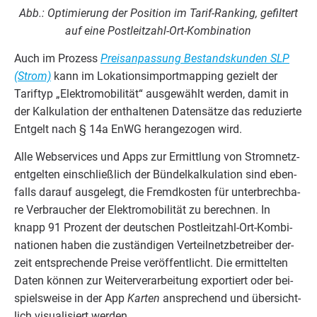
Abb.: Opti­mie­rung der Posi­ti­on im Tarif-Ran­king, gefil­tert
auf eine Postleitzahl-Ort-Kombination
Auch im Pro­zess
Preis­an­pas­sung Bestands­kun­den
SLP
(Strom)
kann im Loka­ti­ons­im­port­map­ping gezielt der
Tarif­typ
„
Elek­tro­mo­bi­li­tät“ aus­ge­wählt wer­den, damit in
der Kal­ku­la­ti­on der ent­hal­te­nen Daten­sät­ze das redu­zier­te
Ent­gelt nach §
14
a EnWG her­an­ge­zo­gen wird.
Alle Web­ser­vices und Apps zur Ermitt­lung von Strom­netz­
ent­gel­ten ein­schließ­lich der Bün­del­kal­ku­la­ti­on sind eben­
falls dar­auf aus­ge­legt, die Fremd­kos­ten für unter­brech­ba­
re Ver­brau­cher der Elek­tro­mo­bi­li­tät zu berech­nen. In
knapp
91
Pro­zent der deut­schen Post­leit­zahl-Ort-Kom­bi­
na­tio­nen haben die zustän­di­gen Ver­teil­netz­be­trei­ber der­
zeit ent­spre­chen­de Prei­se ver­öf­fent­licht. Die ermit­tel­ten
Daten kön­nen zur Wei­ter­ver­ar­bei­tung expor­tiert oder bei­
spiels­wei­se in der App
Kar­ten
anspre­chend und über­sicht­
lich visua­li­siert werden.