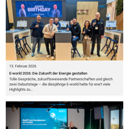
13. Februar 2026
E-world 2026: Die Zukunft der Energie gestalten
Tol­le Gesprä­che, zukunfts­wei­sen­de Part­ner­schaf­ten und gleich
zwei Geburts­ta­ge – die dies­jäh­ri­ge E‑world hat­te für ene't vie­le
High­lights zu…