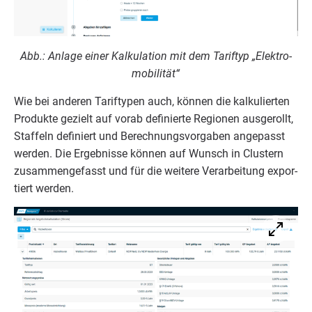
Abb.: Anla­ge einer Kal­ku­la­ti­on mit dem Tarif­typ
„
Elek­tro­
mo­bi­li­tät“
Wie bei ande­ren Tarif­ty­pen auch, kön­nen die kal­ku­lier­ten
Pro­duk­te gezielt auf vor­ab defi­nier­te Regio­nen aus­ge­rollt,
Staf­feln defi­niert und Berech­nungs­vor­ga­ben ange­passt
wer­den. Die Ergeb­nis­se kön­nen auf Wunsch in Clus­tern
zusam­men­ge­fasst und für die wei­te­re Ver­ar­bei­tung expor­
tiert werden.