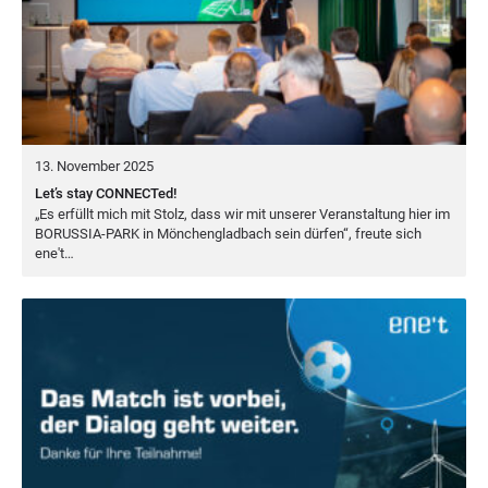
13. November 2025
Let’s stay CONNECTed!
„
Es erfüllt mich mit Stolz, dass wir mit unse­rer Ver­an­stal­tung hier im
BORUS­SIA-PARK
in Mön­chen­glad­bach sein dür­fen“, freu­te sich
ene't…