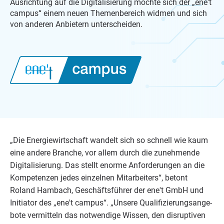
Ausrichtung auf die Digitalisierung möchte sich der „ene't
campus“ einem neuen Themenbereich widmen und sich
von anderen Anbietern unterscheiden.
„
Die Ener­gie­wirt­schaft wan­delt sich so schnell wie kaum
eine ande­re Bran­che, vor allem durch die zuneh­men­de
Digi­ta­li­sie­rung. Das stellt enor­me Anfor­de­run­gen an die
Kom­pe­ten­zen jedes ein­zel­nen Mit­ar­bei­ters“, betont
Roland Ham­bach, Geschäfts­füh­rer der ene't GmbH und
Initia­tor des
„
ene't cam­pus“.
„
Unse­re Qua­li­fi­zie­rungs­an­ge­
bo­te ver­mit­teln das not­wen­di­ge Wis­sen, den dis­rup­ti­ven