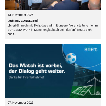
13. November 2025
Let’s stay CONNECTed!
„
Es erfüllt mich mit Stolz, dass wir mit unse­rer Ver­an­stal­tung hier im
BORUS­SIA-PARK
in Mön­chen­glad­bach sein dür­fen“, freu­te sich
ene't…
07. November 2025