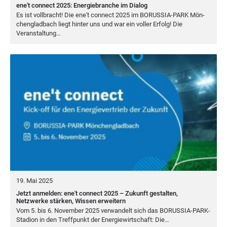
ene't connect 2025: Energiebranche im Dialog
Es ist voll­bracht! Die ene't con­nect
2025
im
BORUS­SIA-PARK
Mön­
chen­glad­bach liegt hin­ter uns und war ein vol­ler Erfolg! Die
Veranstaltung…
19. Mai 2025
Jetzt anmelden: ene't connect 2025 – Zukunft gestalten,
Netzwerke stärken, Wissen erweitern
Vom
5
. bis
6
. Novem­ber
2025
ver­wan­delt sich das BORUS­SIA-PARK-
Sta­di­on in den Treff­punkt der Ener­gie­wirt­schaft: Die…