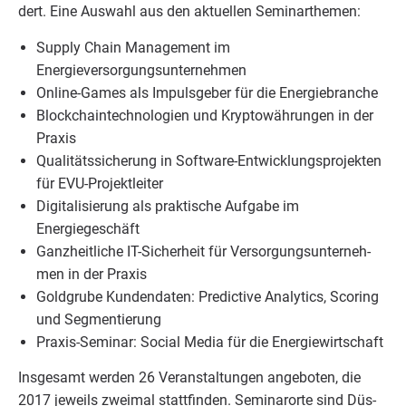
dert. Eine Aus­wahl aus den aktu­el­len Seminarthemen:
Sup­p­ly Chain Manage­ment im
Energieversorgungsunternehmen
Online-Games als Impuls­ge­ber für die Energiebranche
Block­chain­tech­no­lo­gien und Kryp­to­wäh­run­gen in der
Praxis
Qua­li­täts­si­che­rung in Soft­ware-Ent­wick­lungs­pro­jek­ten
für EVU-Projektleiter
Digi­ta­li­sie­rung als prak­ti­sche Auf­ga­be im
Energiegeschäft
Ganz­heit­li­che IT-Sicher­heit für Ver­sor­gungs­un­ter­neh­
men in der Praxis
Gold­gru­be Kun­den­da­ten: Pre­dic­ti­ve Ana­ly­tics, Scoring
und Segmentierung
Pra­xis-Semi­nar: Social Media für die Energiewirtschaft
Ins­ge­samt wer­den
26
Ver­an­stal­tun­gen ange­bo­ten, die
2017
jeweils zwei­mal statt­fin­den. Semi­nar­or­te sind Düs­