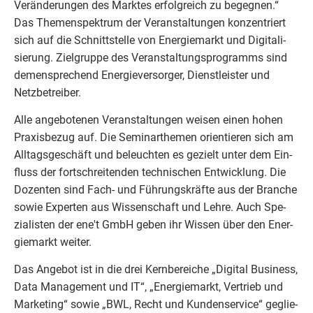
Ver­än­de­run­gen des Mark­tes erfolg­reich zu begeg­nen.“
Das The­men­spek­trum der Ver­an­stal­tun­gen kon­zen­triert
sich auf die Schnitt­stel­le von Ener­gie­markt und Digi­ta­li­
sie­rung. Ziel­grup­pe des Ver­an­stal­tungs­pro­gramms sind
demen­spre­chend Ener­gie­ver­sor­ger, Dienst­leis­ter und
Netzbetreiber.
Alle ange­bo­te­nen Ver­an­stal­tun­gen wei­sen einen hohen
Pra­xis­be­zug auf. Die Semi­nar­the­men ori­en­tie­ren sich am
All­tags­ge­schäft und beleuch­ten es gezielt unter dem Ein­
fluss der fort­schrei­ten­den tech­ni­schen Ent­wick­lung. Die
Dozen­ten sind Fach- und Füh­rungs­kräf­te aus der Bran­che
sowie Exper­ten aus Wis­sen­schaft und Leh­re. Auch Spe­
zia­lis­ten der ene't GmbH geben ihr Wis­sen über den Ener­
gie­markt weiter.
Das Ange­bot ist in die drei Kern­be­rei­che
„
Digi­tal Busi­ness,
Data Manage­ment und
IT
“,
„
Ener­gie­markt, Ver­trieb und
Mar­ke­ting“ sowie
„
BWL
, Recht und Kun­den­ser­vice“ geglie­