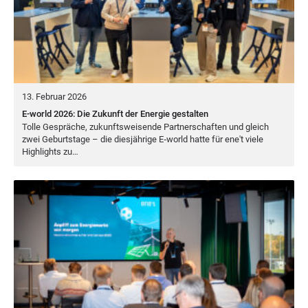
13. Februar 2026
E-world 2026: Die Zukunft der Energie gestalten
Tol­le Gesprä­che, zukunfts­wei­sen­de Part­ner­schaf­ten und gleich
zwei Geburts­ta­ge – die dies­jäh­ri­ge E‑world hat­te für ene't vie­le
High­lights zu…