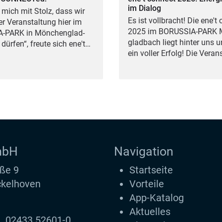
im Dialog
t mich mit Stolz, dass wir
Es ist voll­bracht! Die ene't 
er Ver­an­stal­tung hier im
2025
im
BORUS­SIA-PARK
M
A-PARK
in Mön­chen­glad­
glad­bach liegt hin­ter uns 
dür­fen“, freu­te sich ene't…
ein vol­ler Erfolg! Die Vera
mbH
Navigation
ße 9
Startseite
kelhoven
Vorteile
App-Katalog
Aktuelles
02433 52601-0