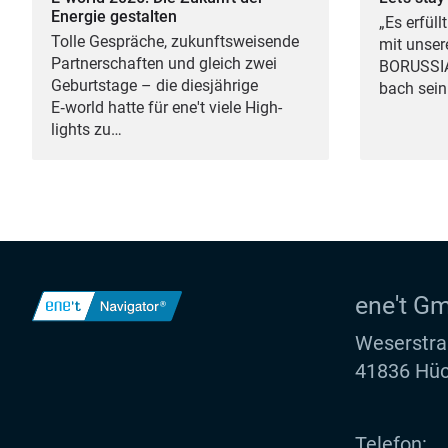
Energie gestalten
„
Es erfüll
Tol­le Gesprä­che, zukunfts­wei­sen­de
mit unse­r
Part­ner­schaf­ten und gleich zwei
BORUS­SI
Geburts­ta­ge – die dies­jäh­ri­ge
bach sein 
E‑world hat­te für ene't vie­le High­
lights zu…
ene't G
Weserstra
41836 Hüc
Telefon: