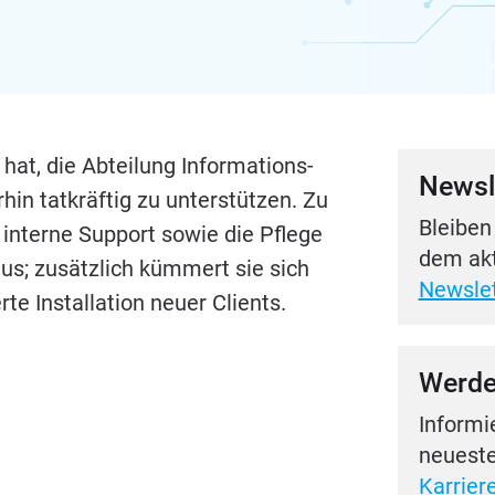
at, die Abtei­lung Infor­ma­ti­ons­
Newsl
hin tat­kräf­tig zu unter­stüt­zen. Zu
Bleiben
 inter­ne Sup­port sowie die Pfle­ge
dem akt
s; zusätz­lich küm­mert sie sich
Newslet
te Instal­la­ti­on neu­er Clients.
Werde
Informi
neueste
Karriere