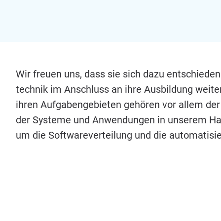
Wir freu­en uns, dass sie sich dazu ent­schie­den h
tech­nik im Anschluss an ihre Aus­bil­dung wei­ter­
ihren Auf­ga­ben­ge­bie­ten gehö­ren vor allem der
der Sys­te­me und Anwen­dun­gen in unse­rem Hau
um die Soft­ware­ver­tei­lung und die auto­ma­ti­sier­