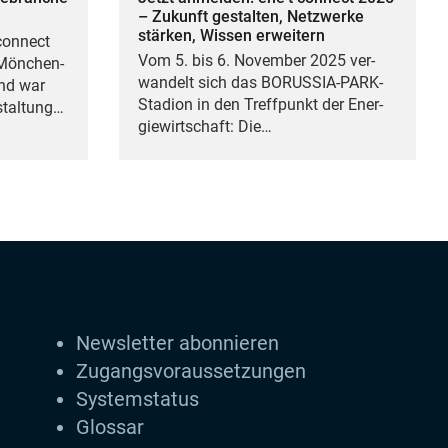
– Zukunft gestalten, Netzwerke
stärken, Wissen erweitern
con­nect
Vom
5
. bis
6
. Novem­ber
2025
ver­
ön­chen­
wan­delt sich das BORUS­SIA-PARK-
und war
Sta­di­on in den Treff­punkt der Ener­
nstaltung…
gie­wirt­schaft: Die…
Newsletter abonnieren
Zugangs­voraus­setzungen
Systemstatus
Glossar