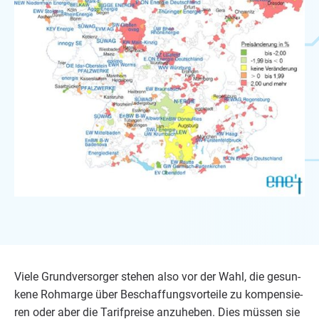
Vie­le Grund­ver­sor­ger ste­hen also vor der Wahl, die gesun­
ke­ne Roh­mar­ge über Beschaf­fungs­vor­tei­le zu kom­pen­sie­
ren oder aber die Tarif­prei­se anzu­he­ben. Dies müs­sen sie