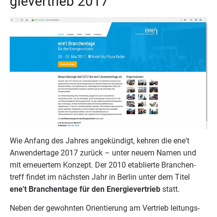
gie­ver­trieb
2017
Wie Anfang des Jah­res ange­kün­digt, keh­ren die ene't
Anwen­der­ta­ge
2017
zurück – unter neu­em Namen und
mit erneu­er­tem Kon­zept. Der
2010
eta­blier­te Bran­chen­
treff fin­det im nächs­ten Jahr in Ber­lin unter dem Titel
ene't Bran­chen­ta­ge für den Ener­gie­ver­trieb
statt.
Neben der gewohn­ten Ori­en­tie­rung am Ver­trieb lei­tungs­