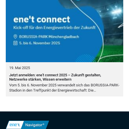
19. Mai 2025
Jetzt anmelden: ene't connect 2025 – Zukunft gestalten,
Netzwerke stärken, Wissen erweitern
Vom
5
. bis
6
. Novem­ber
2025
ver­wan­delt sich das BORUS­SIA-PARK-
Sta­di­on in den Treff­punkt der Ener­gie­wirt­schaft: Die…