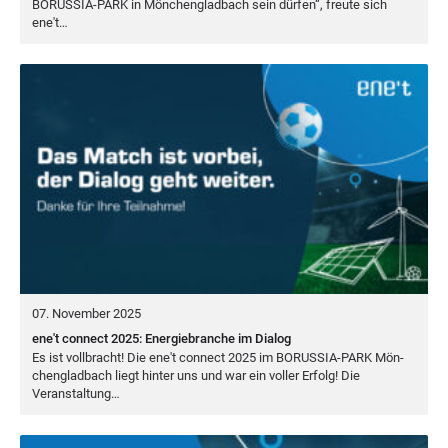
BORUS­SIA-PARK
in Mön­chen­glad­bach sein dür­fen“, freu­te sich
ene't…
07. November 2025
ene't connect 2025: Energiebranche im Dialog
Es ist voll­bracht! Die ene't con­nect
2025
im
BORUS­SIA-PARK
Mön­
chen­glad­bach liegt hin­ter uns und war ein vol­ler Erfolg! Die
Veranstaltung…