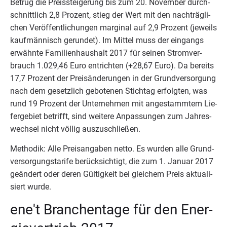
Betrug die Preis­stei­ge­rung bis zum
20
. Novem­ber durch­
schnitt­lich
2
,
8
Pro­zent, stieg der Wert mit den nach­träg­li­
chen Ver­öf­fent­li­chun­gen mar­gi­nal auf
2
,
9
Pro­zent (jeweils
kauf­män­nisch gerun­det). Im Mit­tel muss der ein­gangs
erwähn­te Fami­li­en­haus­halt
2017
für sei­nen Strom­ver­
brauch
1
.
029
,
46
Euro ent­rich­ten (+
28
,
67
Euro). Da bereits
17
,
7
Pro­zent der Preis­än­de­run­gen in der Grund­ver­sor­gung
nach dem gesetz­lich gebo­te­nen Stich­tag erfolg­ten, was
rund
19
Pro­zent der Unter­neh­men mit ange­stamm­tem Lie­
fer­ge­biet betrifft, sind wei­te­re Anpas­sun­gen zum Jah­res­
wech­sel nicht völ­lig auszuschließen.
Metho­dik: Alle Preis­an­ga­ben net­to. Es wur­den alle Grund­
ver­sor­gungs­ta­ri­fe berück­sich­tigt, die zum
1
. Janu­ar
2017
geän­dert oder deren Gül­tig­keit bei glei­chem Preis aktua­li­
siert wurde.
ene't Bran­chen­ta­ge für den Ener­