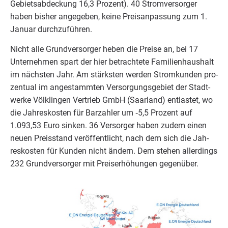
Gebiets­ab­de­ckung
16
,
3
Pro­zent).
40
Strom­ver­sor­ger
haben bis­her ange­ge­ben, kei­ne Preis­an­pas­sung zum
1
.
Janu­ar durchzuführen.
Nicht alle Grund­ver­sor­ger heben die Prei­se an, bei
17
Unter­neh­men spart der hier betrach­te­te Fami­li­en­haus­halt
im nächs­ten Jahr. Am stärks­ten wer­den Strom­kun­den pro­
zen­tu­al im ange­stamm­ten Ver­sor­gungs­ge­biet der Stadt­
wer­ke Völk­lin­gen Ver­trieb GmbH (Saar­land) ent­las­tet, wo
die Jah­res­kos­ten für Bar­zah­ler um ‑
5
,
5
Pro­zent auf
1
.
093
,
53
Euro sin­ken.
36
Ver­sor­ger haben zudem einen
neu­en Preis­stand ver­öf­fent­licht, nach dem sich die Jah­
res­kos­ten für Kun­den nicht ändern. Dem ste­hen aller­dings
232
Grund­ver­sor­ger mit Preis­er­hö­hun­gen gegenüber.