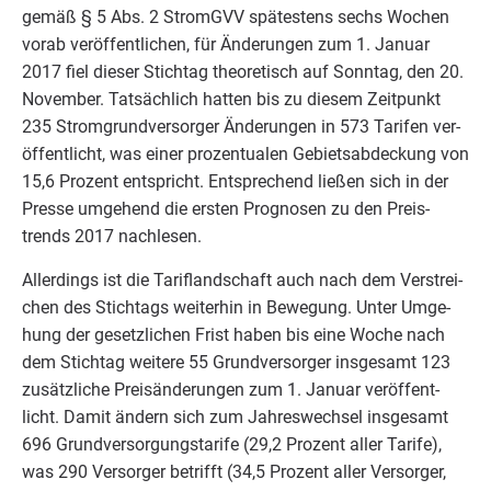
gemäß §
5
Abs.
2
StromGVV spä­tes­tens sechs Wochen
vor­ab ver­öf­fent­li­chen, für Ände­run­gen zum
1
. Janu­ar
2017
fiel die­ser Stich­tag theo­re­tisch auf Sonn­tag, den
20
.
Novem­ber. Tat­säch­lich hat­ten bis zu die­sem Zeit­punkt
235
Strom­grund­ver­sor­ger Ände­run­gen in
573
Tari­fen ver­
öf­fent­licht, was einer pro­zen­tua­len Gebiets­ab­de­ckung von
15
,
6
Pro­zent ent­spricht. Ent­spre­chend lie­ßen sich in der
Pres­se umge­hend die ers­ten Pro­gno­sen zu den Preis­
trends
2017
nachlesen.
Aller­dings ist die Tarif­land­schaft auch nach dem Ver­strei­
chen des Stich­tags wei­ter­hin in Bewe­gung. Unter Umge­
hung der gesetz­li­chen Frist haben bis eine Woche nach
dem Stich­tag wei­te­re
55
Grund­ver­sor­ger ins­ge­samt
123
zusätz­li­che Preis­än­de­run­gen zum
1
. Janu­ar ver­öf­fent­
licht. Damit ändern sich zum Jah­res­wech­sel ins­ge­samt
696
Grund­ver­sor­gungs­ta­ri­fe (
29
,
2
Pro­zent aller Tari­fe),
was
290
Ver­sor­ger betrifft (
34
,
5
Pro­zent aller Ver­sor­ger,