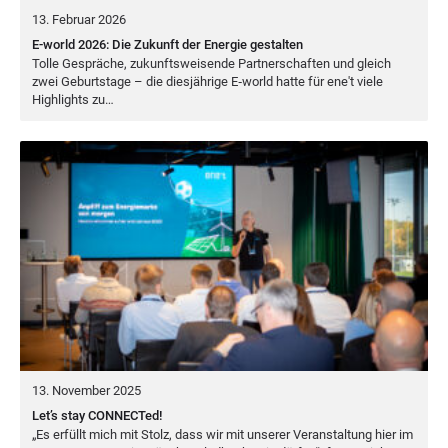
13. Februar 2026
E-world 2026: Die Zukunft der Energie gestalten
Tol­le Gesprä­che, zukunfts­wei­sen­de Part­ner­schaf­ten und gleich
zwei Geburts­ta­ge – die dies­jäh­ri­ge E‑world hat­te für ene't vie­le
High­lights zu…
13. November 2025
Let’s stay CONNECTed!
„
Es erfüllt mich mit Stolz, dass wir mit unse­rer Ver­an­stal­tung hier im