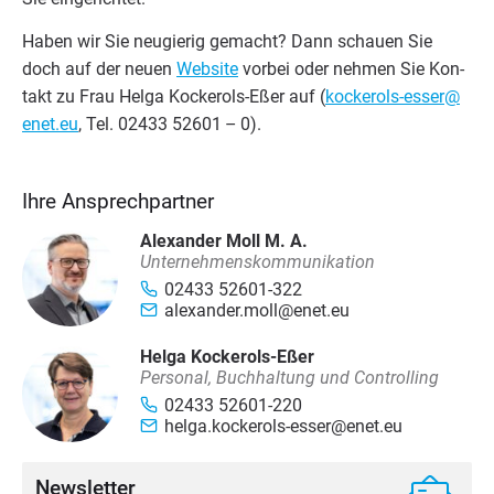
Haben wir Sie neu­gie­rig gemacht? Dann schau­en Sie
doch auf der neu­en
Web­site
vor­bei oder neh­men Sie Kon­
takt zu Frau Hel­ga Kock­e­rols-Eßer auf (
kockerols-​esser@​
enet.​eu
, Tel.
02433
52601
–
0
).
Ihre Ansprechpartner
Alexander Moll M. A.
Unternehmenskommunikation
02433 52601-322
alexander.moll@enet.eu
Helga Kockerols-Eßer
Personal, Buchhaltung und Controlling
02433 52601-220
helga.kockerols-esser@enet.eu
Newsletter