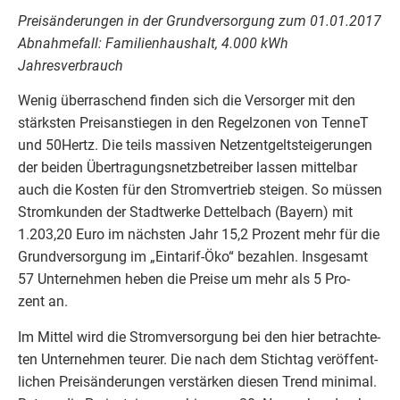
Preis­än­de­run­gen in der Grund­ver­sor­gung zum
01
.
01
.
2017
Abnah­me­fall: Fami­li­en­haus­halt,
4
.
000
kWh
Jahresverbrauch
Wenig über­ra­schend fin­den sich die Ver­sor­ger mit den
stärks­ten Preis­an­stie­gen in den Regel­zo­nen von Ten­neT
und
50
Hertz. Die teils mas­si­ven Netz­ent­gelt­stei­ge­run­gen
der bei­den Über­tra­gungs­netz­be­trei­ber las­sen mit­tel­bar
auch die Kos­ten für den Strom­ver­trieb stei­gen. So müs­sen
Strom­kun­den der Stadt­wer­ke Det­tel­bach (Bay­ern) mit
1
.
203
,
20
Euro im nächs­ten Jahr
15
,
2
Pro­zent mehr für die
Grund­ver­sor­gung im
„
Ein­ta­rif-Öko“ bezah­len. Ins­ge­samt
57
Unter­neh­men heben die Prei­se um mehr als
5
Pro­
zent an.
Im Mit­tel wird die Strom­ver­sor­gung bei den hier betrach­te­
ten Unter­neh­men teu­rer. Die nach dem Stich­tag ver­öf­fent­
li­chen Preis­än­de­run­gen ver­stär­ken die­sen Trend mini­mal.