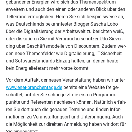
ge­bun­de­ner Ener­gien wird sich das The­men­spek­trum
erwei­tern und auch den einen oder ande­ren Blick über den
Tel­ler­rand ermög­li­chen. Hören Sie sich bei­spiels­wei­se an,
was Deutsch­lands bekann­tes­ter Blog­ger Sascha Lobo
über die Digi­ta­li­sie­rung der Arbeits­welt zu berich­ten weiß,
oder dis­ku­tie­ren Sie mit Ver­brau­cher­schüt­zer Udo Sie­ver­
ding über Geschäfts­mo­del­le von Dis­coun­tern. Zudem wer­
den neue The­men­fel­der wie Digi­ta­li­sie­rung, IT-Sicher­heit
und Soft­ware­stan­dards Ein­zug hal­ten, an denen heu­te
kein Ener­gie­lie­fe­rant mehr vorbeikommt.
Vor dem Auf­takt der neu­en Ver­an­stal­tung haben wir unter
www​.enet​-bran​chen​ta​ge​.de
bereits eine Web­site frei­ge­
schal­tet, auf der Sie schon jetzt die ers­ten Pro­gramm­
punk­te und Refe­ren­ten nach­le­sen kön­nen. Natür­lich erfah­
ren Sie dort auch die genau­en Ter­mi­ne und fin­den Infor­
ma­tio­nen zu Ver­an­stal­tungs­ort und Unter­brin­gung. Auch
die Mög­lich­keit zur direk­ten Anmel­dung haben wir dort für
Sie eingerichtet.