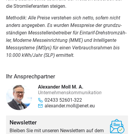
die Strom­lie­fe­ran­ten steigen.
Metho­dik: Alle Prei­se ver­ste­hen sich net­to, sofern nicht
anders ange­ge­ben. Es wur­den Mess­prei­se der grund­zu­
stän­di­gen Mess­stel­len­be­trei­ber für Ein­ta­rif-Dreh­strom­zäh­
ler, Moder­ne Mess­ein­rich­tung (
MME
) und Intel­li­gen­te
Mess­sys­te­me (iMSys) für einen Ver­brauchs­rah­men bis
10
.
000
kWh/​Jahr (
SLP
) ermittelt.
Ihr Ansprechpartner
Alexander Moll M. A.
Unternehmenskommunikation
02433 52601-322
alexander.moll@enet.eu
Newsletter
Bleiben Sie mit unseren Newslettern auf dem