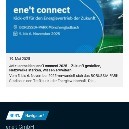
19. Mai 2025
Jetzt anmelden: ene't connect 2025 – Zukunft gestalten,
Netzwerke stärken, Wissen erweitern
Vom
5
. bis
6
. Novem­ber
2025
ver­wan­delt sich das BORUS­SIA-PARK-
Sta­di­on in den Treff­punkt der Ener­gie­wirt­schaft: Die…
ene't GmbH