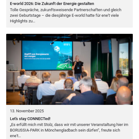
E-world 2026: Die Zukunft der Energie gestalten
Tol­le Gesprä­che, zukunfts­wei­sen­de Part­ner­schaf­ten und gleich
zwei Geburts­ta­ge – die dies­jäh­ri­ge E‑world hat­te für ene't vie­le
High­lights zu…
13. November 2025
Let’s stay CONNECTed!
„
Es erfüllt mich mit Stolz, dass wir mit unse­rer Ver­an­stal­tung hier im
BORUS­SIA-PARK
in Mön­chen­glad­bach sein dür­fen“, freu­te sich
ene't…