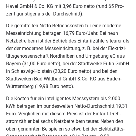
Havel GmbH
&
Co.
KG
mit
3
,
96
Euro net­to (rund
65
Pro­
zent güns­ti­ger als der Durchschnitt).
Die gemit­tel­ten Net­to-Betriebs­kos­ten für eine moder­ne
Mess­ein­rich­tung betra­gen
16
,
79
Euro/​Jahr. Bei neun
Netz­be­trei­bern ist der Betrieb des Ein­ta­rif­zäh­lers teu­rer als
der der moder­nen Mess­ein­rich­tung, z. B. bei der Elek­tri­zi­
täts­ge­nos­sen­schaft Nord­hal­ben und Umge­bung eG aus
Bay­ern (
31
,
00
Euro net­to), bei der Stadt­wer­ke Eutin GmbH
in Schles­wig-Hol­stein (
20
,
20
Euro net­to) und bei den
Stadt­wer­ken Bad Wild­bad GmbH
&
Co.
KG
aus Baden-
Würt­tem­berg (
19
,
98
Euro netto).
Die Kos­ten für ein intel­li­gen­tes Mess­sys­tem bis
2
.
000
kWh betra­gen im bun­des­wei­ten Net­to-Durch­schnitt
19
,
31
Euro. Ver­gli­chen mit die­sem Preis ist der Ein­ta­rif-Dreh­
strom­zäh­ler bei sechs Netz­be­trei­bern teu­rer. Neben den
oben genann­ten Bei­spie­len so etwa bei der Elek­tri­zi­täts-