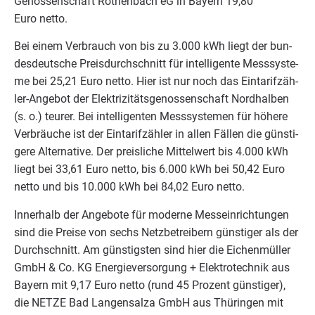
Genos­sen­schaft Röthen­bach eG in Bay­ern
19
,
80
Euro netto.
Bei einem Ver­brauch von bis zu
3
.
000
kWh liegt der bun­
des­deut­sche Preis­durch­schnitt für intel­li­gen­te Mess­sys­te­
me bei
25
,
21
Euro net­to. Hier ist nur noch das Ein­ta­rif­zäh­
ler-Ange­bot der Elek­tri­zi­täts­ge­nos­sen­schaft Nord­hal­ben
(s. o.) teu­rer. Bei intel­li­gen­ten Mess­sys­te­men für höhe­re
Ver­bräu­che ist der Ein­ta­rif­zäh­ler in allen Fäl­len die güns­ti­
ge­re Alter­na­ti­ve. Der preis­li­che Mit­tel­wert bis
4
.
000
kWh
liegt bei
33
,
61
Euro net­to, bis
6
.
000
kWh bei
50
,
42
Euro
net­to und bis
10
.
000
kWh bei
84
,
02
Euro netto.
Inner­halb der Ange­bo­te für moder­ne Mess­ein­rich­tun­gen
sind die Prei­se von sechs Netz­be­trei­bern güns­ti­ger als der
Durch­schnitt. Am güns­tigs­ten sind hier die Eichen­mül­ler
GmbH
&
Co.
KG
Ener­gie­ver­sor­gung + Elek­tro­tech­nik aus
Bay­ern mit
9
,
17
Euro net­to (rund
45
Pro­zent güns­ti­ger),
die
NET­ZE
Bad Lan­gen­sal­za GmbH aus Thü­rin­gen mit