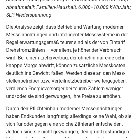
Abnah­me­fall: Fami­li­en-Haus­halt,
6
.
000
−
10
.
000
kWh/​Jahr,
SLP
, Niederspannung
Die Ana­ly­se zeigt, dass Betrieb und War­tung moder­ner
Mess­ein­rich­tun­gen und intel­li­gen­ter Mess­sys­te­me in der
Regel erwar­tungs­ge­mäß teu­rer sind als der von Ein­ta­rif
Dreh­strom­zäh­lern – vor allem, je höher der Ver­brauch
wird. Bei einem Lie­fer­ver­trag, der ohne­hin nur eine sehr
knap­pe Mar­ge abwirft, kön­nen zusätz­li­che Mess­kos­ten
deut­lich ins Gewicht fal­len. Wer­den die­se an den Mess­
stel­len­be­trei­ber bzw. Ver­teil­netz­be­trei­ber wei­ter­ge­ge­ben,
ver­die­nen Ener­gie­ver­sor­ger bei teu­ren Zäh­lern weni­ger
und/​oder sie sind gezwun­gen, ihre Prei­se zu erhöhen.
Durch den Pflicht­ein­bau moder­ner Mess­ein­rich­tun­gen
haben End­kun­den lang­fris­tig aller­dings kei­ne Wahl, ob sie
sich für oder gegen eine sol­che Zäh­ler­art ent­schei­den.
Jedoch sind sie nicht gezwun­gen, den grund­zu­stän­di­gen