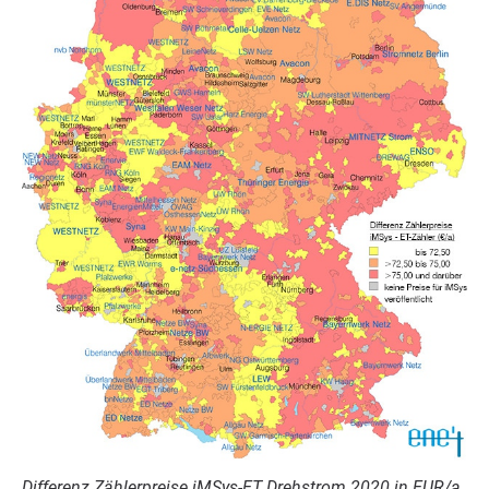
Dif­fe­renz Zäh­ler­prei­se iMSys-ET Dreh­strom
2020
in
EUR
/​a