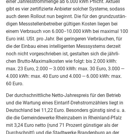
einer Jah­res­strom­men­ge ab
6
.
000
kWh Pflicht. Aktu­ell
gibt es vier zer­ti­fi­zier­te Anbie­ter sol­cher Sys­te­me, sodass
auch deren Roll­out nun beginnt. Die für den grund­zu­stän­
di­gen Mess­stel­len­be­trei­ber gül­ti­gen Kos­ten lie­gen bei
einem Ver­brauch von
6
.
000
−
10
.
000
kWh bei maxi­mal
100
Euro inkl. USt. pro Jahr. Bei gerin­ge­ren Ver­bräu­chen, für
die der Ein­bau eines intel­li­gen­ten Mess­sys­tems der­zeit
noch nicht vor­ge­schrie­ben ist, gestal­ten sich die jähr­li­
chen Brut­to-Maxi­mal­kos­ten wie folgt: bis
2
.
000
kWh:
max.
23
Euro,
2
.
000
—
3
.
000
kWh: max.
30
Euro,
3
.
000
—
4
.
000
kWh: max.
40
Euro und
4
.
000
—
6
.
000
kWh: max.
60
Euro.
Der durch­schnitt­li­che Net­to-Jah­res­preis für den Betrieb
und die War­tung eines Ein­ta­rif-Dreh­strom­zäh­lers liegt in
Deutsch­land bei
11
,
22
Euro. Beson­ders güns­tig sind u. a.
die die Gemein­de­wer­ke Rheinz­abern in Rhein­land-Pfalz
mit
3
,
24
Euro net­to (rund
71
Pro­zent güns­ti­ger als der
Durch­schnitt) und die Stadt­wer­ke Bran­den­burg an der