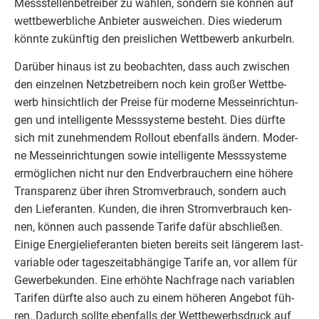
Mess­stel­len­be­trei­ber zu wäh­len, son­dern sie kön­nen auf
wett­be­werb­li­che Anbie­ter aus­wei­chen. Dies wie­der­um
könn­te zukünf­tig den preis­li­chen Wett­be­werb ankurbeln.
Dar­über hin­aus ist zu beob­ach­ten, dass auch zwi­schen
den ein­zel­nen Netz­be­trei­bern noch kein gro­ßer Wett­be­
werb hin­sicht­lich der Prei­se für moder­ne Mess­ein­rich­tun­
gen und intel­li­gen­te Mess­sys­te­me besteht. Dies dürf­te
sich mit zuneh­men­dem Roll­out eben­falls ändern. Moder­
ne Mess­ein­rich­tun­gen sowie intel­li­gen­te Mess­sys­te­me
ermög­li­chen nicht nur den End­ver­brau­chern eine höhe­re
Trans­pa­renz über ihren Strom­ver­brauch, son­dern auch
den Lie­fe­ran­ten. Kun­den, die ihren Strom­ver­brauch ken­
nen, kön­nen auch pas­sen­de Tari­fe dafür abschlie­ßen.
Eini­ge Ener­gie­lie­fe­ran­ten bie­ten bereits seit län­ge­rem last­
va­ria­ble oder tages­zeit­ab­hän­gi­ge Tari­fe an, vor allem für
Gewer­be­kun­den. Eine erhöh­te Nach­fra­ge nach varia­blen
Tari­fen dürf­te also auch zu einem höhe­ren Ange­bot füh­
ren. Dadurch soll­te eben­falls der Wett­be­werbs­druck auf