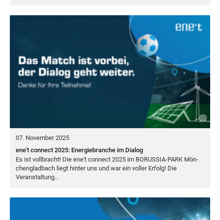
07. November 2025
ene't connect 2025: Energiebranche im Dialog
Es ist voll­bracht! Die ene't con­nect
2025
im
BORUS­SIA-PARK
Mön­
chen­glad­bach liegt hin­ter uns und war ein vol­ler Erfolg! Die
Veranstaltung…