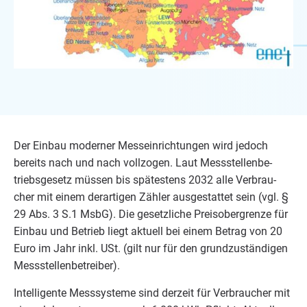
Der Ein­bau moder­ner Mess­ein­rich­tun­gen wird jedoch
bereits nach und nach voll­zo­gen. Laut Mess­stel­len­be­
triebs­ge­setz müs­sen bis spä­tes­tens
2032
alle Ver­brau­
cher mit einem der­ar­ti­gen Zäh­ler aus­ge­stat­tet sein (vgl. §
29
Abs.
3
S.
1
MsbG). Die gesetz­li­che Preis­ober­gren­ze für
Ein­bau und Betrieb liegt aktu­ell bei einem Betrag von
20
Euro im Jahr inkl. USt. (gilt nur für den grund­zu­stän­di­gen
Messstellenbetreiber).
Intel­li­gen­te Mess­sys­te­me sind der­zeit für Ver­brau­cher mit