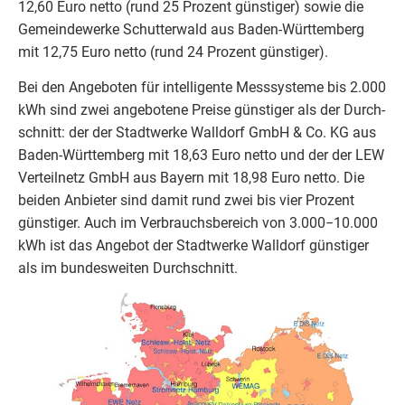
12
,
60
Euro net­to (rund
25
Pro­zent güns­ti­ger) sowie die
Gemein­de­wer­ke Schutt­er­wald aus Baden-Würt­tem­berg
mit
12
,
75
Euro net­to (rund
24
Pro­zent günstiger).
Bei den Ange­bo­ten für intel­li­gen­te Mess­sys­te­me bis
2
.
000
kWh sind zwei ange­bo­te­ne Prei­se güns­ti­ger als der Durch­
schnitt: der der Stadt­wer­ke Wall­dorf GmbH
&
Co.
KG
aus
Baden-Würt­tem­berg mit
18
,
63
Euro net­to und der der
LEW
Ver­teil­netz GmbH aus Bay­ern mit
18
,
98
Euro net­to. Die
bei­den Anbie­ter sind damit rund zwei bis vier Pro­zent
güns­ti­ger. Auch im Ver­brauchs­be­reich von
3
.
000
−
10
.
000
kWh ist das Ange­bot der Stadt­wer­ke Wall­dorf güns­ti­ger
als im bun­des­wei­ten Durchschnitt.