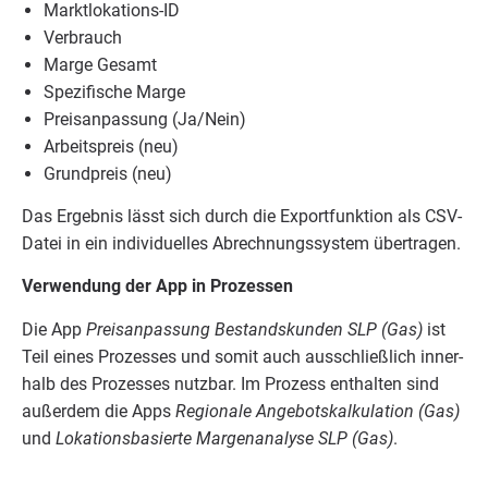
Markt­lo­ka­ti­ons-ID
Ver­brauch
Mar­ge Gesamt
Spe­zi­fi­sche Marge
Preis­an­pas­sung (Ja/​Nein)
Arbeits­preis (neu)
Grund­preis (neu)
Das Ergeb­nis lässt sich durch die Export­funk­ti­on als CSV-
Datei in ein indi­vi­du­el­les Abrech­nungs­sys­tem übertragen.
Ver­wen­dung der App in Prozessen
Die App
Preis­an­pas­sung Bestands­kun­den
SLP
(Gas)
ist
Teil eines Pro­zes­ses und somit auch aus­schließ­lich inner­
halb des Pro­zes­ses nutz­bar. Im Pro­zess ent­hal­ten sind
außer­dem die Apps
Regio­na­le Ange­bots­kal­ku­la­ti­on (Gas)
und
Loka­ti­ons­ba­sier­te Mar­gen­ana­ly­se
SLP
(Gas)
.