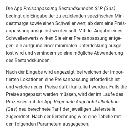
Die App
Preis­an­pas­sung Bestands­kun­den
SLP
(Gas)
bedingt die Ein­ga­be der zu erzie­len­den spe­zi­fi­schen Min­
dest­mar­ge sowie einen Schwel­len­wert, ab dem eine Preis­
an­pas­sung aus­ge­löst wer­den soll. Mit der Anga­be eines
Schwel­len­werts wir­ken Sie einer Preis­an­pas­sung ent­ge­
gen, die auf­grund einer mini­ma­len Unter­de­ckung aus­ge­
löst wird und ver­hin­dern so eine mög­li­che Abwan­de­rung
des Bestandskunden.
Nach der Ein­ga­be wird ange­zeigt, bei wel­chen der impor­
tier­ten Loka­tio­nen eine Preis­an­pas­sung erfor­der­lich ist
und wel­che neu­en Prei­se dafür kal­ku­liert wur­den. Falls die
Prei­se ange­passt wer­den müs­sen, wird der im Lau­fe des
Pro­zes­ses mit der App
Regio­na­le Ange­bots­kal­ku­la­ti­on
(Gas
) neu berech­ne­te Tarif der jewei­li­gen Lie­fer­stel­le
zuge­ord­net. Nach der Berech­nung wird eine Tabel­le mit
den fol­gen­den Para­me­tern ausgegeben: