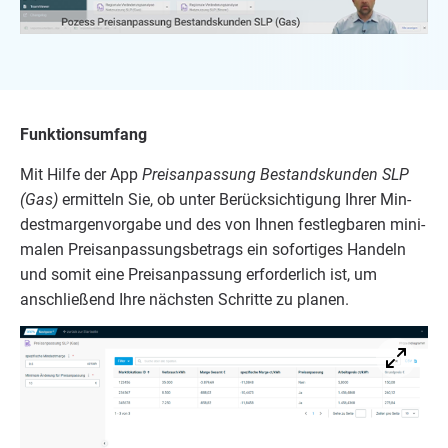
Funk­ti­ons­um­fang
Mit Hil­fe der App
Preis­an­pas­sung Bestands­kun­den
SLP
(Gas)
ermit­teln Sie, ob unter Berück­sich­ti­gung Ihrer Min­
dest­mar­gen­vor­ga­be und des von Ihnen fest­leg­ba­ren mini­
ma­len Preis­an­pas­sungs­be­trags ein sofor­ti­ges Han­deln
und somit eine Preis­an­pas­sung erfor­der­lich ist, um
anschlie­ßend Ihre nächs­ten Schrit­te zu planen.