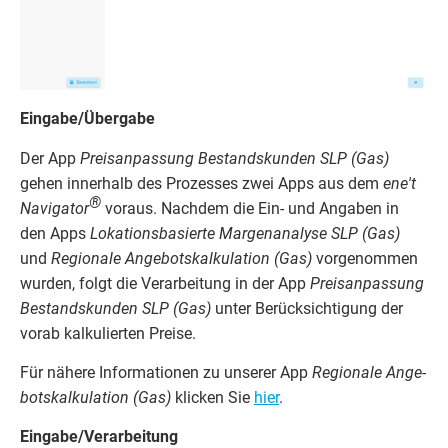
Eingabe/​Über­ga­be
Der App
Preis­an­pas­sung Bestands­kun­den
SLP
(Gas)
gehen inner­halb des Pro­zes­ses zwei Apps aus dem
ene't
®
Navi­ga­tor
vor­aus. Nach­dem die Ein- und Anga­ben in
den Apps
Loka­ti­ons­ba­sier­te Mar­gen­ana­ly­se
SLP
(Gas)
und
Regio­na­le Ange­bots­kal­ku­la­ti­on (Gas)
vor­ge­nom­men
wur­den, folgt die Ver­ar­bei­tung in der App
Preis­an­pas­sung
Bestands­kun­den
SLP
(Gas)
unter Berück­sich­ti­gung der
vor­ab kal­ku­lier­ten Preise.
Für nähe­re Infor­ma­tio­nen zu unse­rer App
Regio­na­le Ange­
bots­kal­ku­la­ti­on (Gas)
kli­cken Sie
hier
.
Eingabe/​Ver­ar­bei­tung