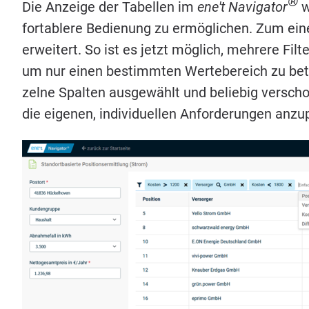
®
Die Anzei­ge der Tabel­len im
ene't Navi­ga­tor
w
for­ta­ble­re Bedie­nung zu ermög­li­chen. Zum eine
erwei­tert. So ist es jetzt mög­lich, meh­re­re Fil­
um nur einen bestimm­ten Wer­te­be­reich zu bet
zel­ne Spal­ten aus­ge­wählt und belie­big ver­sc
die eige­nen, indi­vi­du­el­len Anfor­de­run­gen anz