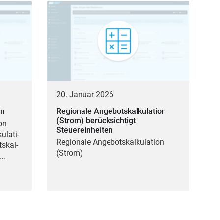
20. Januar 2026
en
Regionale Angebotskalkulation
(Strom) berücksichtigt
­on
Steuereinheiten
­la­ti­
Regio­na­le Ange­bots­kal­ku­la­ti­on
s­kal­
(Strom)
e…