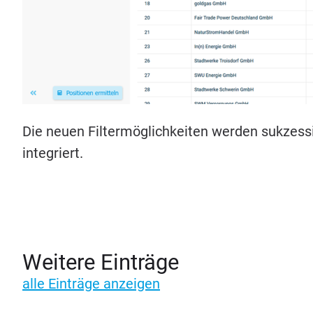
Die neu­en Fil­ter­mög­lich­kei­ten wer­den suk­zes­si
integriert.
Weitere Einträge
alle Einträge anzeigen