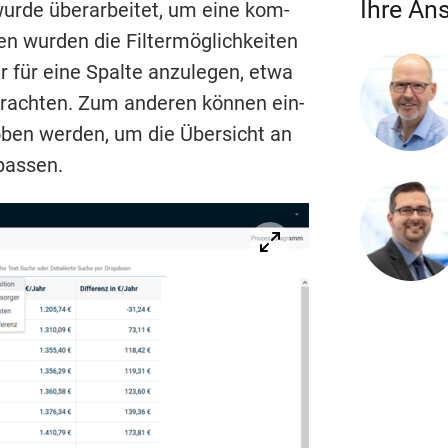
Ihre An
ur­de über­ar­bei­tet, um eine kom­
n wur­den die Fil­ter­mög­lich­kei­ten
ter für eine Spal­te anzu­le­gen, etwa
rach­ten. Zum ande­ren kön­nen ein­
ho­ben wer­den, um die Über­sicht an
upassen.