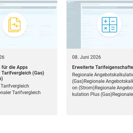
026
08. Juni 2026
 für die Apps
Erweiterte Tarifeigenschaft
 Tarifvergleich (Gas)
Regio­na­le Ange­bots­kal­ku­la­ti
m)
(Gas)Regionale Ange­bots­kal­ku
 Tarif­ver­gleich
on (Strom)Regionale Ange­bot
aler Tarif­ver­gleich
ku­la­ti­on Plus (Gas)Regional