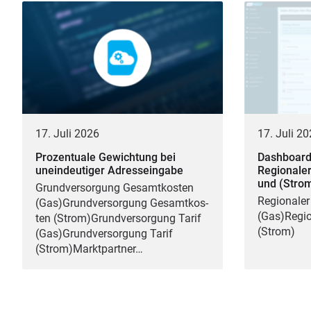
17. Juli 2026
17. Juli 2
Prozentuale Gewichtung bei
Dashboard
uneindeutiger Adresseingabe
Regionaler
und (Stro
Grund­ver­sor­gung Gesamt­kos­ten
Regio­na­ler
(Gas)Grundversorgung Gesamt­kos­
(Gas)Region
ten (Strom)Grundversorgung Tarif
(Strom)
(Gas)Grundversorgung Tarif
(Strom)Marktpartner…