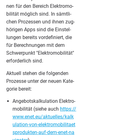
nen für den Bereich Elek­tro­mo­
bi­li­tät mög­lich sind. In sämt­li­
chen Pro­zes­sen und ihnen zug­
hö­ri­gen Apps sind die Ein­stel­
lun­gen bereits vor­de­fi­niert, die
für Berech­nun­gen mit dem
Schwer­punkt
"
Elek­tro­mo­bi­li­tät"
erfor­der­lich sind.
Aktu­ell ste­hen die fol­gen­den
Pro­zes­se unter der neu­en Kate­
go­rie bereit:
Ange­bots­kal­ku­la­ti­on Elek­tro­
mo­bi­li­tät (sie­he auch
https://​
www​.enet​.eu/​a​k​t​u​e​l​l​e​s​/​k​a​l​k​
u​l​a​t​i​o​n​-​v​o​n​-​e​l​e​k​t​r​o​m​o​b​i​l​i​t​a​e​t​
s​p​r​o​d​u​k​t​e​n​-​a​u​f​-​d​e​m​-​e​n​e​t​-​n​a​