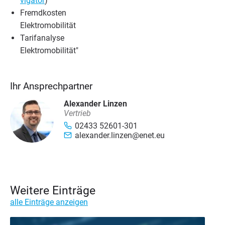
v​i​gator
)
Fremd­kos­ten
Elektromobilität
Tarif­ana­ly­se
Elektromobilität"
Ihr Ansprechpartner
Alexander Linzen
Vertrieb
02433 52601-301
alexander.linzen@enet.eu
Weitere Einträge
alle Einträge anzeigen