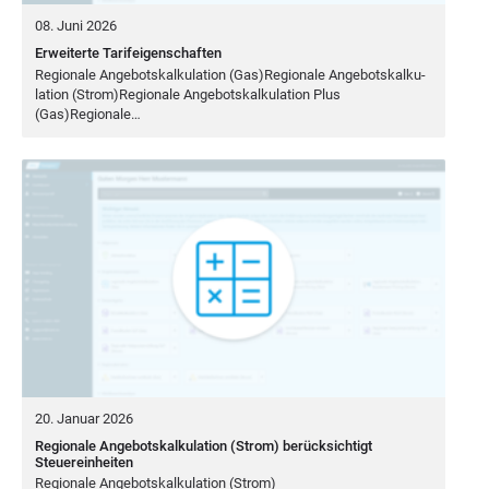
08. Juni 2026
Erweiterte Tarifeigenschaften
Regio­na­le Ange­bots­kal­ku­la­ti­on (Gas)Regionale Ange­bots­kal­ku­
la­ti­on (Strom)Regionale Ange­bots­kal­ku­la­ti­on Plus
(Gas)Regionale…
20. Januar 2026
Regionale Angebotskalkulation (Strom) berücksichtigt
Steuereinheiten
Regio­na­le Ange­bots­kal­ku­la­ti­on (Strom)