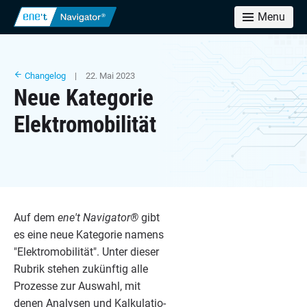
Menu
Changelog
| 22. Mai 2023
Neue Kategorie
Elektromobilität
Auf dem
ene't Navi­ga­tor®
gibt
es eine neue Kate­go­rie namens
"
Elek­tro­mo­bi­li­tät". Unter die­ser
Rubrik ste­hen zukünf­tig alle
Pro­zes­se zur Aus­wahl, mit
denen Ana­ly­sen und Kal­ku­la­tio­