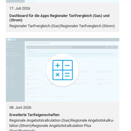
17. Juli 2026
Dashboard für die Apps Regionaler Tarifvergleich (Gas) und
(Strom)
Regio­na­ler Tarif­ver­gleich (Gas)Regionaler Tarif­ver­gleich (Strom)
08. Juni 2026
Erweiterte Tarifeigenschaften
Regio­na­le Ange­bots­kal­ku­la­ti­on (Gas)Regionale Ange­bots­kal­ku­
la­ti­on (Strom)Regionale Ange­bots­kal­ku­la­ti­on Plus
(Gas)Regionale…