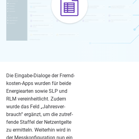
Die Ein­ga­be-Dia­lo­ge der Fremd­
kos­ten-Apps wur­den für bei­de
Ener­gie­ar­ten sowie
SLP
und
RLM
ver­ein­heit­licht. Zudem
wur­de das Feld
„
Jah­res­ver­
brauch“ ergänzt, um die zutref­
fen­de Staf­fel der Netz­ent­gel­te
zu ermit­teln. Wei­ter­hin wird in
der Mess­kon­fi­gu­ra­ti­on nun ein